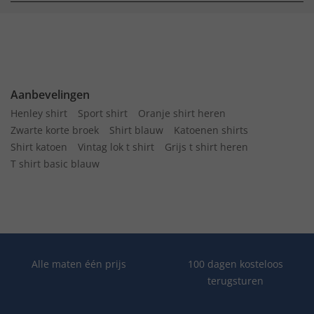
Aanbevelingen
Henley shirt
Sport shirt
Oranje shirt heren
Zwarte korte broek
Shirt blauw
Katoenen shirts
Shirt katoen
Vintag lok t shirt
Grijs t shirt heren
T shirt basic blauw
Alle maten één prijs
100 dagen kosteloos
terugsturen