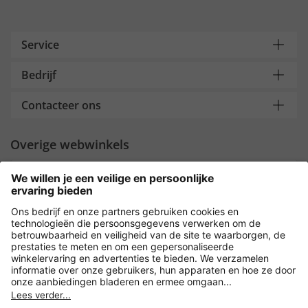
Service
Bedrijf
Contacteer ons
Overige webwinkels
Nederland
Payment and Delivery
Versleuteling met