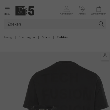
Aanmelden
Acties
Winkelwagen
Menu
Terug
|
Startpagina
|
Shirts
|
T-shirts