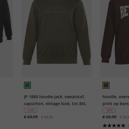
JP 1880 hoodie-jack, sweatstof,
hoodie, overs
capuchon, vintage look, tot 8XL
print op bors
- 50%
- 50%
€ 69,99
€ 69,99
€ 34,99
€ 34,