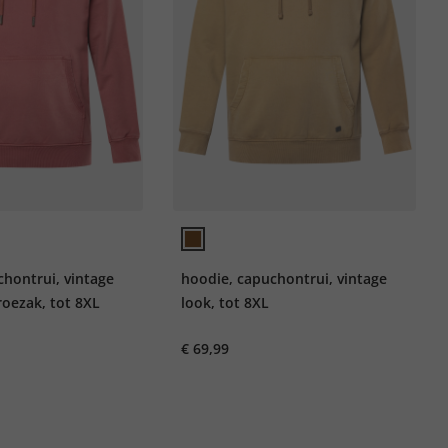
chontrui, vintage
hoodie, capuchontrui, vintage
roezak, tot 8XL
look, tot 8XL
€ 69,99