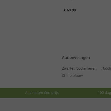
€ 69,99
Aanbevelingen
Zwarte hoodie heren
Hoodi
Chino blauw
Alle maten één prijs
100 dag