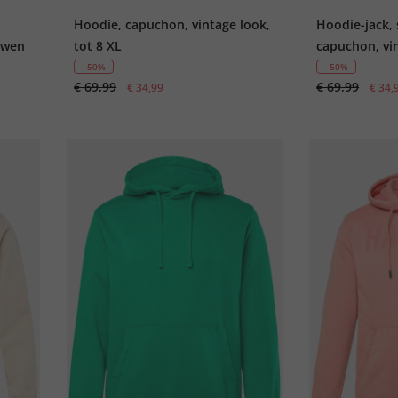
Hoodie, capuchon, vintage look,
Hoodie-jack, 
uwen
tot 8 XL
capuchon, vin
- 50%
- 50%
€ 69,99
€ 69,99
€ 34,99
€ 34,