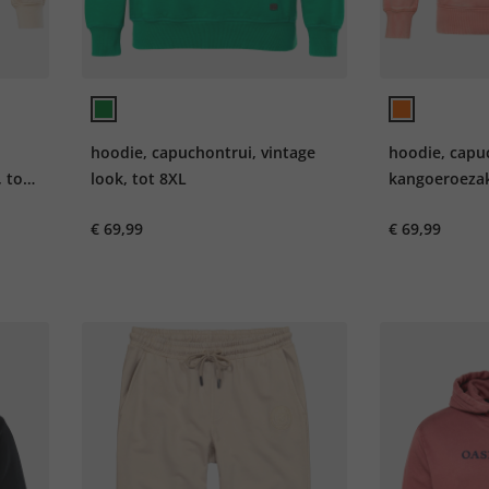
hoodie, capuchontrui, vintage
hoodie, capu
 tot
look, tot 8XL
kangoeroezak,
8XL
€ 69,99
€ 69,99