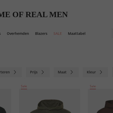
ME OF REAL MEN
s
Overhemden
Blazers
SALE
Maattabel
rteren
Prijs
Maat
Kleur
Sale
Sale