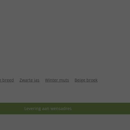
m breed
Zwarte jas
Winter muts
Beige broek
Levering aan wensadres