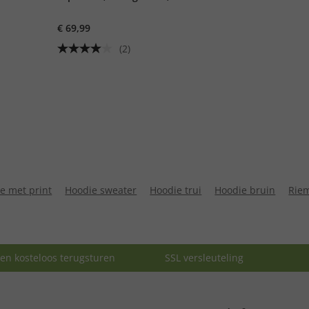
capuchon, tot 8XL
€ 69,99
(2)
e met print
Hoodie sweater
Hoodie trui
Hoodie bruin
Rie
en kosteloos terugsturen
SSL versleuteling