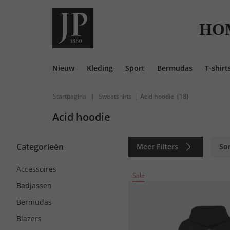
HO
Nieuw
Kleding
Sport
Bermudas
T-shirt
Startpagina
|
Sweatshirts
| Acid hoodie
(18)
Acid hoodie
Categorieën
Meer Filters
So
Accessoires
Sale
Badjassen
Bermudas
Blazers