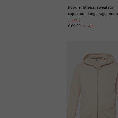
hoodie, fitness, sweatstof,
capuchon, lange raglanmo
- 50%
€ 69,99
€ 34,99