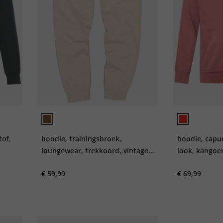
tof,
hoodie, trainingsbroek,
hoodie, capu
loungewear, trekkoord, vintage
look, kangoe
look, Modern Fit, tot 8XL
€ 59,99
€ 69,99