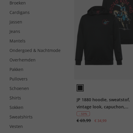
Broeken
Cardigans
Jassen
Jeans
Mantels
Ondergoed & Nachtmode
Overhemden
Pakken
Pullovers
Schoenen
Shirts
JP 1880 hoodie, sweatstof,
vintage look, capuchon,
Sokken
rugprint, tot 8XL
- 50%
Sweatshirts
€ 69,99
€ 34,99
Vesten