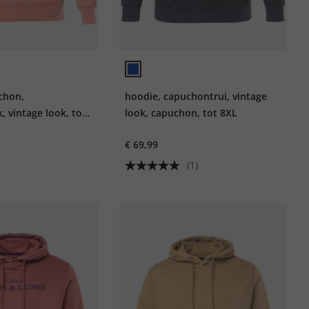
chon,
hoodie, capuchontrui, vintage
 vintage look, tot
look, capuchon, tot 8XL
€ 69,99
(1)