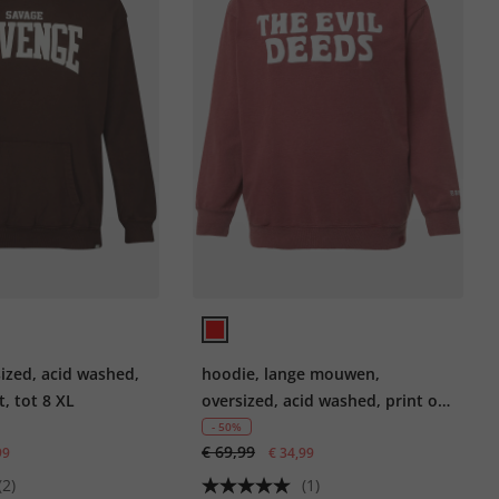
ized, acid washed,
hoodie, lange mouwen,
t, tot 8 XL
oversized, acid washed, print op
borst, tot 8 XL
- 50%
€ 69,99
99
€ 34,99
(2)
(1)