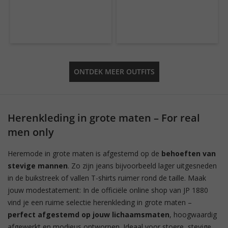
ONTDEK MEER OUTFITS
Herenkleding in grote maten – For real
men only
Heremode in grote maten is afgestemd op de
behoeften van
stevige mannen
. Zo zijn jeans bijvoorbeeld lager uitgesneden
in de buikstreek of vallen T-shirts ruimer rond de taille. Maak
jouw modestatement: In de officiële online shop van JP 1880
vind je een ruime selectie herenkleding in grote maten –
perfect afgestemd op jouw lichaamsmaten
, hoogwaardig
afgewerkt en modieus ontworpen. Ideaal voor stoere, stevige