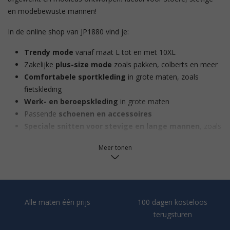
en modebewuste mannen!
In de online shop van JP1880 vind je:
Trendy mode
vanaf maat L tot en met 10XL
Zakelijke
plus-size mode
zoals pakken, colberts en meer
Comfortabele sportkleding
in grote maten, zoals
fietskleding
Werk- en beroepskleding
in grote maten
Passende
schoenen en accessoires
Speciale snitten voor stevige en lange mannen
, zoals
onze FLEXNAMIC®-lijn
Meer tonen
Wisselende collecties
en stijlen voor elk seizoen
JP1880 – Wat het merk voor XXL-herenmode bijzonder
maakt
Alle maten één prijs
100 dagen kosteloos
JP1880 staat voor trendy herenkleding in grote maten die bij
terugsturen
jouw persoonlijke stijl past – for real men only! In ons