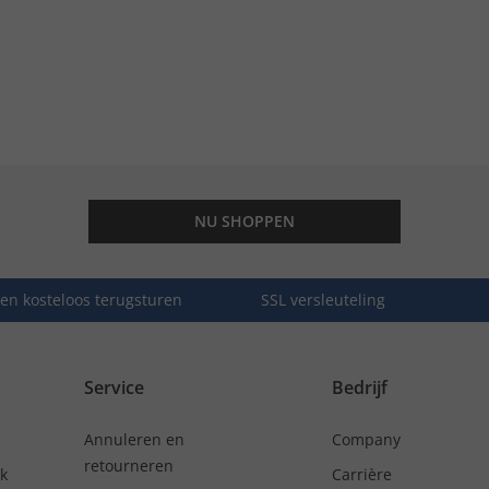
NU SHOPPEN
en kosteloos terugsturen
SSL versleuteling
Service
Bedrijf
Annuleren en
Company
retourneren
nk
Carrière