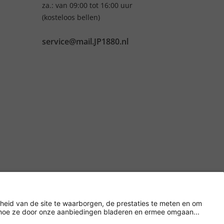
za.: van 09:00 tot 16:00 uur
(kosteloos bellen)
service@mail.JP1880.nl
Versleuteling met