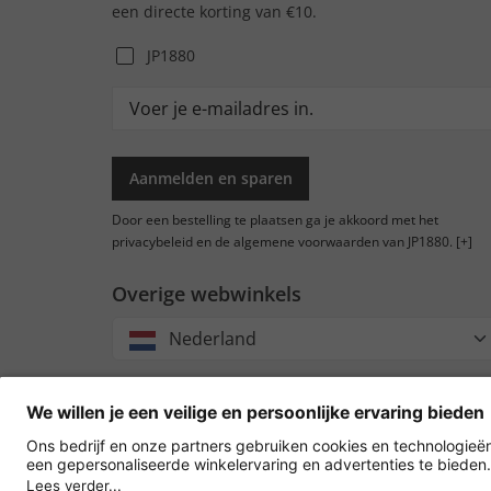
een directe korting van €10.
JP1880
Aanmelden en sparen
Door een bestelling te plaatsen ga je akkoord met het
privacybeleid en de algemene voorwaarden van JP1880.
[+]
Overige webwinkels
Nederland
Accep
oversc