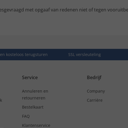
esgevraagd met opgaaf van redenen niet of tegen vooruitbet
en kosteloos terugsturen
SSL versleuteling
Service
Bedrijf
Annuleren en
Company
retourneren
nk
Carrière
Bestelkaart
FAQ
Klantenservice