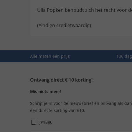
Ulla Popken behoudt zich het recht voor d
(*indien credietwaardig)
Alle maten één prijs
100 dag
Ontvang direct € 10 korting!
Mis niets meer!
Schrijf je in voor de nieuwsbrief en ontvang als da
een directe korting van €10.
JP1880