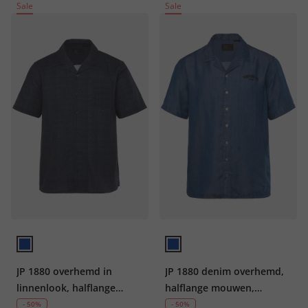
Sale
Sale
JP 1880 overhemd in
JP 1880 denim overhemd,
linnenlook, halflange
halflange mouwen,
mouwen, bloemenprint,
Cubaanse kraag, Cubaanse
- 50%
- 50%