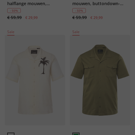
halflange mouwen,
mouwen, buttondown-
borduurwerk, Cubaanse
kraag, boxy fit, tot 8XL
- 50%
- 50%
€ 59,99
€ 59,99
kraag, Cuba-pasvorm, tot
€ 29,99
€ 29,99
8XL
Sale
Sale