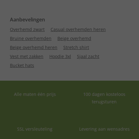
Aanbevelingen
Overhemd zwart
Casual overhemden heren
Bruine overhemden
Beige overhemd
Beige overhemd heren
Stretch shirt
Vest met zakken
Hoodie 3xl
Sjaal zacht
Bucket hats
Alle maten één prijs
100 dagen kosteloos
terugsturen
SSL versleuteling
Levering aan wensadres