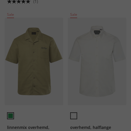
tot 8XL
8XL
(1)
Sale
Sale
linnenmix overhemd,
overhemd, halflange