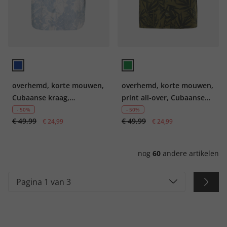
overhemd, korte mouwen,
overhemd, korte mouwen,
Cubaanse kraag,
print all-over, Cubaanse
bloemenprint, Cubaanse
kraag, tot 8XL
- 50%
- 50%
€ 49,99
€ 49,99
fit, tot 8XL
€ 24,99
€ 24,99
nog
60
andere artikelen
Pagina 1 van 3