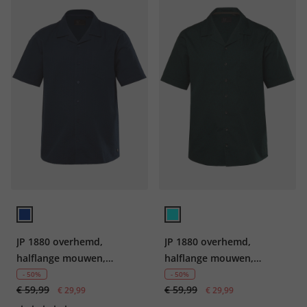
JP 1880 overhemd,
JP 1880 overhemd,
halflange mouwen,
halflange mouwen,
seersucker, Cubaanse
bloemenprint, Cubaanse
- 50%
- 50%
€ 59,99
€ 59,99
kraag, Cubaanse pasvorm,
€ 29,99
kraag, Cubaanse fit, tot
€ 29,99