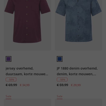
jersey overhemd,
JP 1880 denim overhemd,
duurzaam, korte mouwen,
denim, korte mouwen,
Cuba-Fit, GOTS-
laserprint, Cubaanse
- 50%
- 50%
€ 69,99
€ 59,99
gecertificeerd biologisch
€ 34,99
kraag, Cuba-Fit, tot 8XL
€ 29,99
katoen, tot 7XL
Sale
Sale