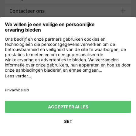
Contacteer ons
Overige webwinkels
Nederland
Payment and Delivery
Versleuteling met
Privacy
Verkoopvoorwaarden
Leveringsvoorwaarden
Herroepingsrecht
Impressum