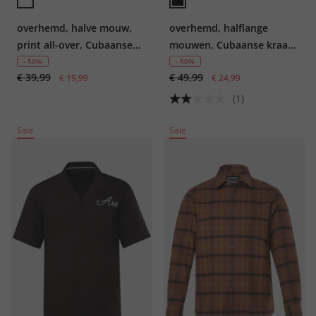
overhemd, halve mouw,
overhemd, halflange
print all-over, Cubaanse
mouwen, Cubaanse kraag,
kraag, boxy Fit, tot 8XL
all-overprint, boxy fit, tot
- 50%
- 50%
€ 39,99
€ 49,99
€ 19,99
8XL
€ 24,99
(1)
Sale
Sale