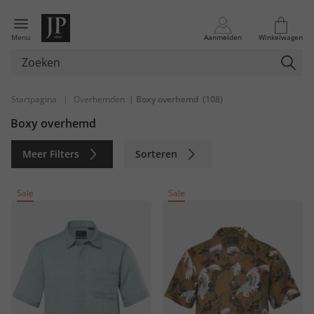
Menu
Aanmelden
Winkelwagen
Startpagina
|
Overhemden
| Boxy overhemd
(108)
Boxy overhemd
Meer Filters
Sorteren
Duurzaam
Sale
Sale