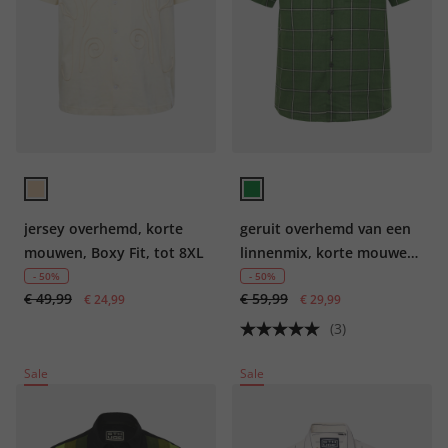
jersey overhemd, korte
geruit overhemd van een
mouwen, Boxy Fit, tot 8XL
linnenmix, korte mouwen,
kentkraag, Boxy Fit, tot
- 50%
- 50%
€ 49,99
€ 59,99
€ 24,99
8XL
€ 29,99
(3)
Sale
Sale