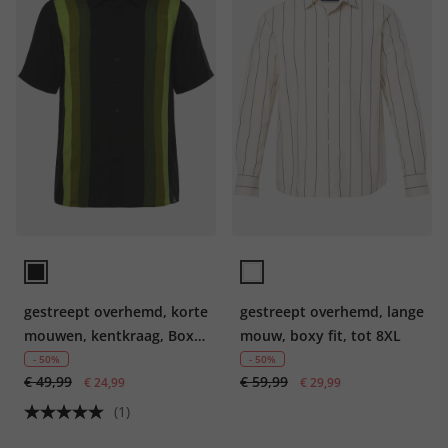
gestreept overhemd, korte
gestreept overhemd, lange
mouwen, kentkraag, Boxy
mouw, boxy fit, tot 8XL
Fit, tot 8XL
- 50%
- 50%
€ 49,99
€ 59,99
€ 24,99
€ 29,99
(1)