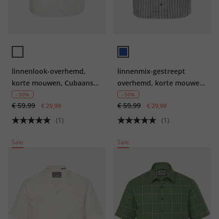
linnenlook-overhemd,
linnenmix-gestreept
korte mouwen, Cubaanse
overhemd, korte mouwen,
kraag, boxy fit, tot 8XL
Cubaanse kraag, boxy fit,
- 50%
- 50%
€ 59,99
€ 59,99
€ 29,99
tot 8XL
€ 29,99
(1)
(1)
Sale
Sale