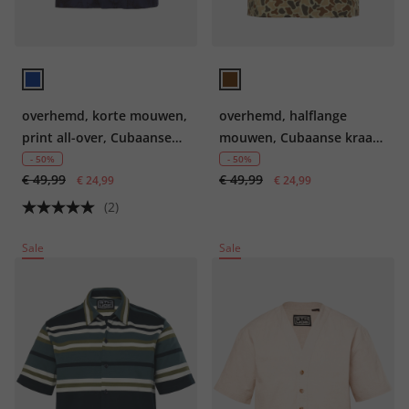
overhemd, korte mouwen,
overhemd, halflange
print all-over, Cubaanse
mouwen, Cubaanse kraag,
kraag, tot 8XL
leo-camouflage, Boxy Fit,
- 50%
- 50%
€ 49,99
€ 49,99
€ 24,99
tot 8XL
€ 24,99
(2)
Sale
Sale