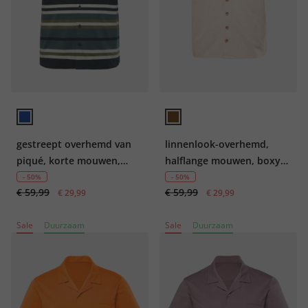
gestreept overhemd van
linnenlook-overhemd,
piqué, korte mouwen,
halflange mouwen, boxy
Boxy Fit, tot 8XL
oversized fit, tot 8XL
- 50%
- 50%
€ 59,99
€ 59,99
€ 29,99
€ 29,99
Sale
Duurzaam
Sale
Duurzaam