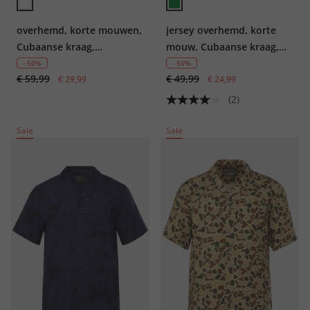
overhemd, korte mouwen,
jersey overhemd, korte
Cubaanse kraag,
mouw, Cubaanse kraag,
palmboommotief, boxy fit,
Cuba fit, tot 8XL
- 50%
- 50%
€ 59,99
€ 49,99
tot 8XL
€ 29,99
€ 24,99
(2)
Sale
Sale