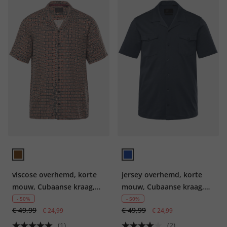
viscose overhemd, korte
jersey overhemd, korte
mouw, Cubaanse kraag,
mouw, Cubaanse kraag,
all-over print, Cuba fit, tot
Cuba fit, tot 8XL
- 50%
- 50%
€ 49,99
€ 49,99
8XL
€ 24,99
€ 24,99
(1)
(2)