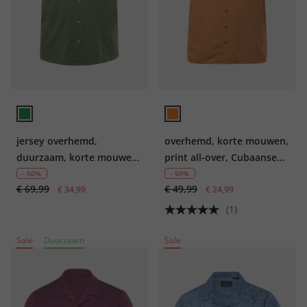
jersey overhemd,
overhemd, korte mouwen,
duurzaam, korte mouwen,
print all-over, Cubaanse
Cuba-Fit, GOTS-
kraag, tot 8XL
- 50%
- 50%
€ 69,99
€ 49,99
gecertificeerd biologisch
€ 34,99
€ 24,99
katoen, tot 7XL
(1)
Sale
Duurzaam
Sale