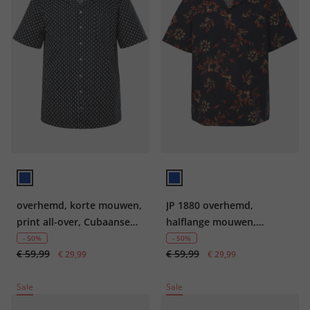
overhemd, korte mouwen,
JP 1880 overhemd,
print all-over, Cubaanse
halflange mouwen,
kraag, tot 8XL
seersucker, Cubaanse
- 50%
- 50%
€ 59,99
€ 59,99
€ 29,99
kraag, Cubaanse pasvorm,
€ 29,99
tot 8XL
Sale
Sale