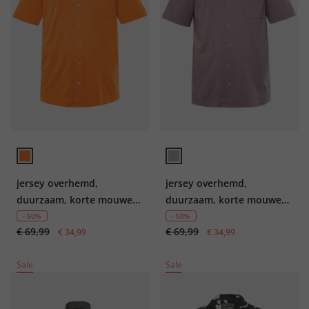
jersey overhemd,
jersey overhemd,
duurzaam, korte mouwen,
duurzaam, korte mouwen,
Cuba-Fit, GOTS-
Cuba-Fit, GOTS-
- 50%
- 50%
€ 69,99
€ 69,99
gecertificeerd biologisch
€ 34,99
gecertificeerd biologisch
€ 34,99
katoen, tot 7XL
katoen, tot 7XL
Sale
Sale