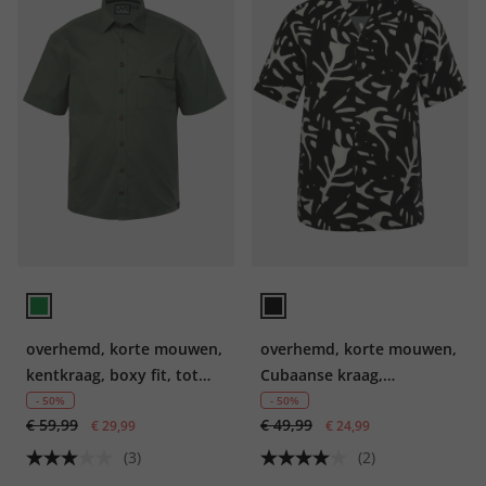
overhemd, korte mouwen,
overhemd, korte mouwen,
kentkraag, boxy fit, tot
Cubaanse kraag,
8XL
palmenprint, boxy fit, tot
- 50%
- 50%
€ 59,99
€ 49,99
€ 29,99
8XL
€ 24,99
(3)
(2)