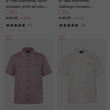
JP 1880 overhemd, korte
JP 1880 overhemd,
mouwen, print all-over,
halflange mouwen,
Cubaanse kraag, Cubaanse
Cubaanse kraag, Cubaanse
- 50%
- 50%
€ 59,99
€ 49,99
fit, tot 8XL
€ 29,99
pasvorm, tot 8XL
€ 24,99
(1)
(8)
Sale
Sale