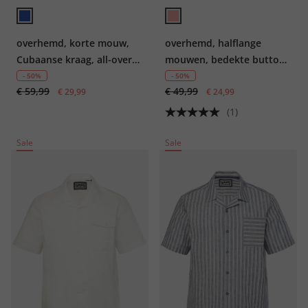
overhemd, korte mouw,
overhemd, halflange
Cubaanse kraag, all-over
mouwen, bedekte button-
print, Cuba fit, tot 8XL
down kraag, all-overprint,
- 50%
- 50%
€ 59,99
€ 49,99
€ 29,99
boxy fit, tot 8XL
€ 24,99
(1)
Sale
Sale