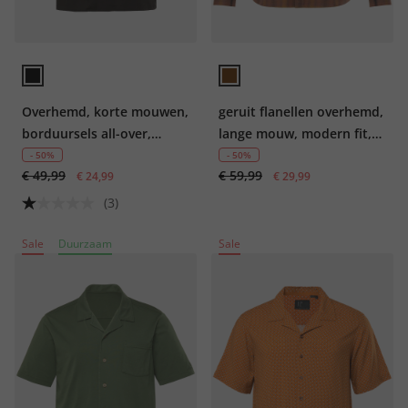
Overhemd, korte mouwen,
geruit flanellen overhemd,
borduursels all-over,
lange mouw, modern fit,
Cubaanse kraag, Cubaanse
tot 8XL
- 50%
- 50%
€ 49,99
€ 59,99
fit, tot 8XL
€ 24,99
€ 29,99
(3)
Sale
Duurzaam
Sale