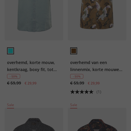
overhemd, korte mouw,
overhemd van een
kentkraag, boxy fit, tot
linnenmix, korte mouwen,
8XL
print all-over, Cubaanse
- 50%
- 50%
€ 59,99
€ 59,99
€ 29,99
kraag, tot 8XL
€ 29,99
(1)
Sale
Sale