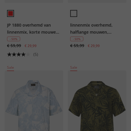
JP 1880 overhemd van
linnenmix overhemd,
linnenmix, korte mouwen,
halflange mouwen,
klepzakken, Cuba-Fit, tot
borduurwerk, Cubaanse
- 50%
- 50%
€ 59,99
€ 59,99
8XL
€ 29,99
kraag, Cuba-pasvorm, tot
€ 29,99
8XL
(5)
Sale
Sale