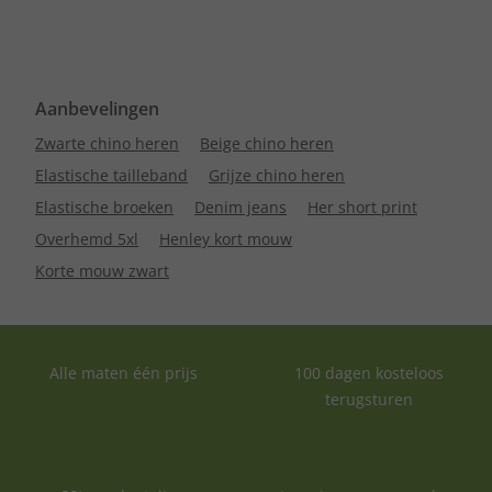
Aanbevelingen
Zwarte chino heren
Beige chino heren
Elastische tailleband
Grijze chino heren
Elastische broeken
Denim jeans
Her short print
Overhemd 5xl
Henley kort mouw
Korte mouw zwart
Alle maten één prijs
100 dagen kosteloos
terugsturen