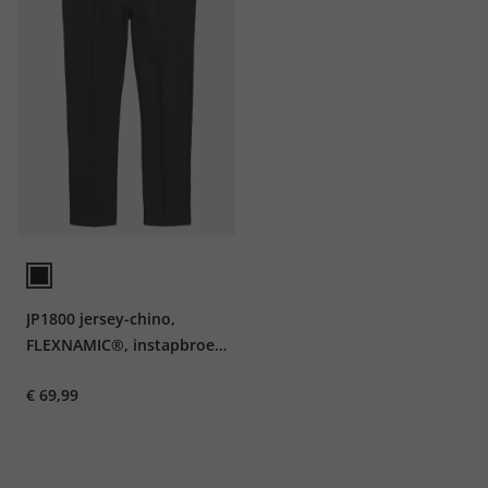
JP1800 jersey-chino,
FLEXNAMIC®, instapbroek
met tailleband, Straight
€ 69,99
Fit, tot 7XL