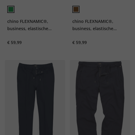
chino FLEXNAMIC®,
chino FLEXNAMIC®,
business, elastische
business, elastische
tailleband, Modern
tailleband, Modern
€ 59,99
€ 59,99
Straight Fit, tot maat 72
Straight Fit, tot maat 72