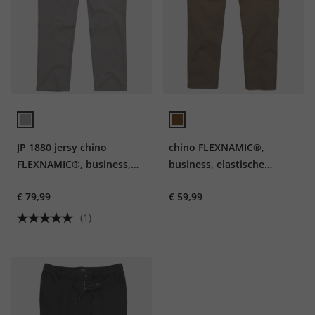
JP 1880 jersy chino
chino FLEXNAMIC®,
FLEXNAMIC®, business,
business, elastische
elastische tailleband, tot
tailleband, Modern
€ 79,99
€ 59,99
maat 72
Straight Fit, tot maat 72
(1)