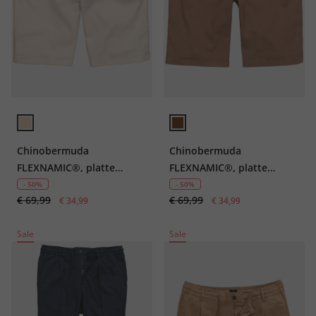
Chinobermuda
Chinobermuda
FLEXNAMIC®, platte
FLEXNAMIC®, platte
voorkant, tot maat 72
voorkant, tot maat 72
- 50%
- 50%
€ 69,99
€ 69,99
€ 34,99
€ 34,99
Sale
Sale