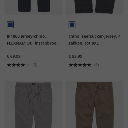
JP1800 jersey-chino,
chino, seersucker-jersey, 4
FLEXNAMIC®, instapbroek
zakken, tot 8XL
met tailleband, Straight
€ 69,99
€ 59,99
Fit, tot 7XL
(2)
(1)