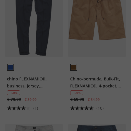
chino FLEXNAMIC®,
Chino-bermuda, Buik-Fit,
business, jersey,
FLEXNAMIC®, 4-pocket,
elastische tailleband,
tot 8XL
- 50%
- 50%
€ 79,99
€ 69,99
plooien, Straight-Fit, tot
€ 39,99
€ 34,99
maat 72
(1)
(10)