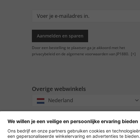
Aanmelden en sparen
Door een bestelling te plaatsen ga je akkoord met het
privacybeleid en de algemene voorwaarden van JP1880.
[+]
Overige webwinkels
Nederland
Accept
oversch