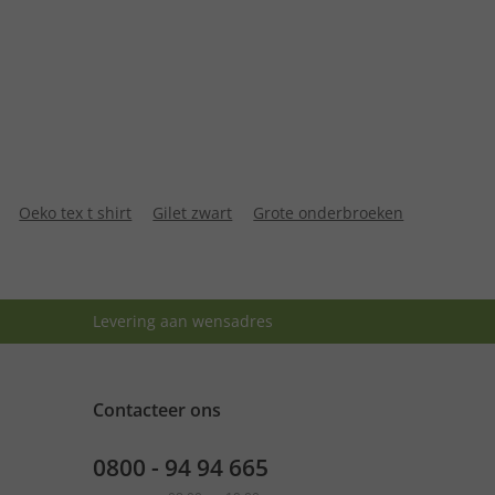
Oeko tex t shirt
Gilet zwart
Grote onderbroeken
Levering aan wensadres
Contacteer ons
0800 - 94 94 665