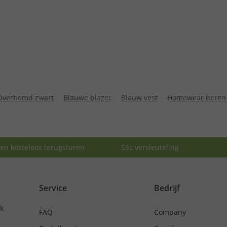
Overhemd zwart
Blauwe blazer
Blauw vest
Homewear heren
en kosteloos terugsturen
SSL versleuteling
Service
Bedrijf
nk
FAQ
Company