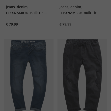
jeans, denim,
jeans, denim,
FLEXNAMIC®, Buik-Fit,
FLEXNAMIC®, Buik-Fit,
vintage look, Straight-Fit,
vintage look, Straight-Fit,
€ 79,99
€ 79,99
5-pocket, tot maat 36/72,
5-pocket, tot maat 36/72,
Tall-maat tot 134
Tall-maat tot 134