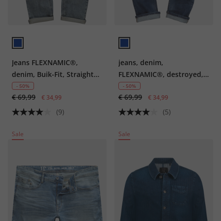
Jeans FLEXNAMIC®,
jeans, denim,
denim, Buik-Fit, Straight
FLEXNAMIC®, destroyed,
Fit, 5-pocket, tot maat
vintage look, Straight-Fit,
- 50%
- 50%
€ 69,99
€ 69,99
36/72
€ 34,99
5-pocket, tot mt. 72
€ 34,99
(9)
(5)
Sale
Sale