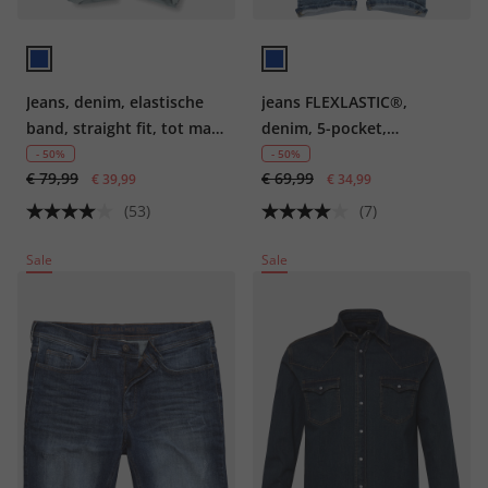
Jeans, denim, elastische
jeans FLEXLASTIC®,
band, straight fit, tot maat
denim, 5-pocket,
70/35
destroyed, straight fit, tot
- 50%
- 50%
€ 79,99
€ 69,99
€ 39,99
mt. 70/35
€ 34,99
(53)
(7)
Sale
Sale