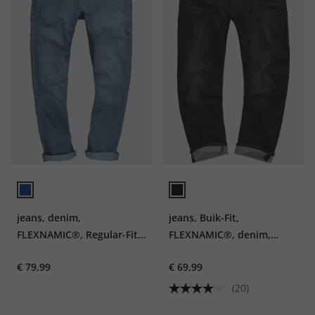
jeans, denim,
jeans, Buik-Fit,
FLEXNAMIC®, Regular-Fit,
FLEXNAMIC®, denim,
vintage look, OCS-
Regular-Fit, 5-pocket, tot
€ 79,99
€ 69,99
gecertificeerd biologisch
maat 36/72
katoen, tot 72
(20)