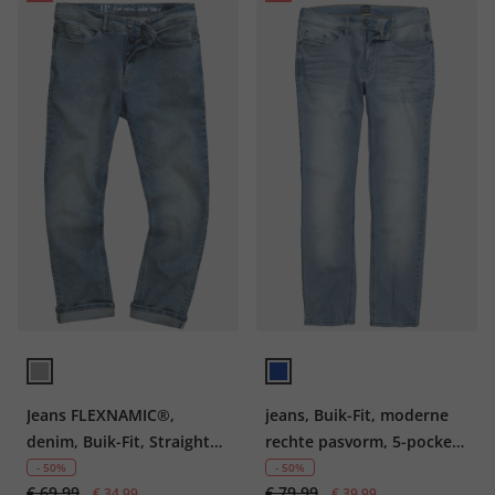
Jeans FLEXNAMIC®,
jeans, Buik-Fit, moderne
denim, Buik-Fit, Straight
rechte pasvorm, 5-pocket,
Fit, 5-pocket, tot maat
gebleekt denim, tot 72
- 50%
- 50%
€ 69,99
€ 79,99
36/72
€ 34,99
€ 39,99