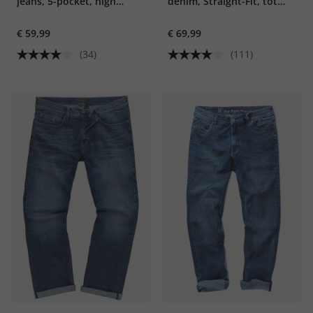
jeans, 5-pocket, high
denim, Straight-Fit, tot
stretch
maat 70/35
€ 59,99
€ 69,99
(34)
(111)