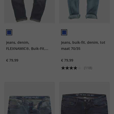
jeans, denim,
Jeans, buik-fit, denim, tot
FLEXNAMIC®, Buik-Fit,
maat 70/35
Straight-Fit, 5-pocket, tot
€ 79,99
€ 79,99
maat 36/72
(118)