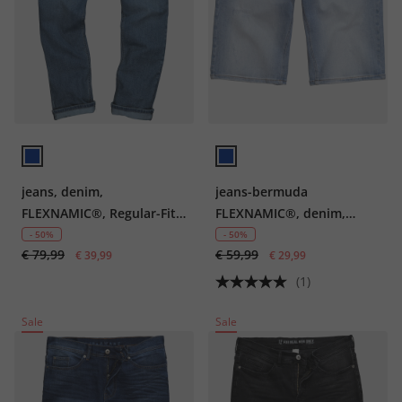
jeans, denim,
jeans-bermuda
FLEXNAMIC®, Regular-Fit,
FLEXNAMIC®, denim,
vintage look, OCS-
Straight Fit, 5-pocket, tot
- 50%
- 50%
€ 79,99
€ 59,99
gecertificeerd biologisch
€ 39,99
maat 72
€ 29,99
katoen, tot 72
(1)
Sale
Sale