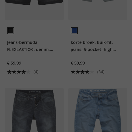
Jeans-bermuda
korte broek, Buik-fit,
FLEXLASTIC®, denim,
jeans, 5-pocket, high
destroyed, tot 8 XL
stretch
€ 59,99
€ 59,99
(4)
(34)