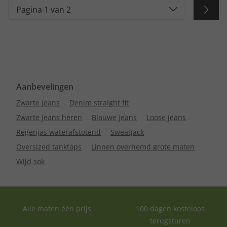
Pagina 1 van 2
Aanbevelingen
Zwarte jeans
Denim straight fit
Zwarte jeans heren
Blauwe jeans
Loose jeans
Regenjas waterafstotend
Sweatjack
Oversized tanktops
Linnen overhemd grote maten
Wijd sok
Alle maten één prijs
100 dagen kosteloos
terugsturen