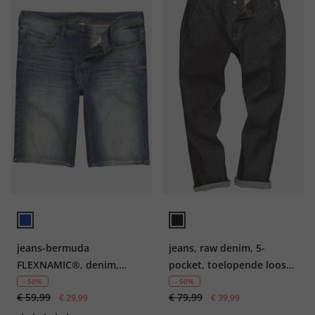
jeans-bermuda
jeans, raw denim, 5-
FLEXNAMIC®, denim,
pocket, toelopende loose
Straight Fit, 5-pocket, tot
fit, tot 72
- 50%
- 50%
€ 59,99
€ 79,99
maat 72
€ 29,99
€ 39,99