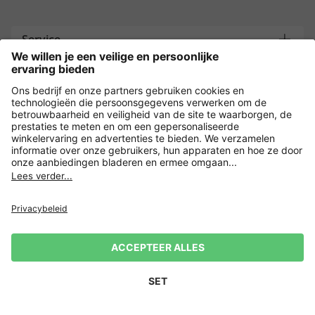
Service
Bedrijf
Contacteer ons
Overige webwinkels
Nederland
Payment and Delivery
Versleuteling met