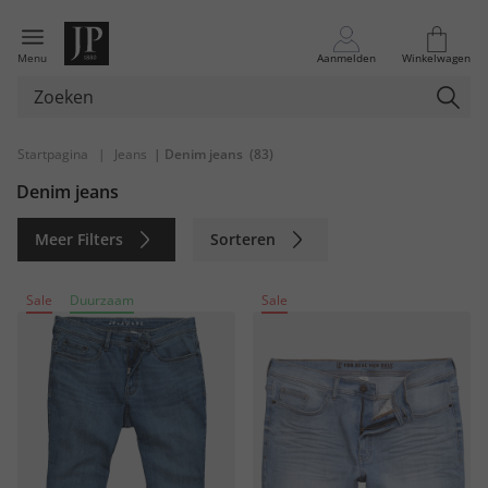
Menu
Aanmelden
Winkelwagen
Startpagina
|
Jeans
| Denim jeans
(83)
Denim jeans
Meer Filters
Sorteren
Duurzaam
Sale
Duurzaam
Sale