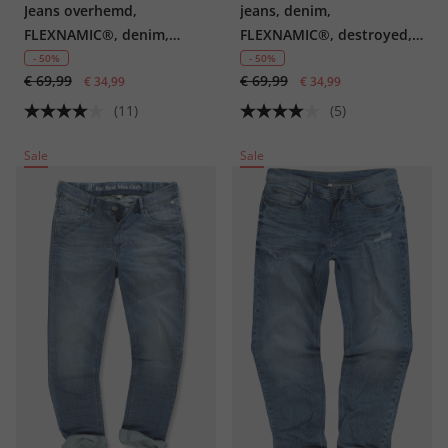
Jeans overhemd,
jeans, denim,
FLEXNAMIC®, denim,
FLEXNAMIC®, destroyed,
lange mouwen, kentkraag,
vintage look, Straight-Fit,
- 50%
- 50%
€ 69,99
€ 69,99
modern basic fit, western
€ 34,99
5-pocket, tot mt. 72
€ 34,99
look
(11)
(5)
Sale
Sale