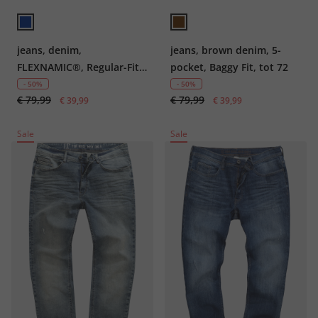
jeans, denim,
jeans, brown denim, 5-
FLEXNAMIC®, Regular-Fit,
pocket, Baggy Fit, tot 72
vintage look, OCS-
- 50%
- 50%
€ 79,99
€ 79,99
gecertificeerd biologisch
€ 39,99
€ 39,99
katoen, tot 72
Sale
Sale