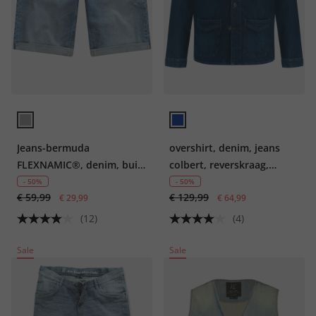
Jeans-bermuda
overshirt, denim, jeans
FLEXNAMIC®, denim, buik-
colbert, reverskraag,
fit, 5-pocket, tot maat 72
borstzakje
- 50%
- 50%
€ 59,99
€ 129,99
€ 29,99
€ 64,99
(12)
(4)
Sale
Sale