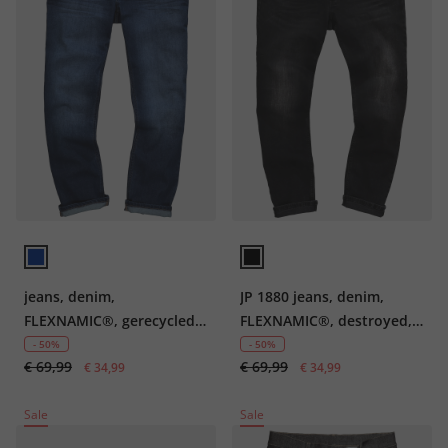
jeans, denim,
JP 1880 jeans, denim,
FLEXNAMIC®, gerecyclede
FLEXNAMIC®, destroyed,
PET-flessen
Straight Fit, 5-pocket, tot
- 50%
- 50%
€ 69,99
€ 69,99
€ 34,99
mt. 36/72
€ 34,99
Sale
Sale