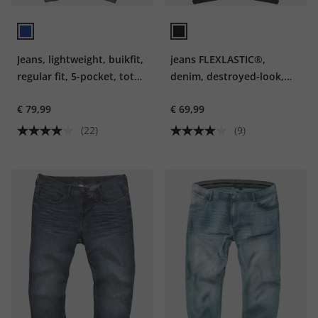
Jeans, lightweight, buikfit,
jeans FLEXLASTIC®,
regular fit, 5-pocket, tot
denim, destroyed-look,
mt. 36/72
vintage, tot 8 XL
€ 79,99
€ 69,99
(22)
(9)