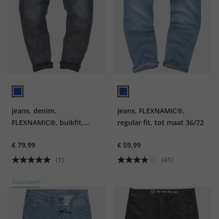
jeans, denim,
Jeans, FLEXNAMIC®,
FLEXNAMIC®, buikfit,
regular fit, tot maat 36/72
regular fit, 5-pocket, tot
€ 79,99
€ 59,99
maat 36/72
(1)
(41)
Duurzaam