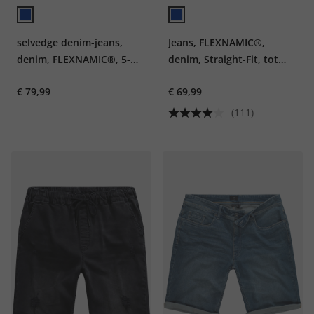
selvedge denim-jeans,
Jeans, FLEXNAMIC®,
denim, FLEXNAMIC®, 5-
denim, Straight-Fit, tot
pocket, Loose Fit, 5-
maat 70/35
€ 79,99
€ 69,99
pocket, tot 72
(111)