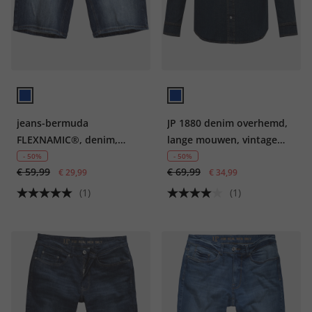
jeans-bermuda
JP 1880 denim overhemd,
FLEXNAMIC®, denim,
lange mouwen, vintage
Straight Fit, 5-pocket, tot
look, kentkraag, Modern
- 50%
- 50%
€ 59,99
€ 69,99
maat 72
€ 29,99
Fit, tot 8XL
€ 34,99
(1)
(1)