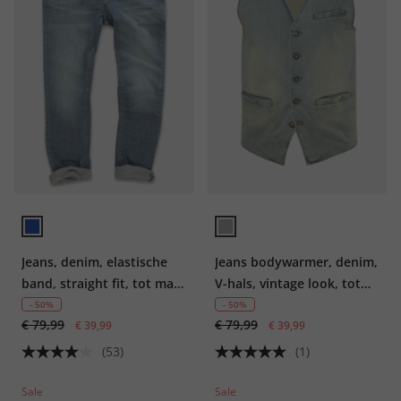
Jeans, denim, elastische
Jeans bodywarmer, denim,
band, straight fit, tot maat
V-hals, vintage look, tot
70/35
8XL
- 50%
- 50%
€ 79,99
€ 79,99
€ 39,99
€ 39,99
(53)
(1)
Sale
Sale