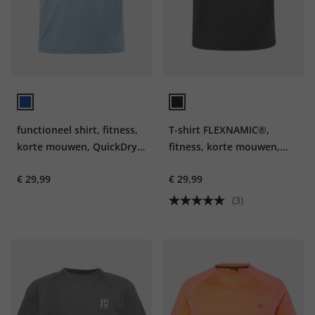
functioneel shirt, fitness,
T-shirt FLEXNAMIC®,
korte mouwen, QuickDry,
fitness, korte mouwen,
tot 7XL
print op de achterkant,
€ 29,99
€ 29,99
QuickDry
(3)