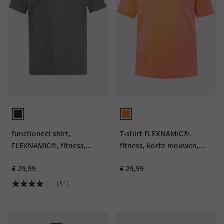
functioneel shirt,
T-shirt FLEXNAMIC®,
FLEXNAMIC®, fitness,
fitness, korte mouwen,
korte mouwen, QuickDry
print op de achterkant,
€ 29,99
€ 29,99
QuickDry
(31)