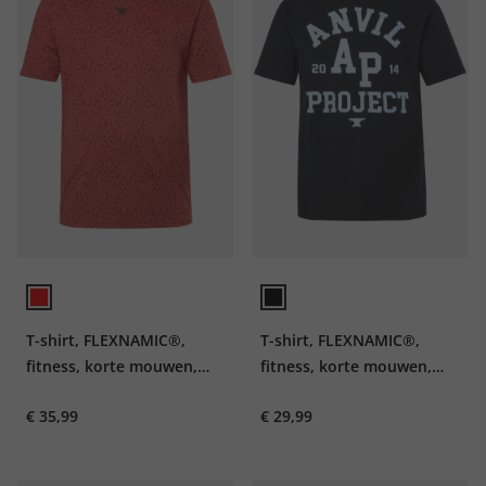
T-shirt, FLEXNAMIC®,
T-shirt, FLEXNAMIC®,
fitness, korte mouwen,
fitness, korte mouwen,
patroon, QuickDry, tot
borstprint, tot 7XL
€ 35,99
€ 29,99
7XL