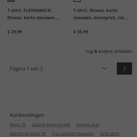
T-shirt, FLEXNAMIC®,
T-shirt, fitness, korte
fitness, korte mouwen,
mouwen, borstprint, tot
borstprint, tot 7XL
7XL
€ 29,99
€ 35,99
nog
8
andere artikelen
Pagina 1 van 2
Aanbevelingen
Basic fit
Zwarte korte broek
Fitness mat
Denim straight fit
Trui zonder mouwen
Grill shirt