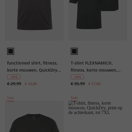
functioneel shirt, fitness,
T-shirt FLEXNAMIC®,
korte mouwen, QuickDry,
fitness, korte mouwen,
tot 7XL
QuickDry, print op de
- 50%
- 50%
€ 29,99
€ 35,99
€ 14,99
achterkant, tot 7XL
€ 17,99
Sale
Sale