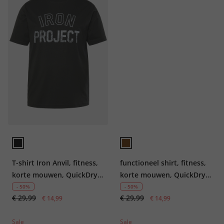
T-shirt Iron Anvil, fitness,
functioneel shirt, fitness,
korte mouwen, QuickDry,
korte mouwen, QuickDry,
tot 7XL
tot 7XL
- 50%
- 50%
€ 29,99
€ 29,99
€ 14,99
€ 14,99
Sale
Sale