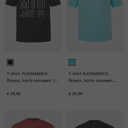
T-shirt, FLEXNAMIC®,
T-shirt FLEXNAMIC®,
fitness, korte mouwen, tot
fitness, korte mouwen,
7XL
print op de achterkant,
€ 29,99
€ 29,99
QuickDry