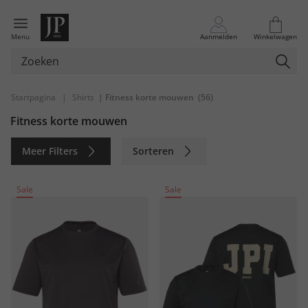
Menu
Aanmelden
Winkelwagen
Startpagina
|
Shirts
| Fitness korte mouwen
(56)
Fitness korte mouwen
Meer Filters
Sorteren
Duurzaam
Sale
Sale