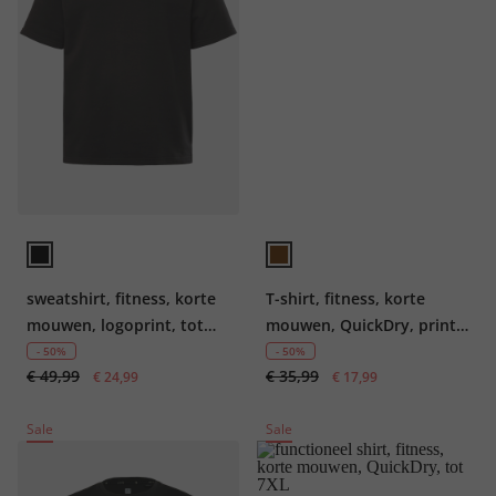
sweatshirt, fitness, korte
T-shirt, fitness, korte
mouwen, logoprint, tot
mouwen, QuickDry, print
7XL
op de achterkant, tot 7XL
- 50%
- 50%
€ 49,99
€ 35,99
€ 24,99
€ 17,99
Sale
Sale