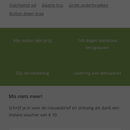
Overhemd xxl
Zwarte trui
Grote onderbroeken
Button down krag
Alle maten één prijs
100 dagen kosteloos
terugsturen
SSL versleuteling
Levering aan wensadres
Mis niets meer!
Schrijf je in voor de nieuwsbrief en ontvang als dank een
instant voucher van € 10.