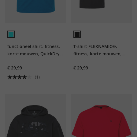
functioneel shirt, fitness,
T-shirt FLEXNAMIC®,
korte mouwen, QuickDry,
fitness, korte mouwen,
tot 7XL
print op de achterkant,
€ 29,99
€ 29,99
tot 7XL
(1)