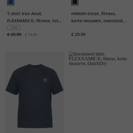
T-shirt Iron Anvil,
mMesh-tricot, fitness,
FLEXNAMIC®, fitness, tot
korte mouwen, oversized,
7XL
camou-prints, tot 7XL
- 50%
€ 29,99
€ 29,99
€ 14,99