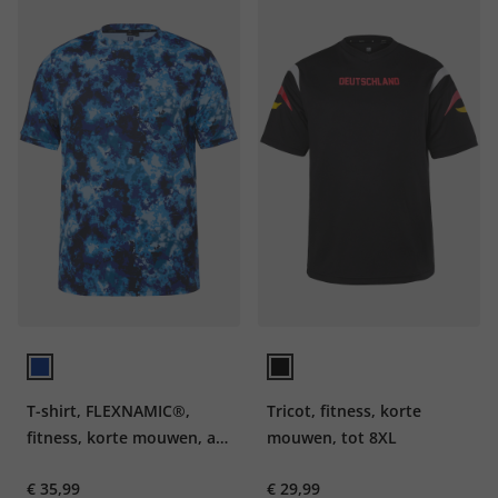
T-shirt, FLEXNAMIC®,
Tricot, fitness, korte
fitness, korte mouwen, all-
mouwen, tot 8XL
over print, QuickDry, tot
€ 35,99
€ 29,99
7XL