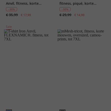
Anvil, fitness, korte
fitness, piqué, korte
mouwen, QuickDry, all-
mouwen, QuickDry, tot
- 50%
- 50%
€ 35,99
€ 29,99
over print, tot 7XL
€ 17,99
8XL
€ 14,99
Sale