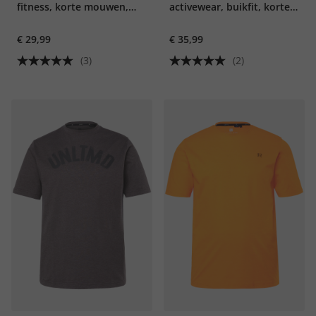
fitness, korte mouwen,
activewear, buikfit, korte
print op de achterkant,
mouwen
€ 29,99
€ 35,99
QuickDry
(3)
(2)