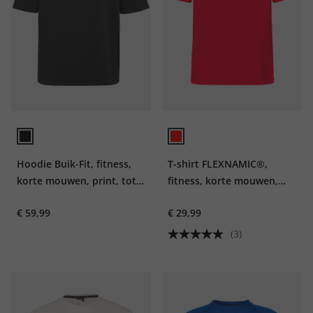
Hoodie Buik-Fit, fitness,
T-shirt FLEXNAMIC®,
korte mouwen, print, tot
fitness, korte mouwen,
7XL
print op de achterkant,
€ 59,99
€ 29,99
QuickDry
(3)