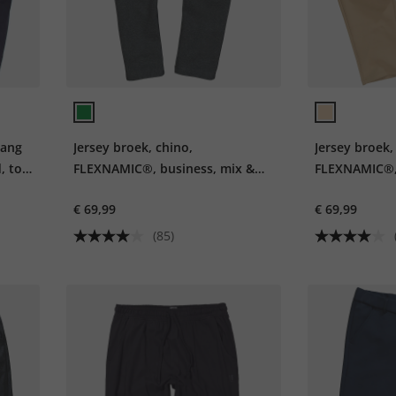
lang
Jersey broek, chino,
Jersey broek,
, tot
FLEXNAMIC®, business, mix &
FLEXNAMIC®, 
match NEW YORK, tot 8XL
match NEW Y
€ 69,99
€ 69,99
(85)