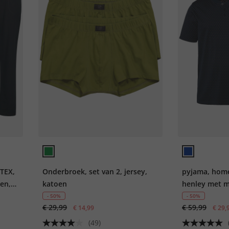
TEX,
Onderbroek, set van 2, jersey,
pyjama, home
pen,
katoen
henley met m
print, lange 
- 50%
- 50%
€ 29,99
€ 59,99
€ 14,99
€ 29,
(49)