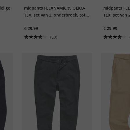
elige
midpants FLEXNAMIC®, OEKO-
midpants FL
TEX, set van 2, onderbroek, tot
TEX, set van 
8XL
8XL
€ 29,99
€ 29,99
(80)