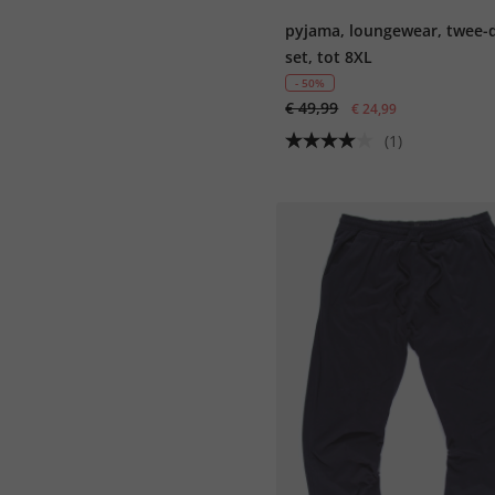
pyjama, loungewear, twee-d
set, tot 8XL
- 50%
€ 49,99
€ 24,99
(1)