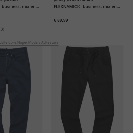
business, mix en
FLEXNAMIC®, business, mix en
ORK, tot 8XL
match Rimini, tot maat 72
€ 89,99
(3)
ite.Core.Nuget.Models.AdFeature