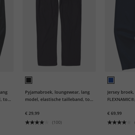
lang
Pyjamabroek, loungewear, lang
Jersey broek,
, tot
model, elastische tailleband, tot
FLEXNAMIC®, 
8XL
match NEW Y
€ 29,99
€ 69,99
(100)