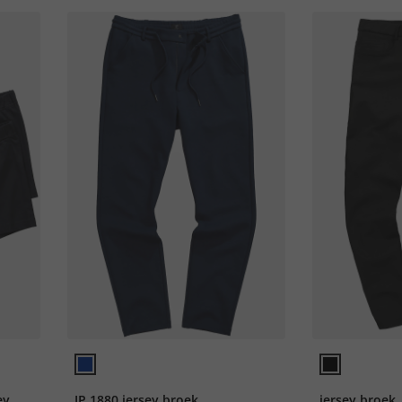
ey,
JP 1880 jersey broek,
jersey broek,