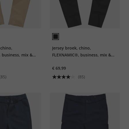
 chino,
Jersey broek, chino,
business, mix &
FLEXNAMIC®, business, mix &
ORK, tot 8XL
match NEW YORK, tot 8XL
€ 69,99
(85)
(85)