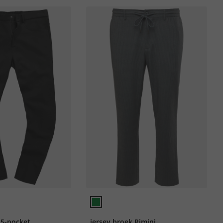
 5-pocket
jersey broek Rimini