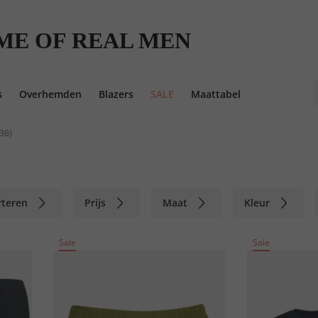
ME OF REAL MEN
s
Overhemden
Blazers
SALE
Maattabel
(36)
rteren
Prijs
Maat
Kleur
Sale
Sale