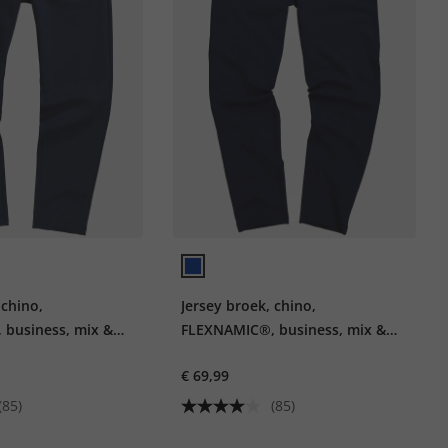
 chino,
Jersey broek, chino,
business, mix &
FLEXNAMIC®, business, mix &
ORK, tot 8XL
match NEW YORK, tot 8XL
€ 69,99
(85)
(85)