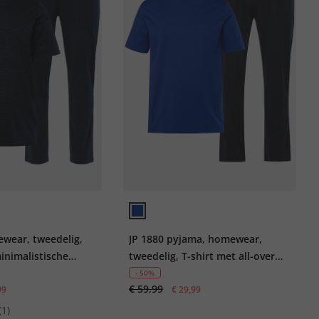
wear, tweedelig,
JP 1880 pyjama, homewear,
inimalistische
tweedelig, T-shirt met all-over
broek, tot 8XL
print, lange broek, tot 8XL
- 50%
€ 59,99
99
€ 29,99
(1)