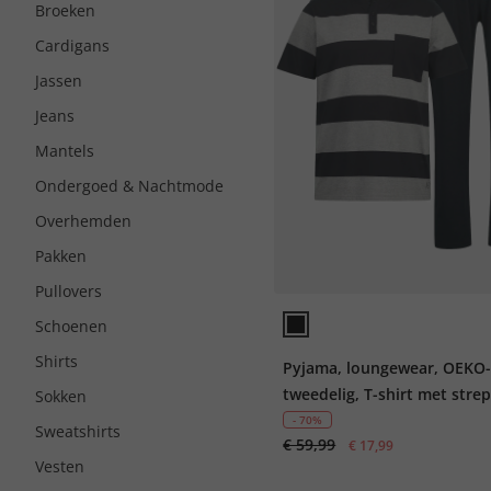
Broeken
Cardigans
Jassen
Jeans
Mantels
Ondergoed & Nachtmode
Overhemden
Pakken
Pullovers
Schoenen
Shirts
Pyjama, loungewear, OEKO-
tweedelig, T-shirt met stre
Sokken
lange broek, tot 8 XL
- 70%
Sweatshirts
€ 59,99
€ 17,99
Vesten