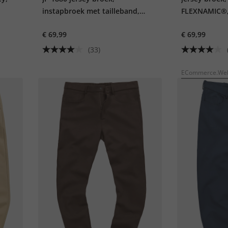
instapbroek met tailleband,
FLEXNAMIC®, 
chino, FLEXNAMIC®, business,
match NEW Y
€ 69,99
€ 69,99
mix & match NEW YORK, tot 8XL
(33)
ECommerce.Webs