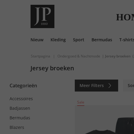
HO
Nieuw
Kleding
Sport
Bermudas
T-shirt
Startpagina
|
Ondergoed & Nachtmode
| Jersey broeken
Jersey broeken
Categorieën
Meer Filters
So
Accessoires
Sale
Badjassen
Bermudas
Blazers