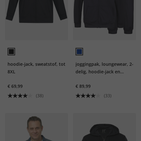
hoodie-jack, sweatstof, tot
joggingpak, loungewear, 2-
8XL
delig, hoodie-jack en
broek, tot 8XL
€ 69,99
€ 89,99
(38)
(33)