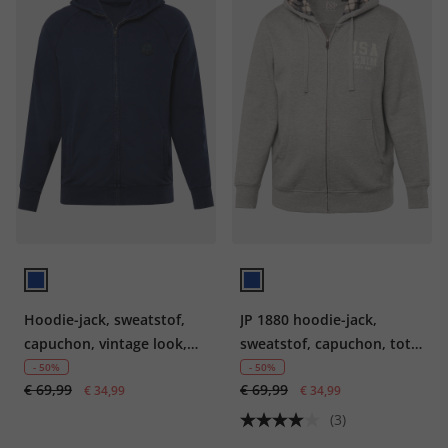
Hoodie-jack, sweatstof,
JP 1880 hoodie-jack,
capuchon, vintage look,
sweatstof, capuchon, tot 8
tot 7XL
XL
- 50%
- 50%
€ 69,99
€ 69,99
€ 34,99
€ 34,99
(3)