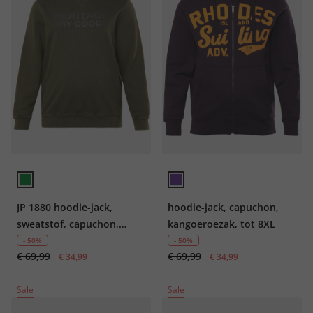
JP 1880 hoodie-jack,
hoodie-jack, capuchon,
sweatstof, capuchon,
kangoeroezak, tot 8XL
vintage look, tot 8XL
- 50%
- 50%
€ 69,99
€ 69,99
€ 34,99
€ 34,99
Sale
Sale