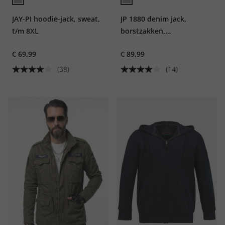
JAY-PI hoodie-jack, sweat,
JP 1880 denim jack,
t/m 8XL
borstzakken,
knoopsluiting, tot 8XL
€ 69,99
€ 89,99
(38)
(14)