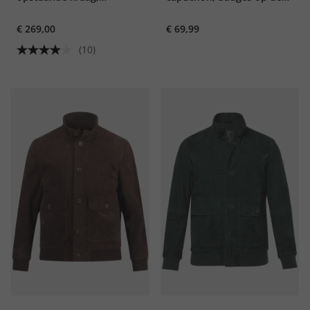
knoopsluiting, tot 7XL
achterkant, tot 8XL
€ 269,00
€ 69,99
(10)