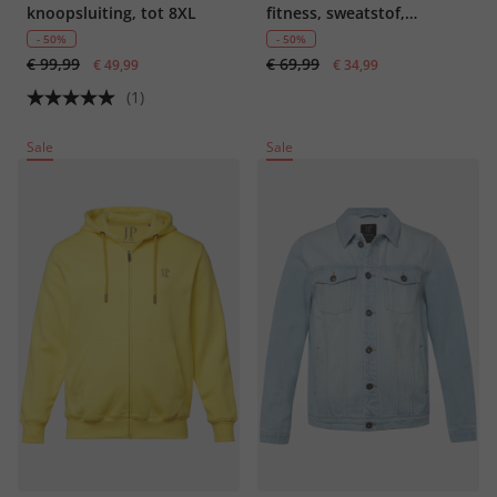
knoopsluiting, tot 8XL
fitness, sweatstof,
capuchon, tot 7XL
- 50%
- 50%
€ 99,99
€ 69,99
€ 49,99
€ 34,99
(1)
Sale
Sale