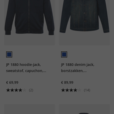
JP 1880 hoodie-jack,
JP 1880 denim jack,
sweatstof, capuchon,
borstzakken,
vintage look, capuchon,
knoopsluiting, tot 8XL
€ 69,99
€ 89,99
tot 8XL
(2)
(14)