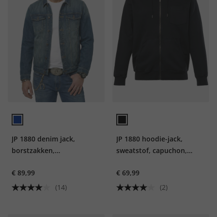
JP 1880 denim jack,
JP 1880 hoodie-jack,
borstzakken,
sweatstof, capuchon,
knoopsluiting, tot 8XL
vintage look, capuchon,
€ 89,99
€ 69,99
tot 8XL
(14)
(2)