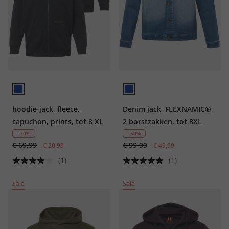
hoodie-jack, fleece,
Denim jack, FLEXNAMIC®,
capuchon, prints, tot 8 XL
2 borstzakken, tot 8XL
- 70%
- 50%
€ 69,99
€ 99,99
€ 20,99
€ 49,99
(1)
(1)
Sale
Sale