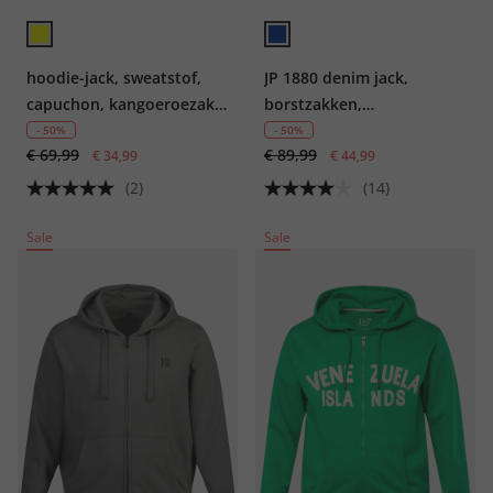
hoodie-jack, sweatstof,
JP 1880 denim jack,
capuchon, kangoeroezak,
borstzakken,
tot 8XL
knoopsluiting, tot 8XL
- 50%
- 50%
€ 69,99
€ 89,99
€ 34,99
€ 44,99
(2)
(14)
Sale
Sale