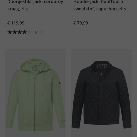
Doorgestikt jack, corduroy
Hoodie-jack, CoolTouch
kraag, rits
sweatstof, capuchon, rits,
tot 8XL
€ 119,99
€ 79,99
(41)