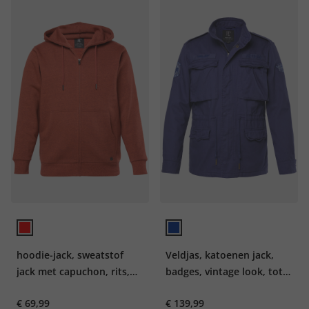
hoodie-jack, sweatstof
Veldjas, katoenen jack,
jack met capuchon, rits,
badges, vintage look, tot
kangoeroezak, tot 8XL
maat 8XL
€ 69,99
€ 139,99