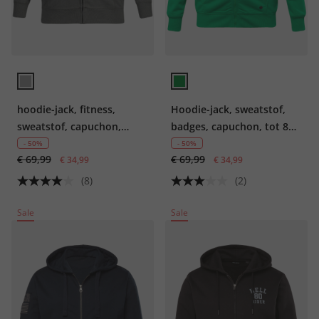
hoodie-jack, fitness,
Hoodie-jack, sweatstof,
sweatstof, capuchon,
badges, capuchon, tot 8
prints
XL
- 50%
- 50%
€ 69,99
€ 69,99
€ 34,99
€ 34,99
(8)
(2)
Sale
Sale