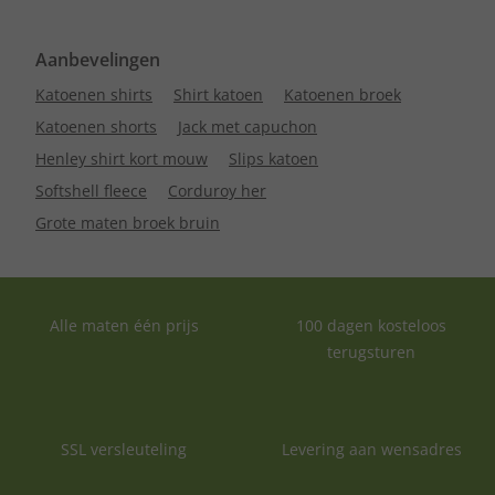
Aanbevelingen
Katoenen shirts
Shirt katoen
Katoenen broek
Katoenen shorts
Jack met capuchon
Henley shirt kort mouw
Slips katoen
Softshell fleece
Corduroy her
Grote maten broek bruin
Alle maten één prijs
100 dagen kosteloos
terugsturen
SSL versleuteling
Levering aan wensadres