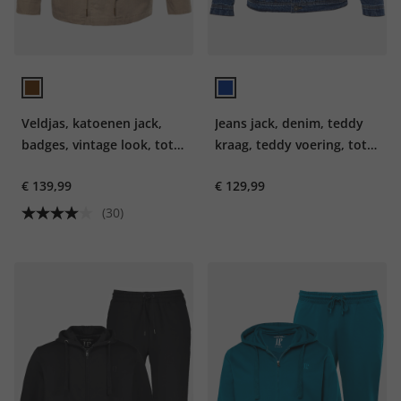
Veldjas, katoenen jack,
Jeans jack, denim, teddy
badges, vintage look, tot
kraag, teddy voering, tot
maat 8XL
8XL
€ 139,99
€ 129,99
(30)