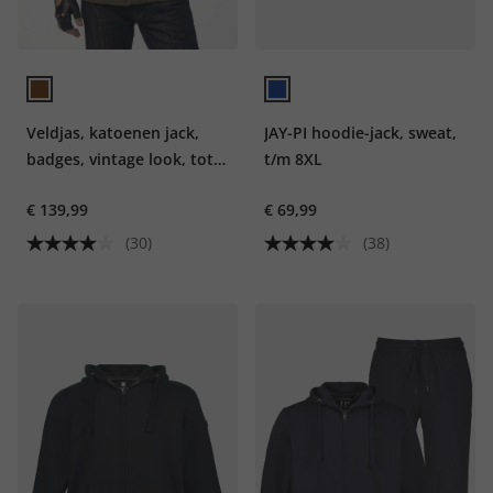
Veldjas, katoenen jack,
JAY-PI hoodie-jack, sweat,
badges, vintage look, tot
t/m 8XL
maat 8XL
€ 139,99
€ 69,99
(30)
(38)