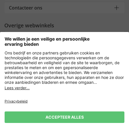
Contacteer ons
Overige webwinkels
Nederland
Payment and Delivery
Versleuteling met
Privacy
Verkoopvoorwaarden
Leveringsvoorwaarden
Herroepingsrecht
Impressum