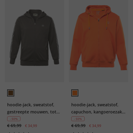
hoodie-jack, sweatstof,
hoodie-jack, sweatstof,
gestreepte mouwen, tot
capuchon, kangoeroezak,
8XL
tot 8XL
- 50%
- 50%
€ 69,99
€ 69,99
€ 34,99
€ 34,99