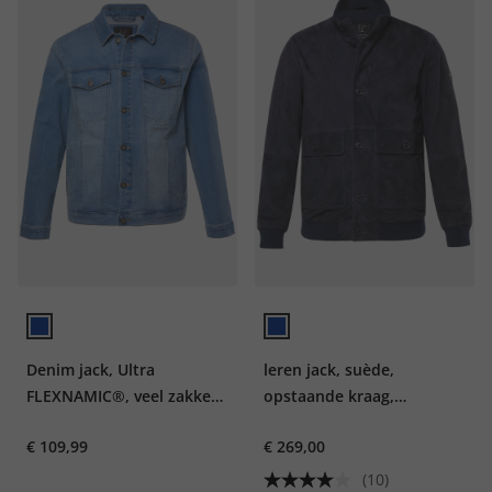
Denim jack, Ultra
leren jack, suède,
FLEXNAMIC®, veel zakken,
opstaande kraag,
tot 8XL
knoopsluiting, tot 7XL
€ 109,99
€ 269,00
(10)