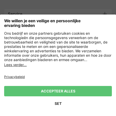
Service
Bedrijf
Contacteer ons
Overige webwinkels
Nederland
Payment and Delivery
Versleuteling met