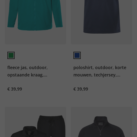
fleece jas, outdoor,
poloshirt, outdoor, korte
opstaande kraag,
mouwen, techjersey,
ritszakken, tot 8XL
QuickDry, tot 7XL
€ 39,99
€ 39,99