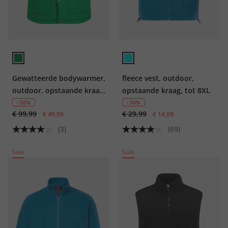
Gewatteerde bodywarmer,
fleece vest, outdoor,
outdoor, opstaande kraag,
opstaande kraag, tot 8XL
rits
- 50%
- 50%
€ 99,99
€ 29,99
€ 49,99
€ 14,99
(3)
(69)
Sale
Sale