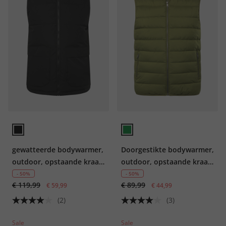
gewatteerde bodywarmer,
Doorgestikte bodywarmer,
outdoor, opstaande kraag,
outdoor, opstaande kraag,
rits, tot 8 XL
rits, tot 8 XL
- 50%
- 50%
€ 119,99
€ 89,99
€ 59,99
€ 44,99
(2)
(3)
Sale
Sale