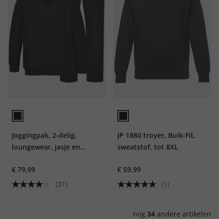
Joggingpak, 2-delig,
JP 1880 troyer, Buik-Fit,
loungewear, jasje en
sweatstof, tot 8XL
broek, tot maat 8XL
€ 79,99
€ 59,99
(31)
(1)
nog
34
andere artikelen