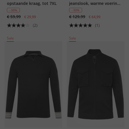
opstaande kraag, tot 7XL
jeanslook, warme voering,
opstaande kraag, tot 8 XL
- 50%
- 50%
€ 59,99
€ 129,99
€ 29,99
€ 64,99
(2)
(1)
Sale
Sale