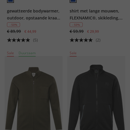
gewatteerde bodywarmer,
shirt met lange mouwen,
outdoor, opstaande kraag,
FLEXNAMIC®, skikleding,
buik-fit, tot 8XL
functioneel, QuickDry
- 50%
- 50%
€ 89,99
€ 59,99
€ 44,99
€ 29,99
(5)
(2)
Sale
Duurzaam
Sale