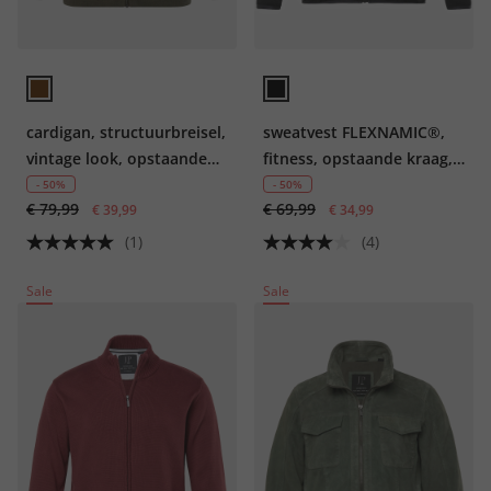
cardigan, structuurbreisel,
sweatvest FLEXNAMIC®,
vintage look, opstaande
fitness, opstaande kraag,
kraag
ritszakken
- 50%
- 50%
€ 79,99
€ 69,99
€ 39,99
€ 34,99
(1)
(4)
Sale
Sale