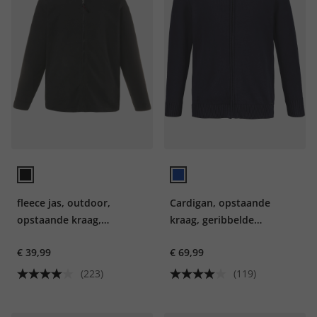
fleece jas, outdoor,
Cardigan, opstaande
opstaande kraag,
kraag, geribbelde
ritszakken, tot 10XL
manchetten
€ 39,99
€ 69,99
(223)
(119)