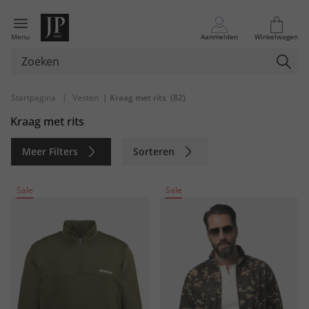
Menu
Aanmelden
Winkelwagen
Startpagina
|
Vesten
| Kraag met rits
(82)
Kraag met rits
Meer Filters
Sorteren
Duurzaam
Sale
Sale