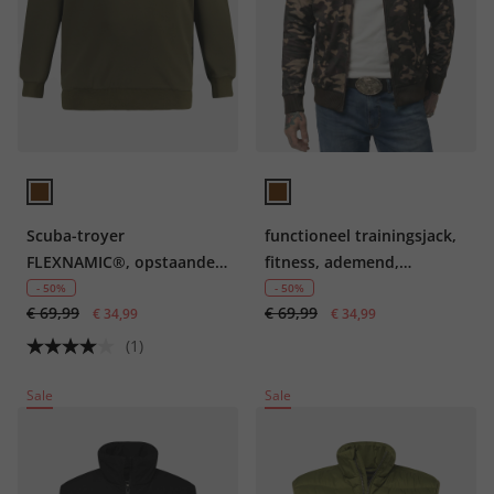
Scuba-troyer
functioneel trainingsjack,
FLEXNAMIC®, opstaande
fitness, ademend,
kraag met rits, 2 zakken
camouflage, tot 7XL
- 50%
- 50%
€ 69,99
€ 69,99
€ 34,99
€ 34,99
(1)
Sale
Sale