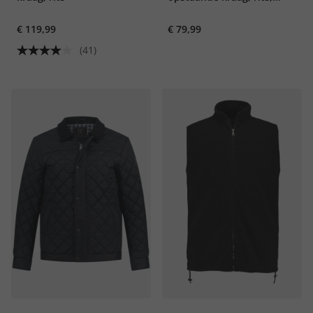
donslook, tot 7XL
€ 119,99
€ 79,99
(41)