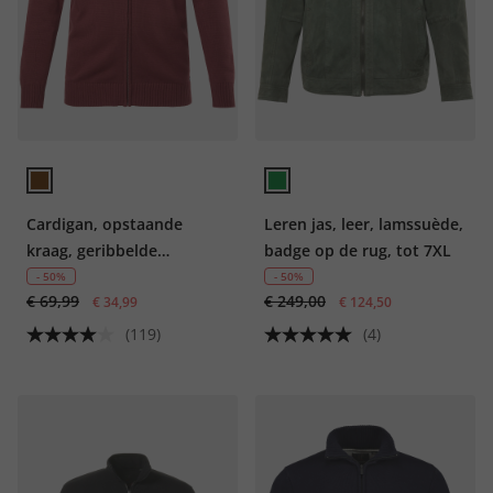
Cardigan, opstaande
Leren jas, leer, lamssuède,
kraag, geribbelde
badge op de rug, tot 7XL
manchetten
- 50%
- 50%
€ 69,99
€ 249,00
€ 34,99
€ 124,50
(119)
(4)