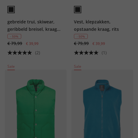
gebreide trui, skiwear,
Vest, klepzakken,
geribbeld breisel, kraag
opstaande kraag, rits
met rits,
- 50%
- 50%
€ 79,99
€ 79,99
€ 39,99
€ 39,99
(2)
(1)
Sale
Sale