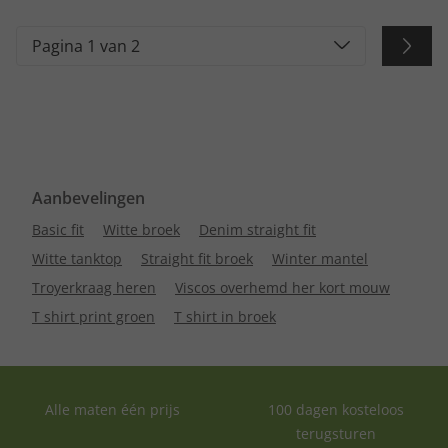
Pagina 1 van 2
Aanbevelingen
Basic fit
Witte broek
Denim straight fit
Witte tanktop
Straight fit broek
Winter mantel
Troyerkraag heren
Viscos overhemd her kort mouw
T shirt print groen
T shirt in broek
Alle maten één prijs
100 dagen kosteloos
terugsturen