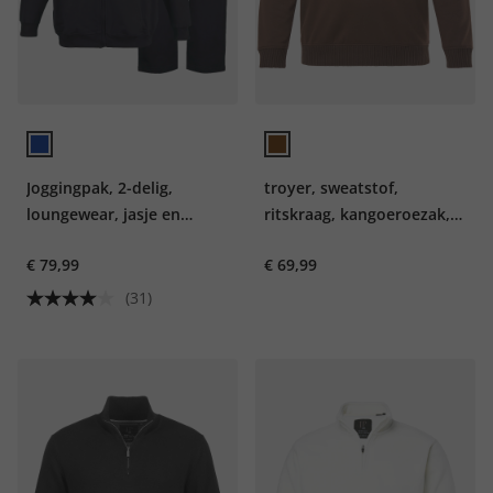
Joggingpak, 2-delig,
troyer, sweatstof,
loungewear, jasje en
ritskraag, kangoeroezak,
broek, tot maat 8XL
tot 8 XL
€ 79,99
€ 69,99
(31)