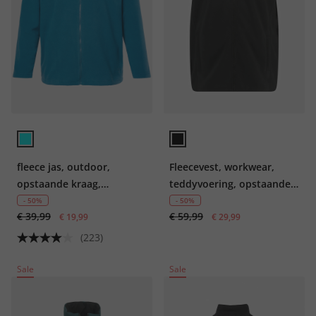
fleece jas, outdoor,
Fleecevest, workwear,
opstaande kraag,
teddyvoering, opstaande
ritszakken, tot 8XL
kraag, rits
- 50%
- 50%
€ 39,99
€ 59,99
€ 19,99
€ 29,99
(223)
Sale
Sale