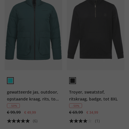
gewatteerde jas, outdoor,
Troyer, sweatstof,
opstaande kraag, rits, tot
ritskraag, badge, tot 8XL
8 XL
- 50%
- 50%
€ 99,99
€ 69,99
€ 49,99
€ 34,99
(6)
(1)