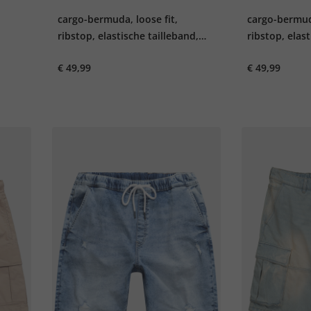
cargo-bermuda, loose fit,
cargo-bermuda
2
ribstop, elastische tailleband,
ribstop, elast
tot 72
tot 72
€ 49,99
€ 49,99