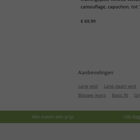
camouflage, capuchon, tot
€ 69,99
Aanbevelingen
Lang vest
Lang zwart vest
Blauwe jeans
Basic fit
Gr
Alle maten één prijs
100 dag