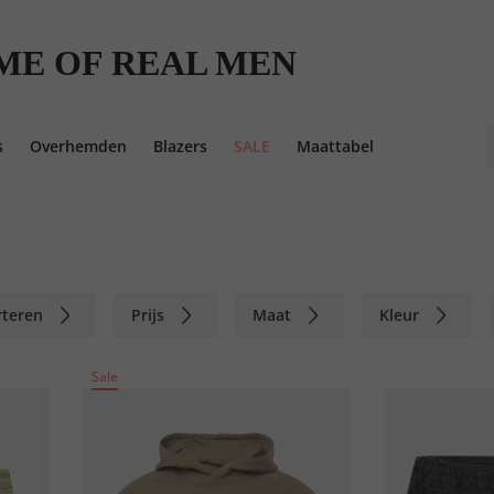
ME OF REAL MEN
s
Overhemden
Blazers
SALE
Maattabel
rteren
Prijs
Maat
Kleur
Sale