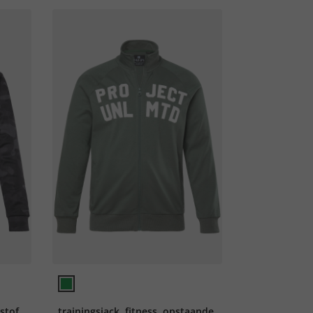
stof,
trainingsjack, fitness, opstaande