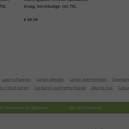
 7XL
kraag, borstbadge, tot 7XL
€ 69,99
Lage schoenen
Lange sweater
Lange overhemden
Overhem
ijs t shirt heren
Corduroy overhemd blauw
Zwarte trui
Capu
en kosteloos terugsturen
SSL versleuteling