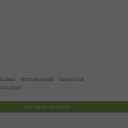
d zwart
Bermuda relaxed
Elastisch sok
chon heren
Levering aan wensadres