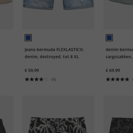
Jeans-bermuda FLEXLASTIC®,
denim bermu
2
denim, destroyed, tot 8 XL
cargozakken,
tot 72
€ 59,99
€ 69,99
(4)