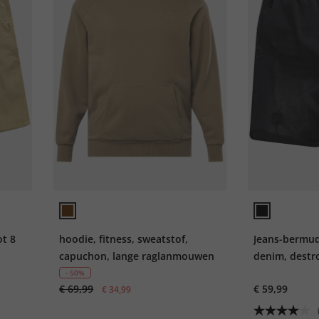
ot 8
hoodie, fitness, sweatstof,
Jeans-bermu
capuchon, lange raglanmouwen
denim, destro
- 50%
€ 69,99
€ 59,99
€ 34,99