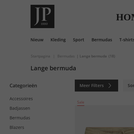
HO
Nieuw
Kleding
Sport
Bermudas
T-shirt
Startpagina
|
Bermudas
| Lange bermuda
(18)
Lange bermuda
Categorieën
Meer Filters
So
Accessoires
Sale
Badjassen
Bermudas
Blazers