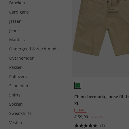
Broeken
Cardigans
Jassen
Jeans
Mantels
Ondergoed & Nachtmode
Overhemden
Pakken
Pullovers
Schoenen
Shirts
Chino-bermuda, loose fit, t
XL
Sokken
- 50%
Sweatshirts
€ 59,99
€ 29,99
Vesten
(1)