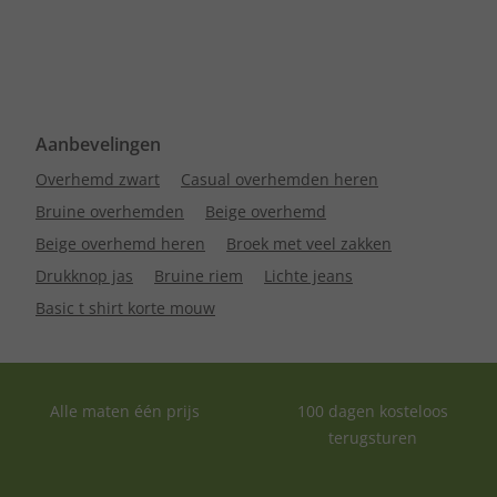
Aanbevelingen
Overhemd zwart
Casual overhemden heren
Bruine overhemden
Beige overhemd
Beige overhemd heren
Broek met veel zakken
Drukknop jas
Bruine riem
Lichte jeans
Basic t shirt korte mouw
Alle maten één prijs
100 dagen kosteloos
terugsturen