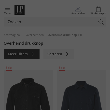
Menu
Aanmelden
Winkelwagen
Startpagina
|
Overhemden
| Overhemd drukknop
(4)
Overhemd drukknop
Meer Filters
Sorteren
Duurzaam
Sale
Sale