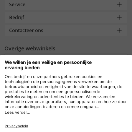
Service
Bedrijf
Contacteer ons
Overige webwinkels
Nederland
Payment and Delivery
Versleuteling met