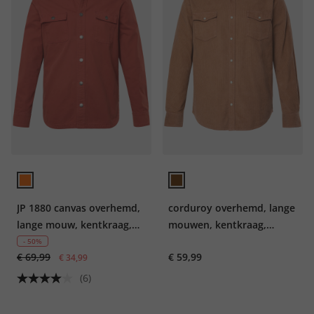
JP 1880 canvas overhemd,
corduroy overhemd, lange
lange mouw, kentkraag,
mouwen, kentkraag,
Modern Fit, tot 8XL
Modern Fit, tot 7XL
- 50%
€ 69,99
€ 59,99
€ 34,99
(6)