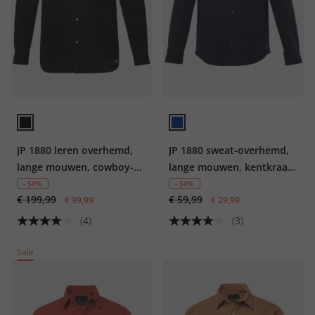
JP 1880 leren overhemd,
JP 1880 sweat-overhemd,
lange mouwen, cowboy-
lange mouwen, kentkraag,
style, kentkraag, Modern
Modern Fit, tot 8XL
- 50%
- 50%
€ 199,99
€ 59,99
Fit, tot 7XL
€ 99,99
€ 29,99
(4)
(3)
Sale