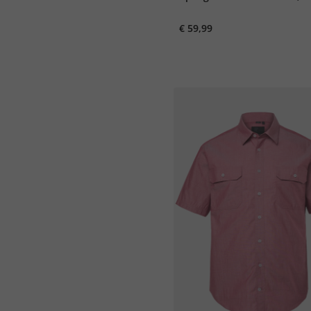
kentkraag, Boxy Fit, tot 8X
€ 59,99