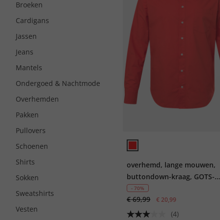
Broeken
Cardigans
Jassen
Jeans
Mantels
Ondergoed & Nachtmode
Overhemden
Pakken
Pullovers
Schoenen
Shirts
overhemd, lange mouwen,
buttondown-kraag, GOTS-
Sokken
gecertificeerd biologisch k
- 70%
Sweatshirts
€ 69,99
€ 20,99
Vesten
(4)