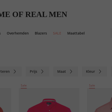
ME OF REAL MEN
s
Overhemden
Blazers
SALE
Maattabel
rteren
Prijs
Maat
Kleur
Sale
Sale