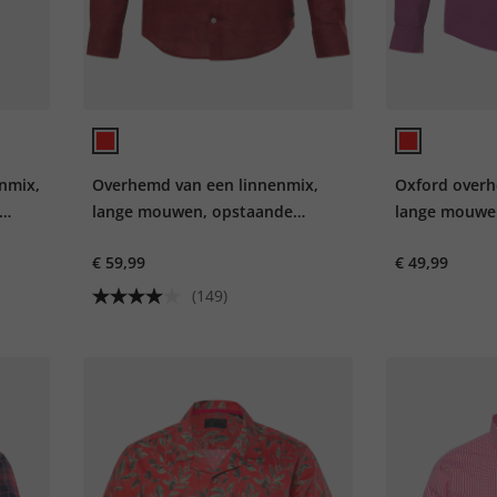
nmix,
Overhemd van een linnenmix,
Oxford over
lange mouwen, opstaande
lange mouwe
kraag, modern fit
kraag, Modern
€ 59,99
€ 49,99
(149)