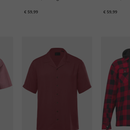
L
buttondown kraag, modern fit,
tot 8XL
€ 59,99
€ 59,99
tot 8XL