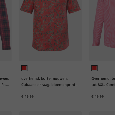
uwen,
overhemd, korte mouwen,
Overhemd, bus
Fit,
Cubaanse kraag, bloemenprint,
tot 8XL, Comf
Cubaanse fit, tot 8XL
€ 49,99
€ 49,99