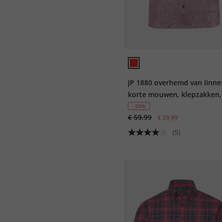
JP 1880 overhemd van linne
korte mouwen, klepzakken,
Cuba-Fit, tot 8XL
- 50%
€ 59,99
€ 29,99
(5)