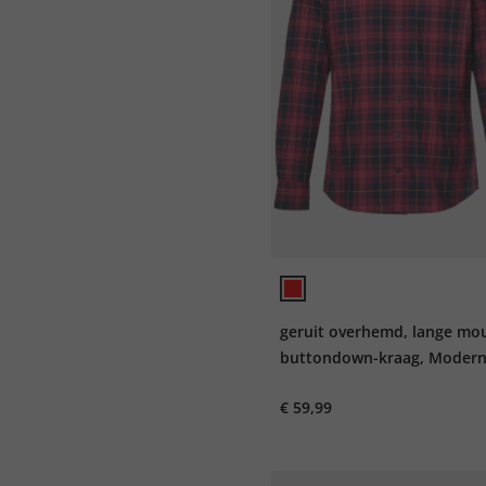
geruit overhemd, lange mo
buttondown-kraag, Modern-
tot 8XL
€ 59,99