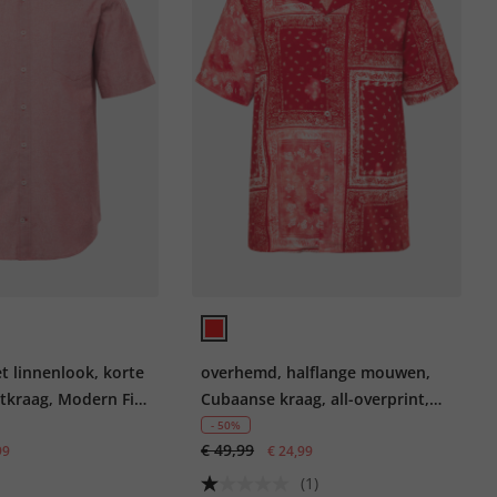
 linnenlook, korte
overhemd, halflange mouwen,
kraag, Modern Fit,
Cubaanse kraag, all-overprint,
boxy fit, tot 8XL
- 50%
€ 49,99
99
€ 24,99
(1)