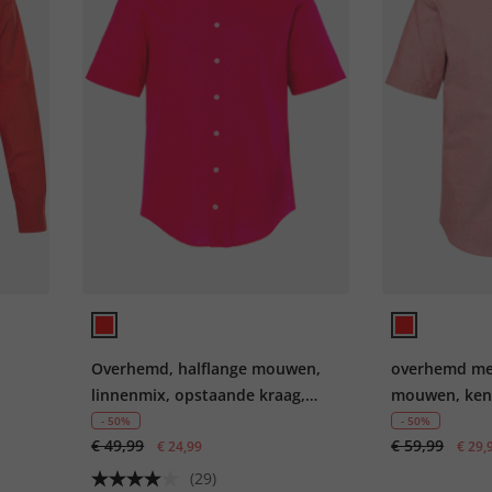
Overhemd, halflange mouwen,
overhemd met
linnenmix, opstaande kraag,
mouwen, kent
atoen
modern fit
tot 8XL
- 50%
- 50%
€ 49,99
€ 59,99
€ 24,99
€ 29,
(29)