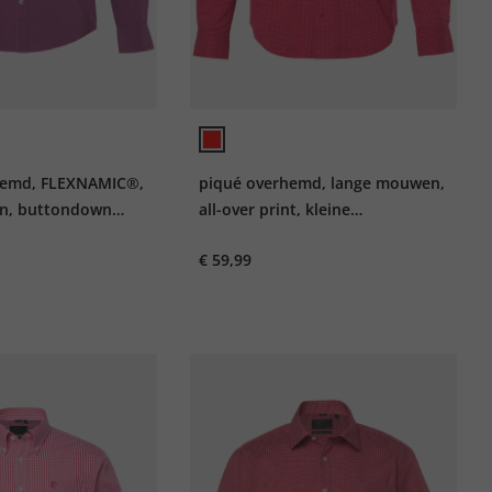
hemd, FLEXNAMIC®,
piqué overhemd, lange mouwen,
n, buttondown
all-over print, kleine
 Fit, tot 8XL
buttondown kraag, Modern Fit,
€ 59,99
tot 8XL