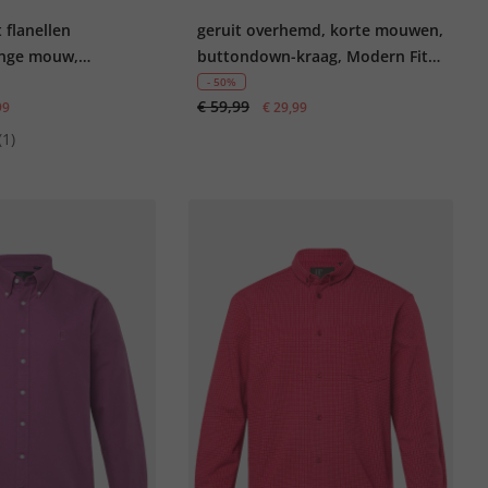
 flanellen
geruit overhemd, korte mouwen,
ange mouw,
buttondown-kraag, Modern Fit,
dern Fit, tot 8XL
tot 8XL
- 50%
€ 59,99
99
€ 29,99
(1)