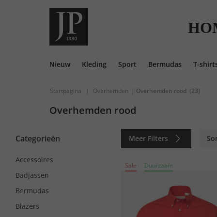
HO
Nieuw
Kleding
Sport
Bermudas
T-shirt
Startpagina
|
Overhemden
| Overhemden rood
(23)
Overhemden rood
Categorieën
Meer Filters
So
Accessoires
Sale
Duurzaam
Badjassen
Bermudas
Blazers