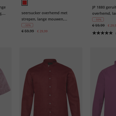
ange
JP 1880 geruit
seersucker overhemd met
g,
overhemd, l
strepen, lange mouwen,
kentkraag, Mo
- 50%
buttondown kraag, Modern Fit,
€ 59,99
- 50%
€ 29,
€ 59,99
tot 8XL
€ 29,99