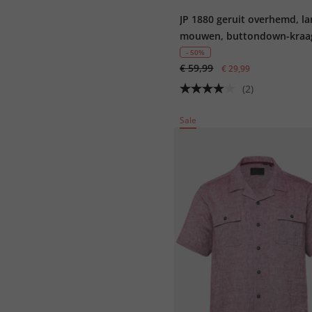
JP 1880 geruit overhemd, l
mouwen, buttondown-kraa
moderne pasvorm, tot 8XL
- 50%
€ 59,99
€ 29,99
(2)
Sale