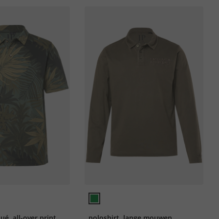
ué, all-over print,
poloshirt, lange mouwen,