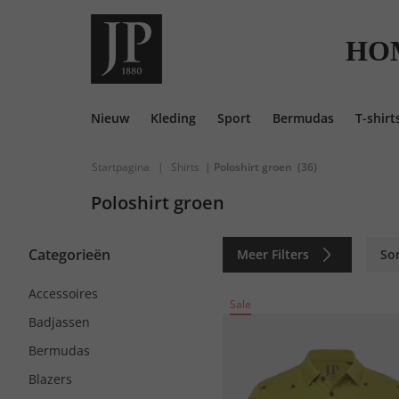
HO
Nieuw
Kleding
Sport
Bermudas
T-shirt
Startpagina
|
Shirts
| Poloshirt groen
(36)
Poloshirt groen
Categorieën
Meer Filters
So
Accessoires
Sale
Badjassen
Bermudas
Blazers