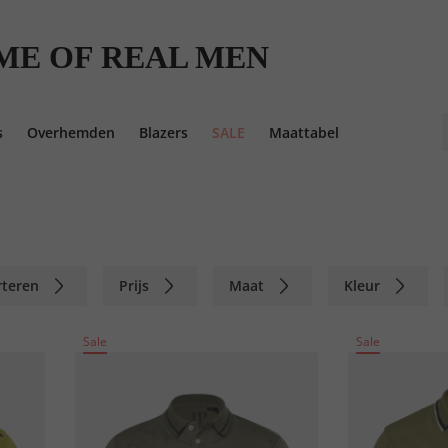
ME OF REAL MEN
s
Overhemden
Blazers
SALE
Maattabel
rteren
Prijs
Maat
Kleur
Sale
Sale