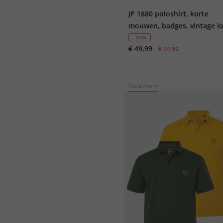
JP 1880 poloshirt, korte
mouwen, badges, vintage l
tot 8XL
- 50%
€ 49,99
€ 24,99
Duurzaam