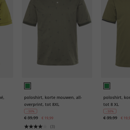
ué,
poloshirt, korte mouwen, all-
poloshirt, k
overprint, tot 8XL
tot 8 XL
- 50%
- 50%
€ 39,99
€ 39,99
€ 19,99
€ 19,
(3)