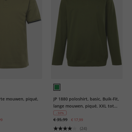
orte mouwen, piqué,
JP 1880 poloshirt, basic, Buik-Fit,
lange mouwen, piqué, XXL tot
8XL
- 50%
€ 35,99
99
€ 17,99
(24)