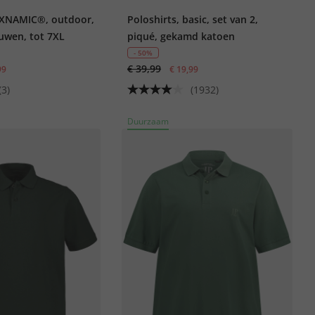
EXNAMIC®, outdoor,
Poloshirts, basic, set van 2,
uwen, tot 7XL
piqué, gekamd katoen
- 50%
€ 39,99
99
€ 19,99
(3)
(1932)
Duurzaam