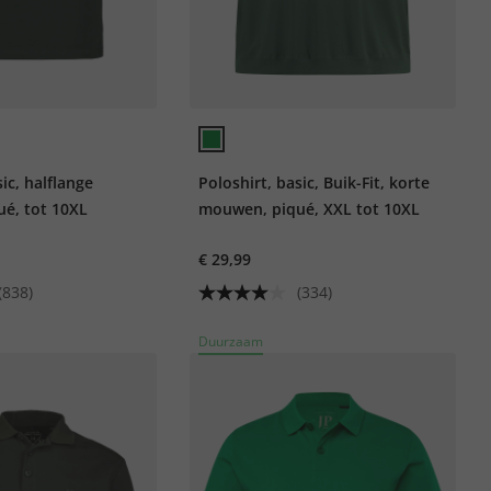
ic, halflange
Poloshirt, basic, Buik-Fit, korte
é, tot 10XL
mouwen, piqué, XXL tot 10XL
€ 29,99
(838)
(334)
Duurzaam