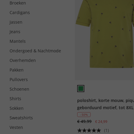
Broeken
Cardigans
Jassen
Jeans
Mantels
Ondergoed & Nachtmode
Overhemden
Pakken
Pullovers
Schoenen
Shirts
poloshirt, korte mouw, piq
geborduurd motief, tot 8XL
Sokken
- 50%
Sweatshirts
€ 49,99
€ 24,99
Vesten
(1)