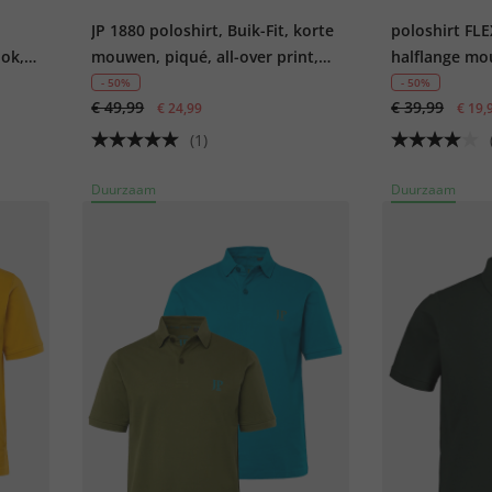
JP 1880 poloshirt, Buik-Fit, korte
poloshirt FL
ook,
mouwen, piqué, all-over print,
halflange mo
XXL tot 8XL
- 50%
- 50%
€ 49,99
€ 39,99
€ 24,99
€ 19,
(1)
Duurzaam
Duurzaam