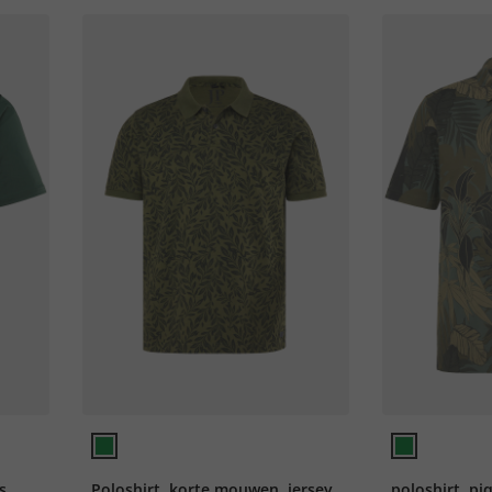
s,
Poloshirt, korte mouwen, jersey,
poloshirt, piq