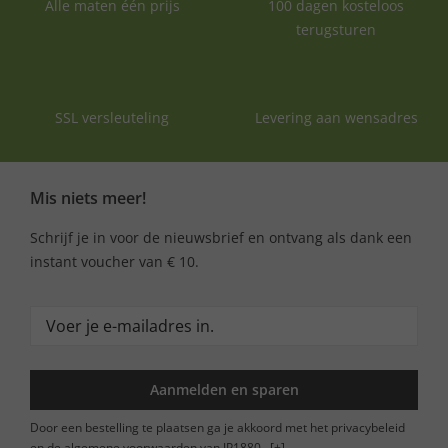
Alle maten één prijs
100 dagen kosteloos
terugsturen
SSL versleuteling
Levering aan wensadres
Mis niets meer!
Schrijf je in voor de nieuwsbrief en ontvang als dank een
instant voucher van € 10.
Aanmelden en sparen
Door een bestelling te plaatsen ga je akkoord met het privacybeleid
en de algemene voorwaarden van JP1880.
[+]