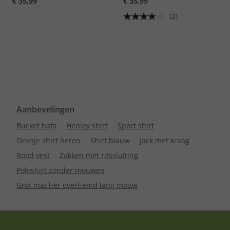
€ 35,99
€ 35,99
(2)
Aanbevelingen
Bucket hats
Henley shirt
Sport shirt
Oranje shirt heren
Shirt blauw
Jack met kraag
Rood vest
Zakken met ritssluiting
Poloshirt zonder mouwen
Grot mat her overhemd lang mouw