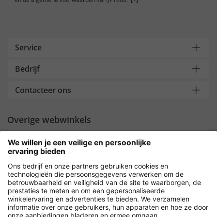
Service
Bedrijf
Contacteer ons
Overige webwinkels
Nederland
Payment and Delivery
Versleuteling met