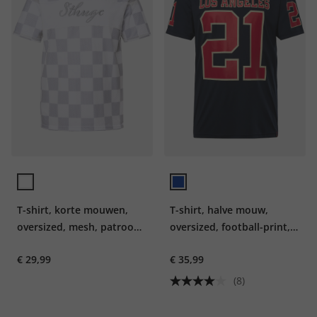
T-shirt, korte mouwen,
T-shirt, halve mouw,
oversized, mesh, patroon,
oversized, football-print,
tot 8XL
tot 8 XL
€ 29,99
€ 35,99
(8)