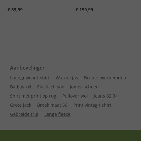
8XL
FLEXNAMIC®, tot 72
€ 69,99
€ 159,99
Aanbevelingen
Loungewear t shirt
Warme jas
Bruine overhemden
Badjas xxl
Elastisch sok
Jomos schoen
Shirt met print op rug
Pullover wol
Jeans 32 34
Grote jack
Broek maat 56
Print vintag t shirt
Gebreide trui
Lange fleece