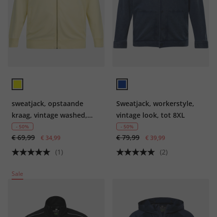
sweatjack, opstaande
Sweatjack, workerstyle,
kraag, vintage washed,
vintage look, tot 8XL
print
- 50%
- 50%
€ 69,99
€ 79,99
€ 34,99
€ 39,99
(1)
(2)
Sale