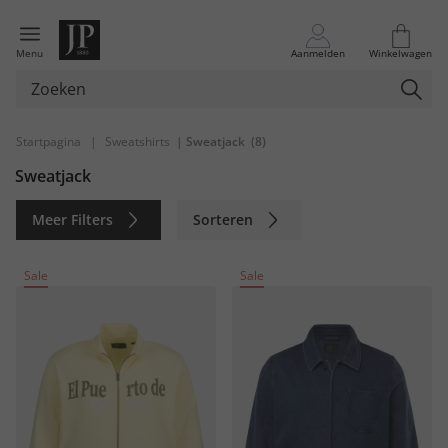
Menu
Aanmelden
Winkelwagen
Startpagina
|
Sweatshirts
| Sweatjack
(8)
Sweatjack
Meer Filters
Sorteren
Duurzaam
Sale
Sale