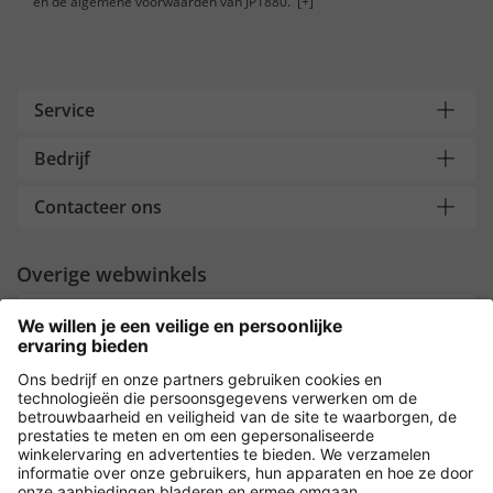
en de algemene voorwaarden van JP1880.
[+]
Service
Bedrijf
Contacteer ons
Overige webwinkels
Nederland
Payment and Delivery
Versleuteling met