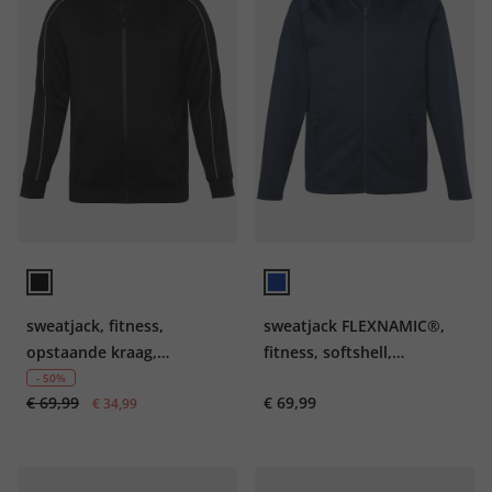
sweatjack, fitness,
sweatjack FLEXNAMIC®,
opstaande kraag,
fitness, softshell,
QuickDry, tot 7XL
capuchon, tot 7XL
- 50%
€ 69,99
€ 69,99
€ 34,99