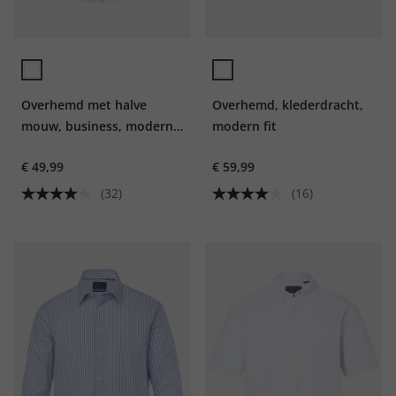
Overhemd met halve
Overhemd, klederdracht,
mouw, business, moderne
modern fit
pasvorm, strijkvrij
€ 49,99
€ 59,99
(32)
(16)