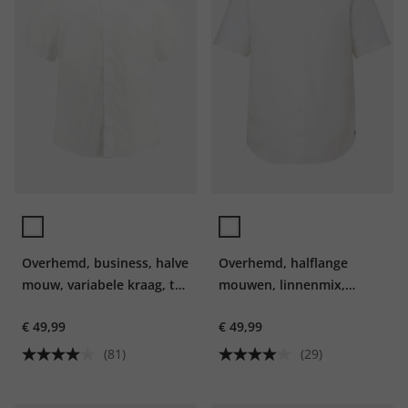
Overhemd, business, halve
Overhemd, halflange
mouw, variabele kraag, tot
mouwen, linnenmix,
8XL, comfortabele
opstaande kraag, modern
€ 49,99
€ 49,99
pasvorm, EasyCare
fit
(81)
(29)