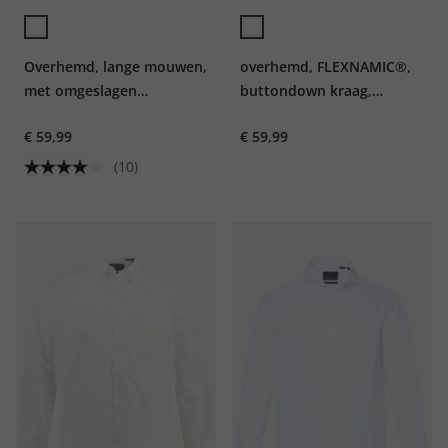
Overhemd, lange mouwen,
overhemd, FLEXNAMIC®,
met omgeslagen
buttondown kraag,
manchetten incl.
moderne Basic Fit, tot 7XL
€ 59,99
€ 59,99
manchetknopen,
kentkraag, modern fit,
(10)
strijkvrij