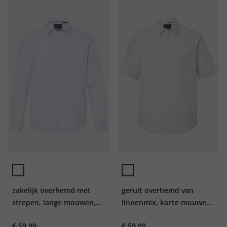
zakelijk overhemd met
geruit overhemd van
strepen, lange mouwen,
linnenmix, korte mouwen,
EasyCare, kentkraag,
verborgen buttondown
€ 59,99
€ 59,99
Modern-Fit, tot 8XL
kraag, Modern Fit, tot 8XL