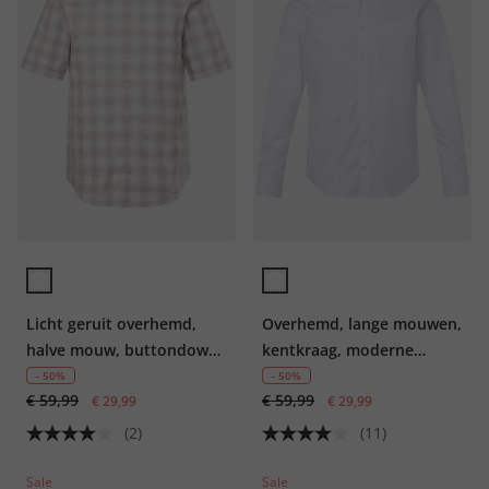
Licht geruit overhemd,
Overhemd, lange mouwen,
halve mouw, buttondown-
kentkraag, moderne
kraag, moderne pasvorm,
pasvorm, tot 8XL, Tall
- 50%
- 50%
€ 59,99
€ 59,99
tot 8XL
€ 29,99
€ 29,99
(2)
(11)
Sale
Sale