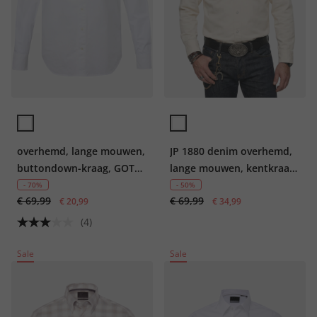
overhemd, lange mouwen,
JP 1880 denim overhemd,
buttondown-kraag, GOTS-
lange mouwen, kentkraag,
gecertificeerd biologisch
Modern Fit, tot 8XL
- 70%
- 50%
€ 69,99
€ 69,99
katoen
€ 20,99
€ 34,99
(4)
Sale
Sale