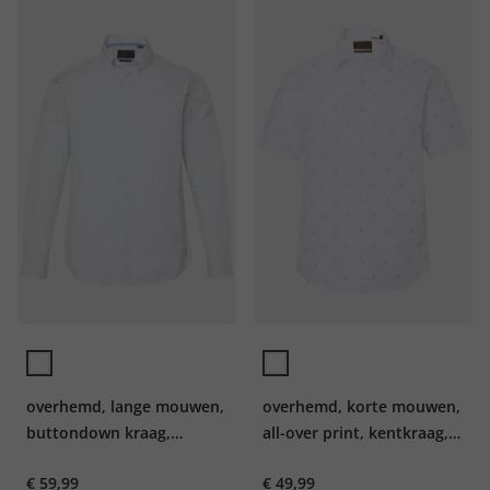
overhemd, lange mouwen,
overhemd, korte mouwen,
buttondown kraag,
all-over print, kentkraag,
bloemmotief, Modern Fit,
Modern Fit, tot 8XL
€ 59,99
€ 49,99
tot 8XL