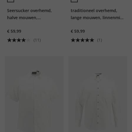
Seersucker overhemd,
traditioneel overhemd,
halve mouwen,
lange mouwen, linnenmix,
buttondown kraag,
opstaande kraag, Modern-
€ 59,99
€ 59,99
modern fit, strepen
Fit, tot 8XL
(11)
(1)