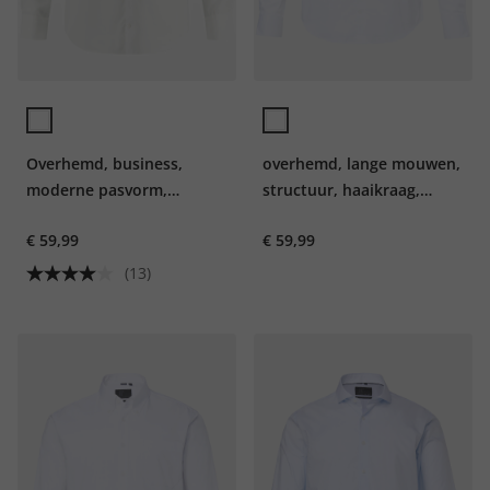
Overhemd, business,
overhemd, lange mouwen,
moderne pasvorm,
structuur, haaikraag,
strijkvrij
Modern Fit, tot 8XL
€ 59,99
€ 59,99
(13)