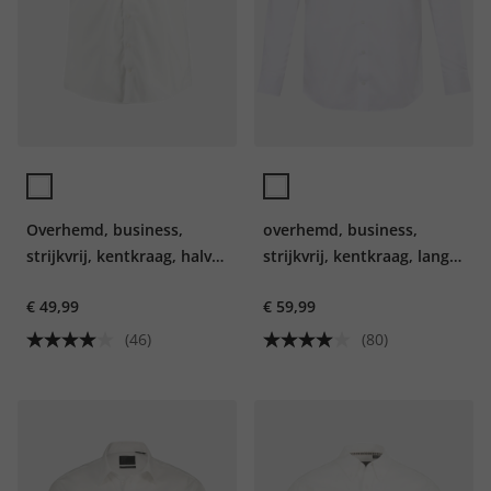
Overhemd, business,
overhemd, business,
strijkvrij, kentkraag, halve
strijkvrij, kentkraag, lange
mouw, comfortabele
mouwen, Comfort-Fit, tot
€ 49,99
€ 59,99
pasvorm, tot 8XL
8XL
(46)
(80)