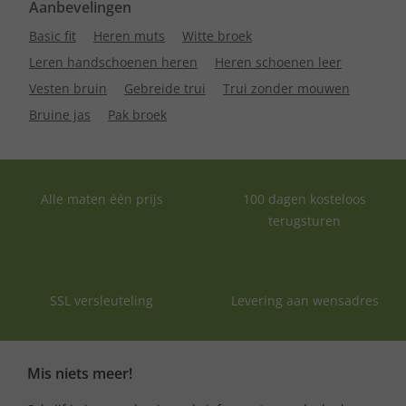
Aanbevelingen
Basic fit
Heren muts
Witte broek
Leren handschoenen heren
Heren schoenen leer
Vesten bruin
Gebreide trui
Trui zonder mouwen
Bruine jas
Pak broek
Alle maten één prijs
100 dagen kosteloos
terugsturen
SSL versleuteling
Levering aan wensadres
Mis niets meer!