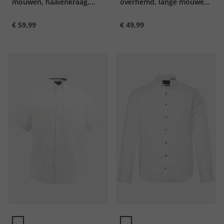
mouwen, haaienkraag,
overhemd, lange mouwen,
Modern-Fit, minimalistisch
buttondown kraag,
€ 59,99
€ 49,99
motief, tot 8XL
Modern Fit, tot 8XL