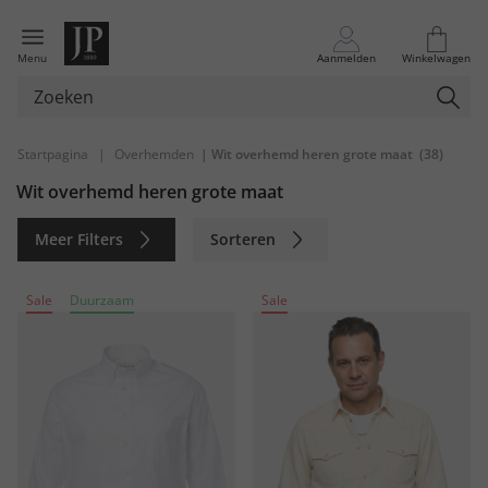
Menu
Aanmelden
Winkelwagen
Startpagina
|
Overhemden
| Wit overhemd heren grote maat
(38)
Wit overhemd heren grote maat
Meer Filters
Sorteren
Duurzaam
Sale
Duurzaam
Sale