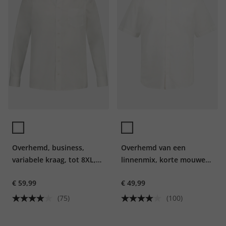
Overhemd, business,
Overhemd van een
variabele kraag, tot 8XL,
linnenmix, korte mouwen,
comfortabele pasvorm
button-down kraag,
€ 59,99
€ 49,99
modern fit
(75)
(100)