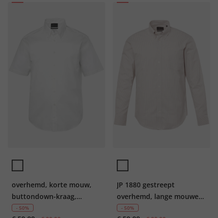
overhemd, korte mouw,
JP 1880 gestreept
buttondown-kraag,
overhemd, lange mouwen,
modern fit, tot 8XL
buttondown-kraag,
- 50%
- 50%