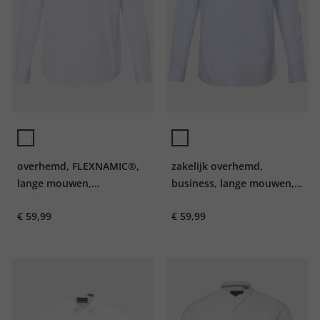
overhemd, FLEXNAMIC®,
zakelijk overhemd,
lange mouwen,
business, lange mouwen,
buttondown kraag,
haaienkraag, Modern Fit,
€ 59,99
€ 59,99
Modern Fit
tot 8XL