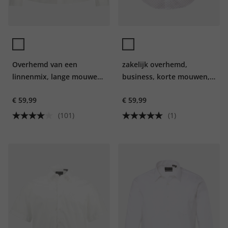
Overhemd van een
zakelijk overhemd,
linnenmix, lange mouwen,
business, korte mouwen,
button-down kraag,
minimalistische print,
€ 59,99
€ 59,99
modern fit
Modern Fit, haaienkraag,
tot 8XL
(101)
(1)