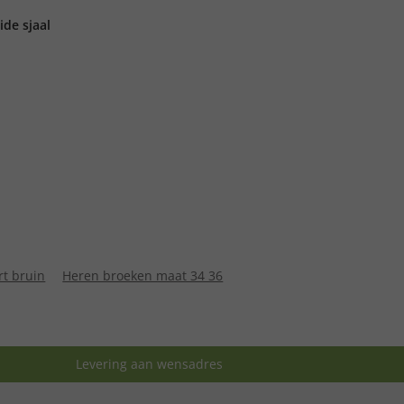
ide sjaal
rt bruin
Heren broeken maat 34 36
Levering aan wensadres