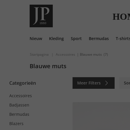
HO
Nieuw
Kleding
Sport
Bermudas
T-shirt
Startpagina
|
Accessoires
| Blauwe muts
(7)
Blauwe muts
Categorieën
Meer Filters
So
Accessoires
Badjassen
Bermudas
Blazers