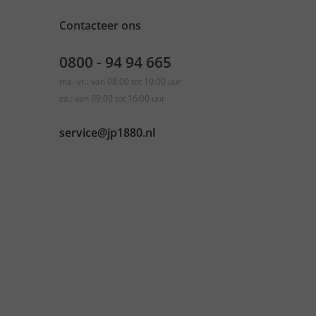
Contacteer ons
0800 - 94 94 665
ma.-vr.: van 08:00 tot 19:00 uur
za.: van 09:00 tot 16:00 uur
service@jp1880.nl