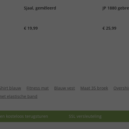
Sjaal, gemêleerd
JP 1880 gebre
€ 19,99
€ 25,99
Shirt blauw
Fitness mat
Blauw vest
Maat 35 broek
Overshi
met elastische band
en kosteloos terugsturen
SSL versleuteling