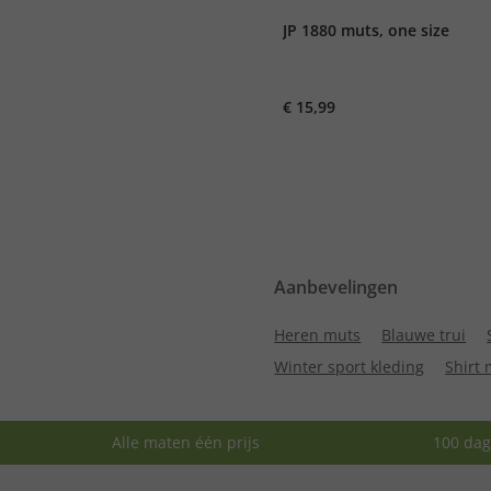
JP 1880 muts, one size
€ 15,99
Aanbevelingen
Heren muts
Blauwe trui
Winter sport kleding
Shirt 
Alle maten één prijs
100 dag