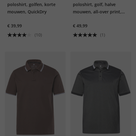
poloshirt, golfen, korte
poloshirt, golf, halve
mouwen, QuickDry
mouwen, all-over print,
QuickDry, tot 7XL
€ 39,99
€ 49,99
(10)
(1)