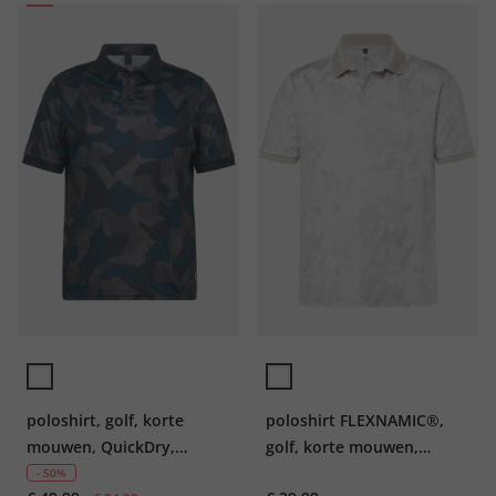
poloshirt, golf, korte
poloshirt FLEXNAMIC®,
mouwen, QuickDry,
golf, korte mouwen,
camouflage, tot 7XL
QuickDry, tot 7XL
- 50%