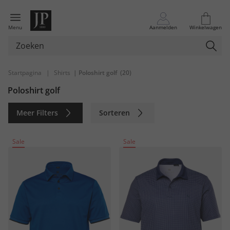
Menu
Aanmelden
Winkelwagen
Startpagina
|
Shirts
| Poloshirt golf
(20)
Poloshirt golf
Meer Filters
Sorteren
Duurzaam
Sale
Sale