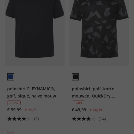
poloshirt FLEXNAMIC®,
poloshirt, golf, korte
golf, piqué, halve mouw
mouwen, QuickDry,
camouflage, tot 7XL
- 50%
- 50%
€ 39,99
€ 49,99
€ 19,99
€ 24,99
(2)
(14)
Sale