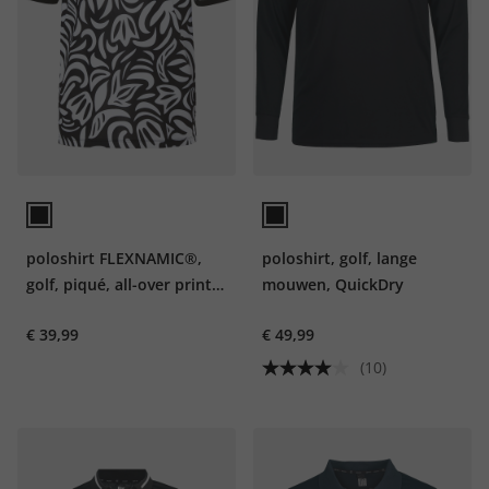
poloshirt FLEXNAMIC®,
poloshirt, golf, lange
golf, piqué, all-over print,
mouwen, QuickDry
korte mouwen, tot 7XL
€ 39,99
€ 49,99
(10)