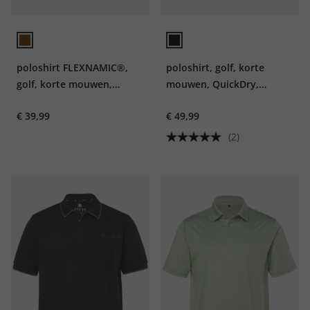
poloshirt FLEXNAMIC®,
poloshirt, golf, korte
golf, korte mouwen,
mouwen, QuickDry,
QuickDry, piqué, tot 7XL
TwoTone, tot 7XL
€ 39,99
€ 49,99
(2)