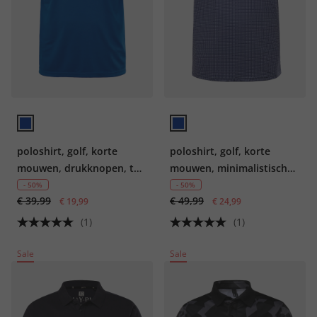
poloshirt, golf, korte
poloshirt, golf, korte
mouwen, drukknopen, tot
mouwen, minimalistische
7XL
print, QuickDry, tot 7XL
- 50%
- 50%
€ 39,99
€ 49,99
€ 19,99
€ 24,99
(1)
(1)
Sale
Sale