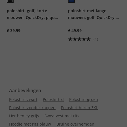
poloshirt, golf, korte
poloshirt met lange
mouwen, QuickDry, piqué,
mouwen, golf, QuickDry,
tot 7XL
tot 7XL
€ 39,99
€ 49,99
(1)
Aanbevelingen
Poloshirt zwart
Poloshirt xl
Poloshirt groen
Poloshirt zonder knopen
Poloshirt heren 3XL
Her henley grijs
Sweatvest met rits
Hoodie met rits blauw
Bruine overhemden