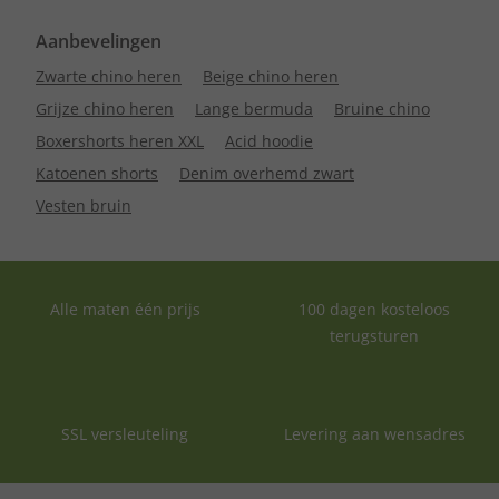
Aanbevelingen
Zwarte chino heren
Beige chino heren
Grijze chino heren
Lange bermuda
Bruine chino
Boxershorts heren XXL
Acid hoodie
Katoenen shorts
Denim overhemd zwart
Vesten bruin
Alle maten één prijs
100 dagen kosteloos
terugsturen
SSL versleuteling
Levering aan wensadres