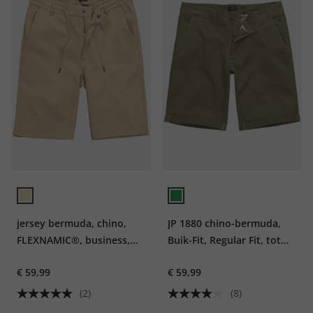
jersey bermuda, chino,
JP 1880 chino-bermuda,
FLEXNAMIC®, business,
Buik-Fit, Regular Fit, tot
mix & match NEW YORK
maat 72
€ 59,99
€ 59,99
(2)
(8)