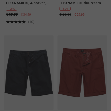
FLEXNAMIC®, 4-pocket,
FLEXNAMIC®, duurzaam,
tot 8XL
Buik-Fit, Regular Fit,
- 50%
- 50%
€ 69,99
€ 59,99
€ 34,99
gerecycled polyester, tot
€ 29,99
maat 72
(10)