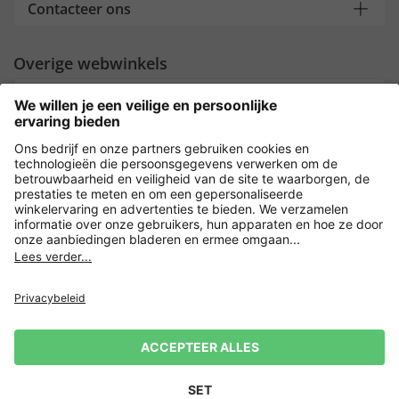
Contacteer ons
Overige webwinkels
Nederland
Payment and Delivery
Versleuteling met
Privacy
Verkoopvoorwaarden
Leveringsvoorwaarden
Herroepingsrecht
Impressum