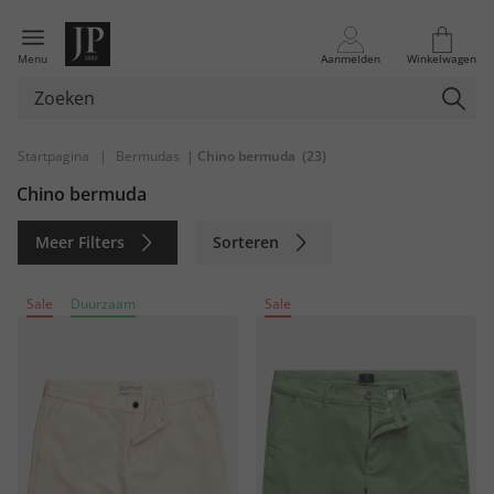
Menu
Aanmelden
Winkelwagen
Startpagina
|
Bermudas
| Chino bermuda
(23)
Chino bermuda
Meer Filters
Sorteren
Duurzaam
Sale
Duurzaam
Sale