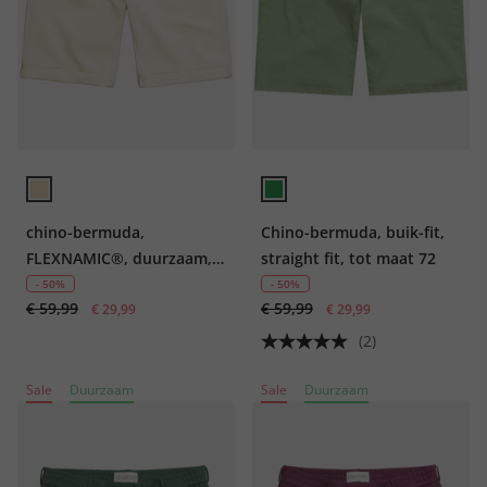
chino-bermuda,
Chino-bermuda, buik-fit,
FLEXNAMIC®, duurzaam,
straight fit, tot maat 72
Buik-Fit, Regular Fit,
- 50%
- 50%
€ 59,99
€ 59,99
gerecycled polyester, tot
€ 29,99
€ 29,99
maat 72
(2)
Sale
Duurzaam
Sale
Duurzaam