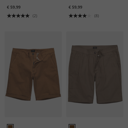
mix & match NEW YORK
maat 72
€ 59,99
€ 59,99
(2)
(8)