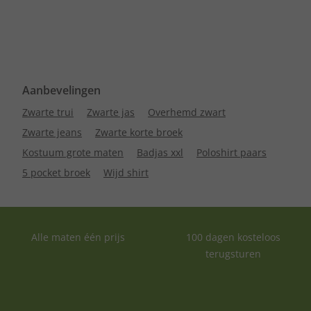
Aanbevelingen
Zwarte trui
Zwarte jas
Overhemd zwart
Zwarte jeans
Zwarte korte broek
Kostuum grote maten
Badjas xxl
Poloshirt paars
5 pocket broek
Wijd shirt
Alle maten één prijs
100 dagen kosteloos
terugsturen