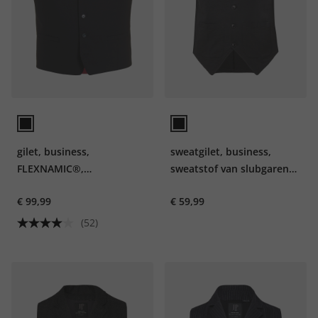
gilet, business,
sweatgilet, business,
FLEXNAMIC®,
sweatstof van slubgarens,
combineersysteem Zeus,
tot 8XL
€ 99,99
€ 59,99
t/m mt. 72/236
(52)