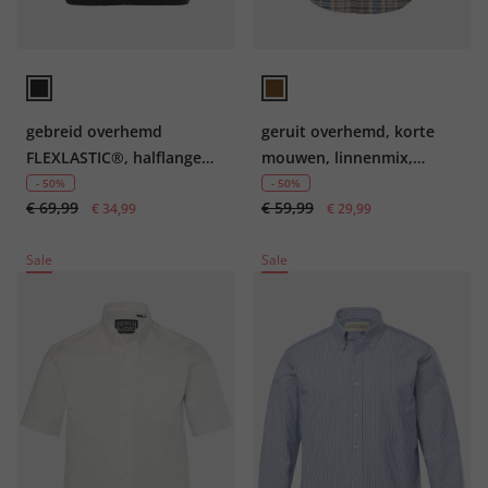
gebreid overhemd
geruit overhemd, korte
FLEXLASTIC®, halflange
mouwen, linnenmix,
mouwen, polokraag, tot
buttondown kraag,
- 50%
- 50%
€ 69,99
€ 59,99
7XL
€ 34,99
Modern Fit, tot 8XL
€ 29,99
Sale
Sale