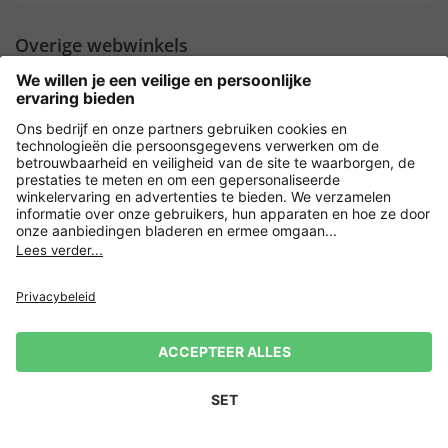
Overige webwinkels
Nederland
Payment and Delivery
Versleuteling met
Privacy
Verkoopvoorwaarden
Leveringsvoorwaarden
Herroepingsrecht
Impressum