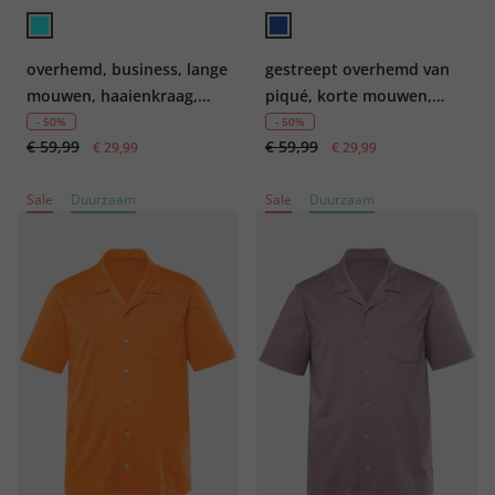
overhemd, business, lange
gestreept overhemd van
mouwen, haaienkraag,
piqué, korte mouwen,
Modern-Fit, tot 8XL
Boxy Fit, tot 8XL
- 50%
- 50%
€ 59,99
€ 59,99
€ 29,99
€ 29,99
Sale
Duurzaam
Sale
Duurzaam