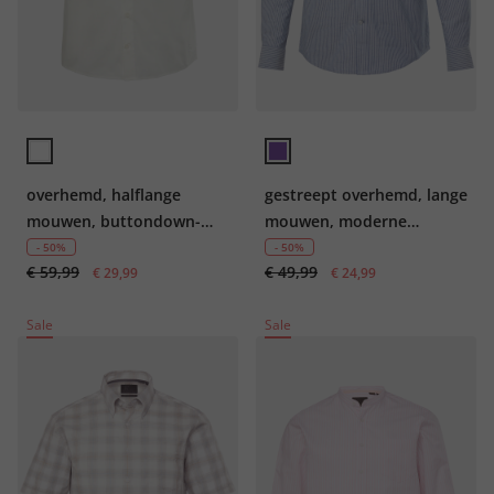
overhemd, halflange
gestreept overhemd, lange
mouwen, buttondown-
mouwen, moderne
kraag, boxy fit, tot 8XL
pasvorm
- 50%
- 50%
€ 59,99
€ 49,99
€ 29,99
€ 24,99
Sale
Sale