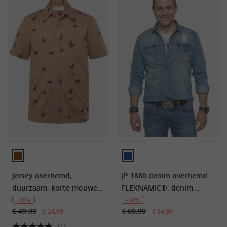
jersey overhemd,
JP 1880 denim overhemd
duurzaam, korte mouwen,
FLEXNAMIC®, denim,
Modern Basic Fit, GOTS-
lange mouwen, kentkraag,
- 50%
- 50%
€ 49,99
€ 69,99
gecertificeerd biologisch
€ 24,99
Modern Fit
€ 34,99
katoen, tot 7XL
(1)