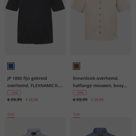
JP 1880 fijn gebreid
linnenlook-overhemd,
overhemd, FLEXNAMIC®,
halflange mouwen, boxy
business, halflange
oversized fit, tot 8XL
- 50%
- 50%
€ 59,99
€ 59,99
mouwen, Kent-kraag,
€ 29,99
€ 29,99
moderne pasvorm, easy
Sale
Sale
care, tot 7XL