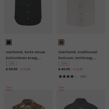
overhemd, korte mouw,
Overhemd, traditioneel
buttondown-kraag,
kostuum, kentkraag,
modern fit, tot 8XL
Modern-Fit
- 50%
- 50%
€ 59,99
€ 49,99
€ 29,99
€ 24,99
(46)
Sale
Sale