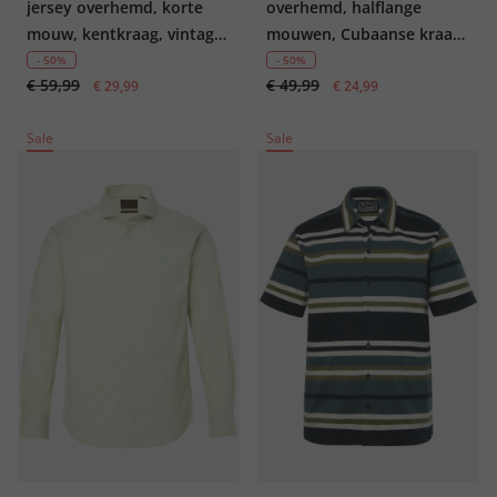
jersey overhemd, korte
overhemd, halflange
mouw, kentkraag, vintage
mouwen, Cubaanse kraag,
look, modern fit, tot 8XL
leo-camouflage, Boxy Fit,
- 50%
- 50%
€ 59,99
€ 49,99
€ 29,99
tot 8XL
€ 24,99
Sale
Sale