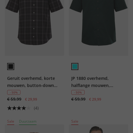
Geruit overhemd, korte
JP 1880 overhemd,
mouwen, button-down
halflange mouwen,
kraag, modern fit
bloemenprint, Cubaanse
- 50%
- 50%
€ 59,99
€ 59,99
€ 29,99
kraag, Cubaanse fit, tot
€ 29,99
8XL
(4)
Sale
Duurzaam
Sale