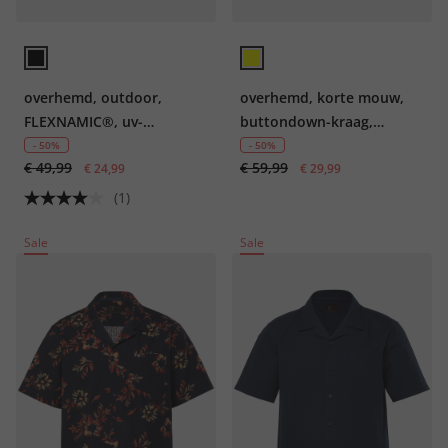
overhemd, outdoor,
overhemd, korte mouw,
FLEXNAMIC®, uv-
buttondown-kraag,
bescherming, lange
modern fit, tot 8XL
- 50%
- 50%
€ 49,99
€ 59,99
mouwen, buttondown-
€ 24,99
€ 29,99
kraag, Modern Fit, tot 7XL
(1)
Sale
Sale