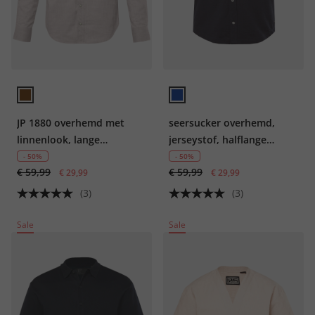
JP 1880 overhemd met
seersucker overhemd,
linnenlook, lange
jerseystof, halflange
mouwen, kentkraag,
mouwen, buttondown-
- 50%
- 50%
€ 59,99
€ 59,99
Modern Fit, tot 8XL
€ 29,99
kraag, modern fit, tot 8XL
€ 29,99
(3)
(3)
Sale
Sale