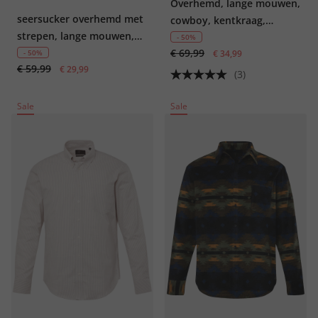
Overhemd, lange mouwen,
seersucker overhemd met
cowboy, kentkraag,
strepen, lange mouwen,
Modern Fit, tot 8XL
- 50%
buttondown kraag,
€ 69,99
- 50%
€ 34,99
€ 59,99
Modern Fit, tot 8XL
€ 29,99
(3)
Sale
Sale