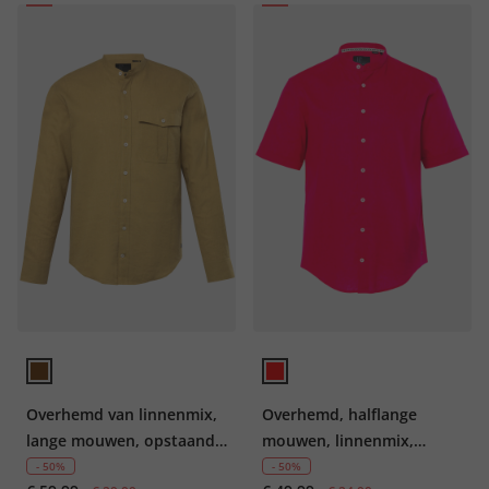
Overhemd van linnenmix,
Overhemd, halflange
lange mouwen, opstaande
mouwen, linnenmix,
kraag, moderne pasvorm,
opstaande kraag, modern
- 50%
- 50%