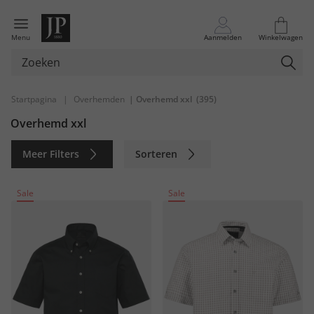
Menu
Aanmelden
Winkelwagen
Startpagina
|
Overhemden
| Overhemd xxl
(395)
Overhemd xxl
Meer Filters
Sorteren
Duurzaam
Sale
Sale