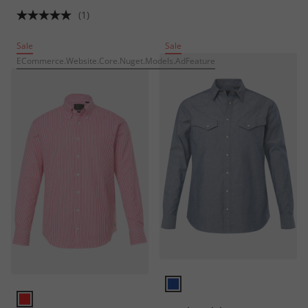
Modern Fit, tot 8XL
(1)
Sale
Sale
ECommerce.Website.Core.Nuget.Models.AdFeature