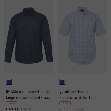
JP 1880 denim overhemd,
geruit overhemd,
lange mouwen, kentkraag,
klederdracht, korte
Modern Fit, tot 8XL
mouwen, kleine
- 50%
- 50%
€ 69,99
€ 59,99
€ 34,99
buttondown-kraag,
€ 29,99