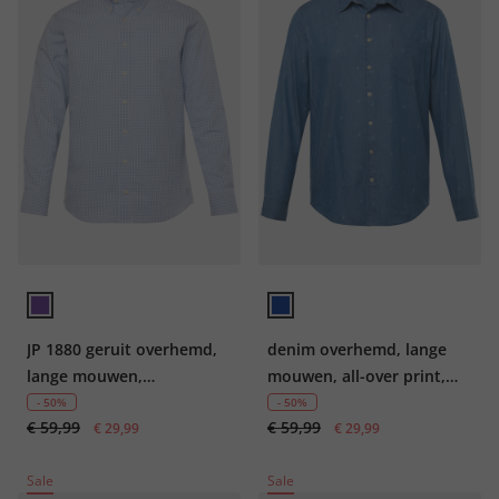
JP 1880 geruit overhemd,
denim overhemd, lange
lange mouwen,
mouwen, all-over print,
seersucker, buttondown-
Modern Fit, kentkraag, tot
- 50%
- 50%
€ 59,99
€ 59,99
kraag, moderne pasvorm,
€ 29,99
8XL
€ 29,99
tot 8XL
Sale
Sale