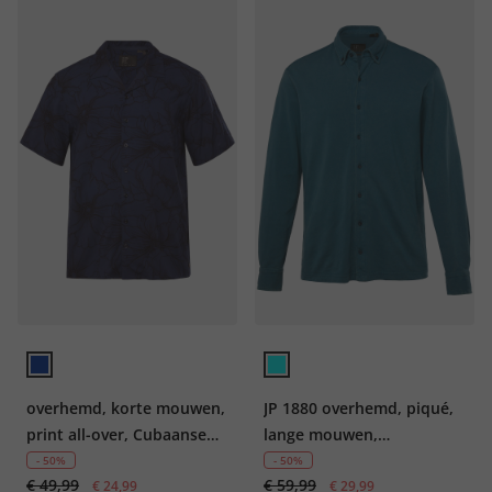
overhemd, korte mouwen,
JP 1880 overhemd, piqué,
print all-over, Cubaanse
lange mouwen,
kraag, tot 8XL
buttondown-kraag,
- 50%
- 50%
€ 49,99
€ 59,99
€ 24,99
vintage look, Modern Fit,
€ 29,99