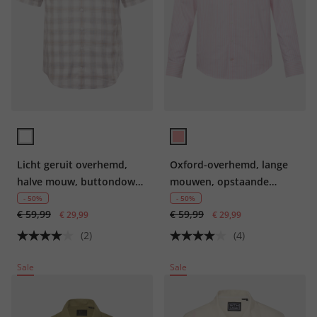
Licht geruit overhemd,
Oxford-overhemd, lange
halve mouw, buttondown-
mouwen, opstaande
kraag, moderne pasvorm,
kraag, moderne pasvorm,
- 50%
- 50%
€ 59,99
€ 59,99
tot 8XL
€ 29,99
tot 8XL
€ 29,99
(2)
(4)
Sale
Sale