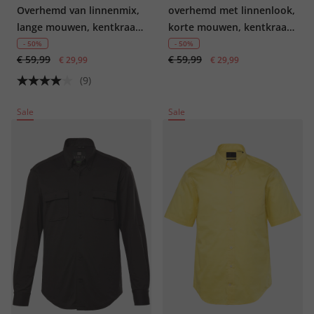
Overhemd van linnenmix,
overhemd met linnenlook,
lange mouwen, kentkraag,
korte mouwen, kentkraag,
moderne pasvorm
Modern Fit, tot 8XL
- 50%
- 50%
€ 59,99
€ 59,99
€ 29,99
€ 29,99
(9)
Sale
Sale