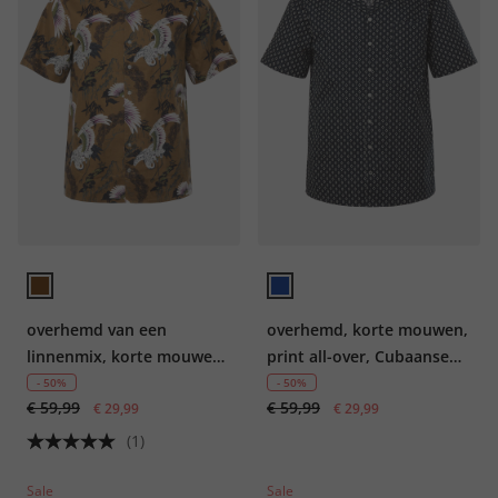
overhemd van een
overhemd, korte mouwen,
linnenmix, korte mouwen,
print all-over, Cubaanse
print all-over, Cubaanse
kraag, tot 8XL
- 50%
- 50%
€ 59,99
€ 59,99
kraag, tot 8XL
€ 29,99
€ 29,99
(1)
Sale
Sale