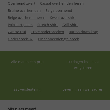
Overhemd zwart
Casual overhemden heren
Bruine overhemden
Beige overhemd
Beige overhemd heren
Sweat overshirt
Poloshirt paars
Stretch shirt
Grill shirt
Zwarte trui
Grote onderbroeken
Button down krag
Onderbroek 3xl
Binnenbeenlengte broek
Alle maten één prijs
100 dagen kosteloos
terugsturen
SSL versleuteling
Levering aan wensadres
Mis niets meer!