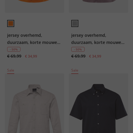
jersey overhemd,
jersey overhemd,
duurzaam, korte mouwen,
duurzaam, korte mouwen,
Cuba-Fit, GOTS-
Cuba-Fit, GOTS-
- 50%
- 50%
€ 69,99
€ 69,99
gecertificeerd biologisch
€ 34,99
gecertificeerd biologisch
€ 34,99
katoen, tot 7XL
katoen, tot 7XL
Sale
Sale