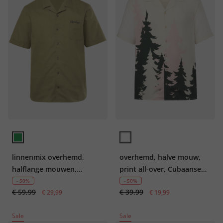
linnenmix overhemd,
overhemd, halve mouw,
halflange mouwen,
print all-over, Cubaanse
borduurwerk, Cubaanse
kraag, boxy Fit, tot 8XL
- 50%
- 50%
€ 59,99
€ 39,99
kraag, Cuba-pasvorm, tot
€ 29,99
€ 19,99
8XL
Sale
Sale