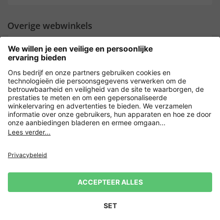
Overige webwinkels
Nederland
Payment and Delivery
Versleuteling met
Privacy
Verkoopvoorwaarden
Leveringsvoorwaarden
Herroepingsrecht
Impressum