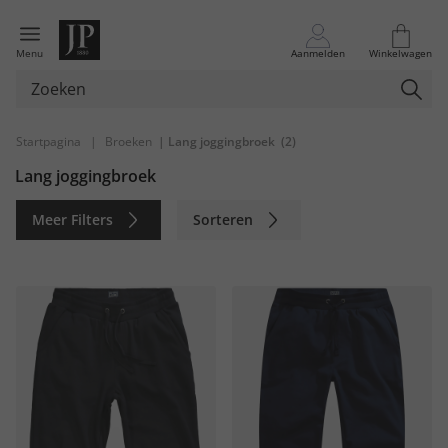
Menu
Aanmelden
Winkelwagen
Startpagina
|
Broeken
| Lang joggingbroek
(2)
Lang joggingbroek
Meer Filters
Sorteren
Duurzaam