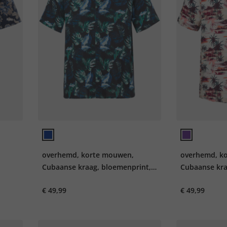
overhemd, korte mouwen,
overhemd, k
Cubaanse kraag, bloemenprint,
Cubaanse kraa
t, tot
Cubaanse fit, tot 8XL
Cubaanse fit,
€ 49,99
€ 49,99