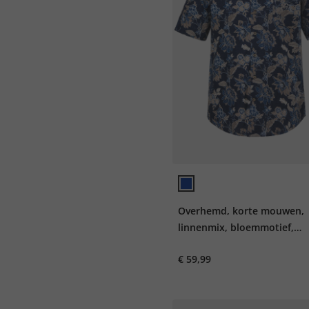
Overhemd, korte mouwen,
linnenmix, bloemmotief,
opstaande kraag, modern fi
€ 59,99
8XL