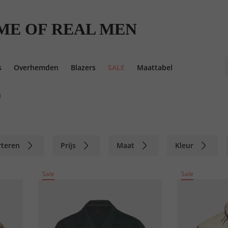
ME OF REAL MEN
s
Overhemden
Blazers
SALE
Maattabel
)
rteren
Prijs
Maat
Kleur
Sale
Sale