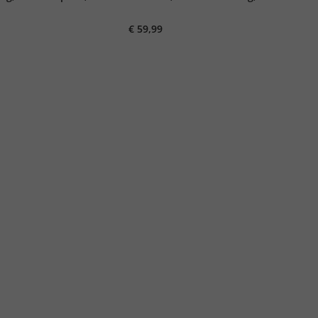
 tot 8XL
bloemenprint, Cuba-fit, tot 8XL
€ 59,99