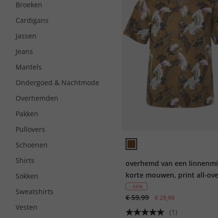
Broeken
Cardigans
Jassen
Jeans
Mantels
Ondergoed & Nachtmode
Overhemden
Pakken
Pullovers
Schoenen
Shirts
overhemd van een linnenmi
korte mouwen, print all-ove
Sokken
Cubaanse kraag, tot 8XL
- 50%
Sweatshirts
€ 59,99
€ 29,99
Vesten
(1)