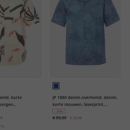
hemd, korte
JP 1880 denim overhemd, denim,
borgen
korte mouwen, laserprint,
raag, Modern Fit,
Cubaanse kraag, Cuba-Fit, tot
- 50%
€ 59,99
99
8XL
€ 29,99
(1)