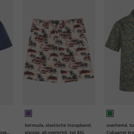
bermuda, elastische instapband,
overhemd, k
over
viscose, all-overprint, tot 8XL
Cubaanse kra