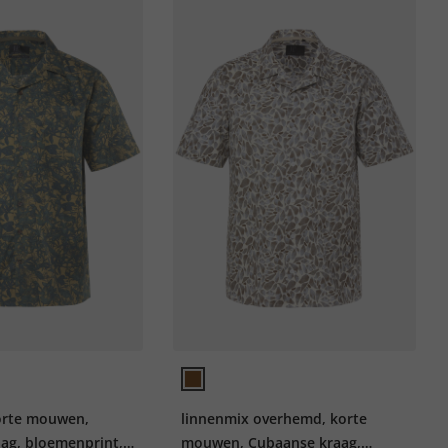
orte mouwen,
linnenmix overhemd, korte
ag, bloemenprint,
mouwen, Cubaanse kraag,