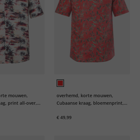
orte mouwen,
overhemd, korte mouwen,
g, print all-over,
Cubaanse kraag, bloemenprint,
 tot 8XL
Cubaanse fit, tot 8XL
€ 49,99