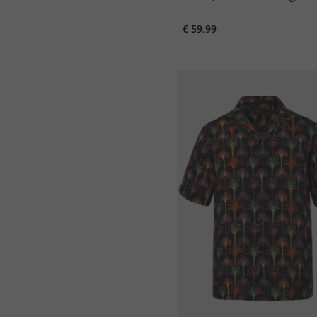
print, Cuba fit, tot 8XL
€ 59,99