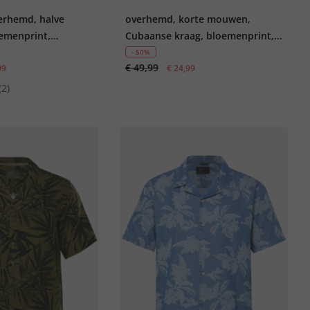
erhemd, halve
overhemd, korte mouwen,
emenprint,
Cubaanse kraag, bloemenprint,
ag, Cuba-pasvorm,
Cubaanse fit, tot 8XL
- 50%
€ 49,99
99
€ 24,99
(2)