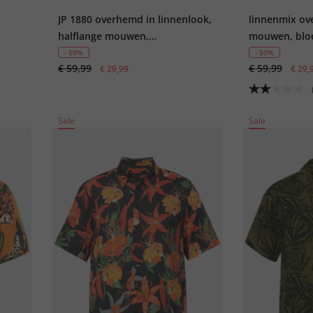
JP 1880 overhemd in linnenlook,
linnenmix ov
halflange mouwen,
mouwen, blo
Fit,
bloemenprint, Cubaanse kraag,
Cubaanse kra
- 50%
- 50%
€ 59,99
€ 59,99
Cubaanse fit, tot 8XL
€ 29,99
tot 8XL
€ 29,
Sale
Sale