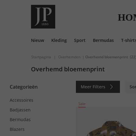
HO
Nieuw
Kleding
Sport
Bermudas
T-shirt
Startpagina
|
Overhemden
| Overhemd bloemenprint
(22
Overhemd bloemenprint
Categorieën
Meer Filters
So
Accessoires
Sale
Badjassen
Bermudas
Blazers