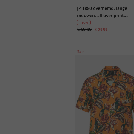
JP 1880 overhemd, lange
mouwen, all-over print,
buttondown-kraag, Modern 
- 50%
€ 59,99
tot 8XL
€ 29,99
Sale