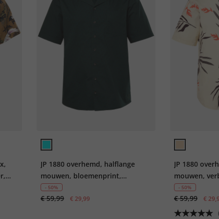
x,
JP 1880 overhemd, halflange
JP 1880 over
r,
mouwen, bloemenprint,
mouwen, ver
Cubaanse kraag, Cubaanse fit,
buttondown-k
- 50%
- 50%
€ 59,99
€ 59,99
tot 8XL
€ 29,99
tot 8XL
€ 29,