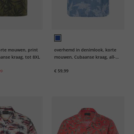
rte mouwen, print
overhemd in denimlook, korte
aanse kraag, tot 8XL
mouwen, Cubaanse kraag, all-
over bloemenprint, Cubaanse fit,
€ 59,99
99
tot 8XL