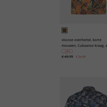
viscose overhemd, korte
mouwen, Cubaanse kraag, a
over print, Cuba-Fit, tot 8X
- 50%
€ 49,99
€ 24,99