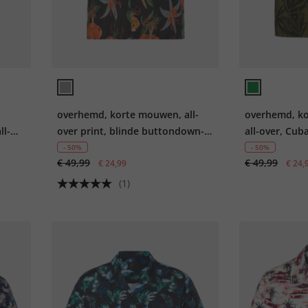
overhemd, korte mouwen, all-
overhemd, ko
ll-
over print, blinde buttondown-
all-over, Cub
L
kraag, tot 8XL
- 50%
- 50%
€ 49,99
€ 49,99
€ 24,99
€ 24,
(1)