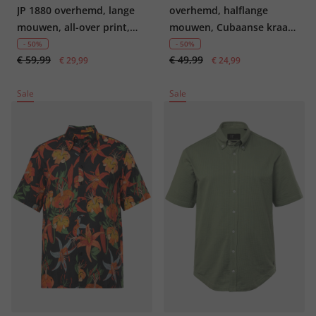
JP 1880 overhemd, lange
overhemd, halflange
mouwen, all-over print,
mouwen, Cubaanse kraag,
buttondown-kraag,
all-overprint, boxy fit, tot
- 50%
- 50%
€ 59,99
€ 49,99
Modern Fit, tot 8XL
€ 29,99
8XL
€ 24,99
Sale
Sale