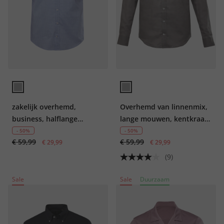
zakelijk overhemd,
Overhemd van linnenmix,
business, halflange
lange mouwen, kentkraag,
mouwen, minimalistische
moderne pasvorm
- 50%
- 50%
€ 59,99
€ 59,99
print, Modern Fit,
€ 29,99
€ 29,99
kentkraag, tot 8XL
(9)
Sale
Sale
Duurzaam