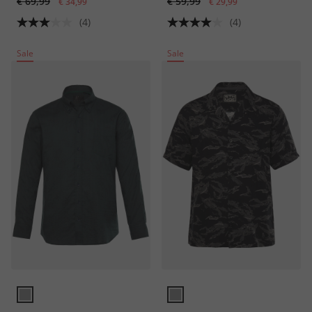
€ 69,99
€ 59,99
katoen
€ 34,99
8 XL
€ 29,99
(4)
(4)
Sale
Sale