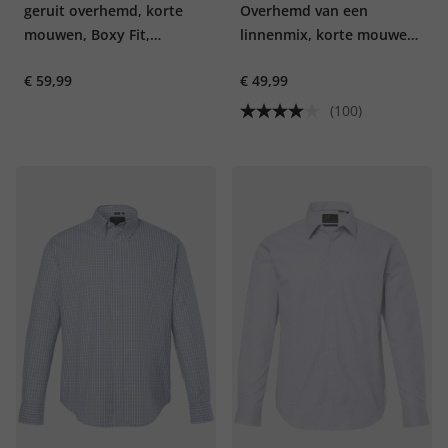
geruit overhemd, korte
Overhemd van een
mouwen, Boxy Fit,
linnenmix, korte mouwen,
kentkraag, tot 8XL
button-down kraag,
€ 59,99
€ 49,99
modern fit
(100)