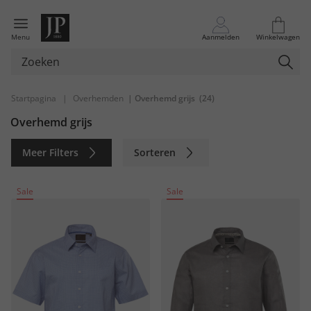
Menu
Aanmelden
Winkelwagen
Startpagina
|
Overhemden
| Overhemd grijs
(24)
Overhemd grijs
Meer Filters
Sorteren
Duurzaam
Sale
Sale