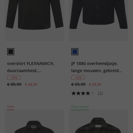
overshirt FLEXNAMIC®,
JP 1880 overhemdjasje,
duurzaamheid,
lange mouwen, gebreid
gerecyclede materialen,
fleece, kentkraag, tot 8XL
- 50%
- 50%
€ 89,99
€ 59,99
tot 7XL
€ 44,99
€ 29,99
(2)
Sale
Duurzaam