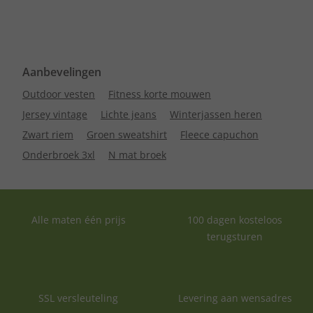
Aanbevelingen
Outdoor vesten
Fitness korte mouwen
Jersey vintage
Lichte jeans
Winterjassen heren
Zwart riem
Groen sweatshirt
Fleece capuchon
Onderbroek 3xl
N mat broek
Alle maten één prijs
100 dagen kosteloos
terugsturen
SSL versleuteling
Levering aan wensadres