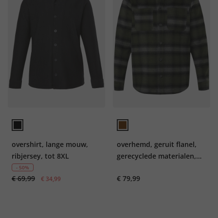
overshirt, lange mouw,
overhemd, geruit flanel,
ribjersey, tot 8XL
gerecyclede materialen,
tot 7XL
- 50%
€ 69,99
€ 79,99
€ 34,99