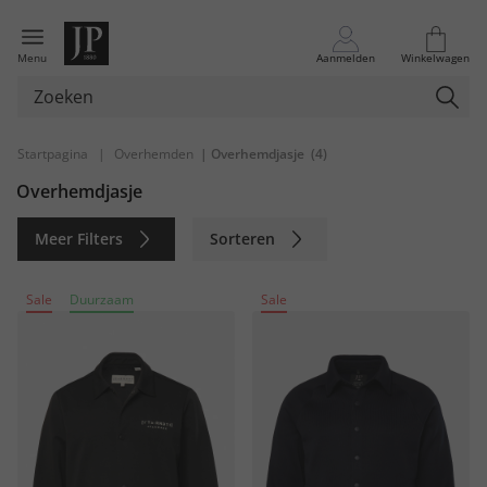
Menu
Aanmelden
Winkelwagen
Startpagina
|
Overhemden
| Overhemdjasje
(4)
Overhemdjasje
Meer Filters
Sorteren
Duurzaam
Sale
Duurzaam
Sale