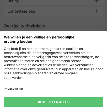
Bedrijf
Contacteer ons
Overige webwinkels
Nederland
Payment and Delivery
Versleuteling met
Privacy
Verkoopvoorwaarden
Leveringsvoorwaarden
Herroepingsrecht
Impressum