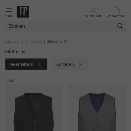
Menu
Aanmelden
Winkelwagen
Startpagina
|
Vesten
| Gilet grijs
(3)
Gilet grijs
Meer Filters
Sorteren
Duurzaam
Sale