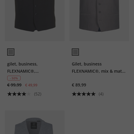
gilet, business,
Gilet, business
FLEXNAMIC®,
FLEXNAMIC®, mix & match
combineersysteem Zeus,
Keos, tot maat 72
- 50%
€ 99,99
€ 89,99
t/m mt. 72/236
€ 49,99
(52)
(4)