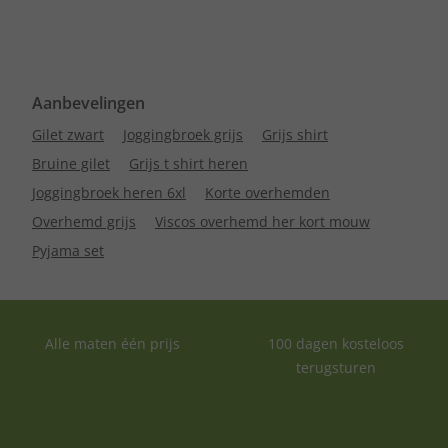
Aanbevelingen
Gilet zwart
Joggingbroek grijs
Grijs shirt
Bruine gilet
Grijs t shirt heren
Joggingbroek heren 6xl
Korte overhemden
Overhemd grijs
Viscos overhemd her kort mouw
Pyjama set
Alle maten één prijs
100 dagen kosteloos
terugsturen