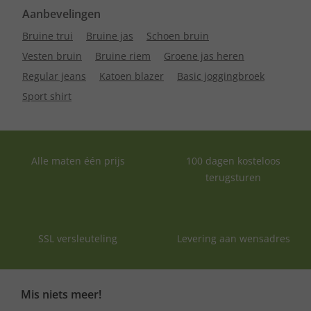
Aanbevelingen
Bruine trui
Bruine jas
Schoen bruin
Vesten bruin
Bruine riem
Groene jas heren
Regular jeans
Katoen blazer
Basic joggingbroek
Sport shirt
Alle maten één prijs
100 dagen kosteloos
terugsturen
SSL versleuteling
Levering aan wensadres
Mis niets meer!