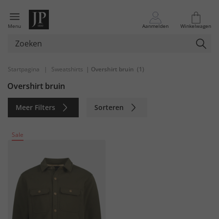
Menu
Aanmelden
Winkelwagen
Startpagina
|
Sweatshirts
| Overshirt bruin
(1)
Overshirt bruin
Meer Filters
Sorteren
Duurzaam
Sale