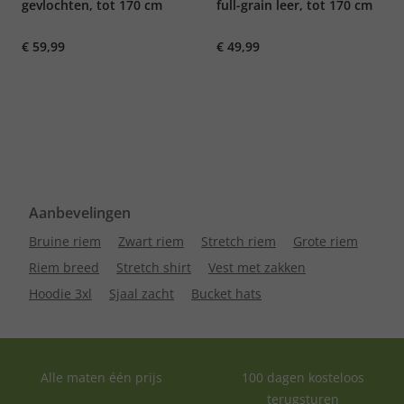
gevlochten, tot 170 cm
full-grain leer, tot 170 cm
€ 59,99
€ 49,99
Aanbevelingen
Bruine riem
Zwart riem
Stretch riem
Grote riem
Riem breed
Stretch shirt
Vest met zakken
Hoodie 3xl
Sjaal zacht
Bucket hats
Alle maten één prijs
100 dagen kosteloos
terugsturen