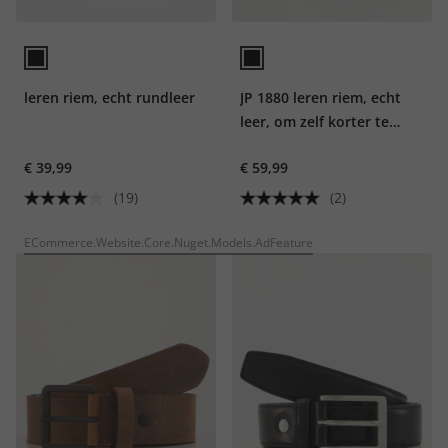
leren riem, echt rundleer
JP 1880 leren riem, echt
leer, om zelf korter te
maken, tot 170 cm
€ 39,99
€ 59,99
(19)
(2)
ECommerce.Website.Core.Nuget.Models.AdFeature