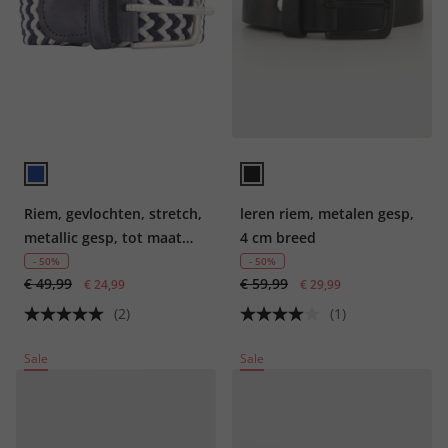
Riem, gevlochten, stretch,
leren riem, metalen gesp,
metallic gesp, tot maat
4 cm breed
170
- 50%
- 50%
€ 49,99
€ 59,99
€ 24,99
€ 29,99
(2)
(1)
Sale
Sale