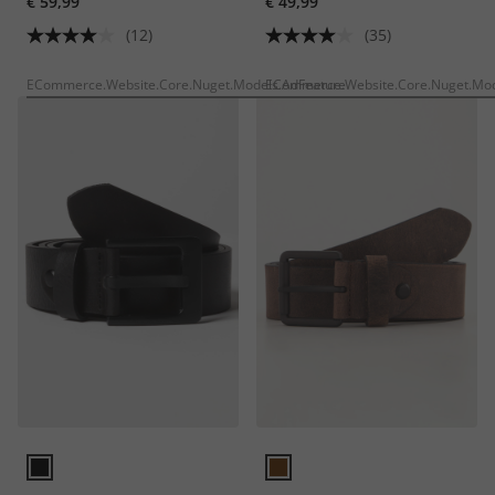
€ 59,99
€ 49,99
(12)
(35)
ECommerce.Website.Core.Nuget.Models.AdFeature
ECommerce.Website.Core.Nuget.Mod