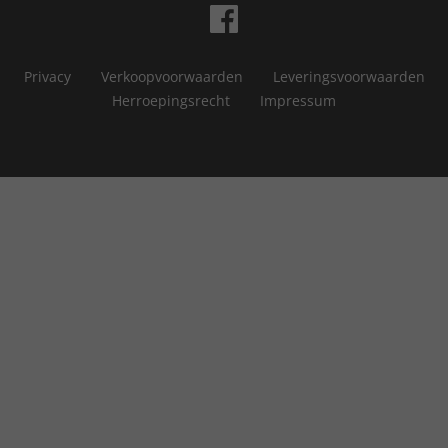
Privacy
Verkoopvoorwaarden
Leveringsvoorwaarden
Herroepingsrecht
Impressum