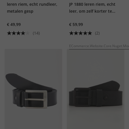
leren riem, echt rundleer,
JP 1880 leren riem, echt
metalen gesp
leer, om zelf korter te
maken, tot 170 cm
€ 49,99
€ 59,99
(14)
(2)
ECommerce.Website.Core.Nuget.Mod