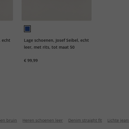
, echt
Lage schoenen, Josef Seibel, echt
leer, met rits, tot maat 50
€ 99,99
en bruin
Heren schoenen leer
Denim straight fit
Lichte jean