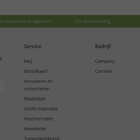
en kosteloos terugsturen
SSL versleuteling
Service
Bedrijf
nk
FAQ
Company
Bestelkaart
Carrière
Annuleren en
retourneren
Maattabel
Outfit-inspiratie
Vouchercodes
Newsletter
Toegankelijkheid