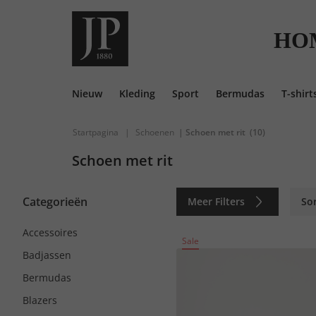
HO
Nieuw
Kleding
Sport
Bermudas
T-shirt
Startpagina
|
Schoenen
| Schoen met rit
(10)
Schoen met rit
Categorieën
Meer Filters
So
Accessoires
Sale
Badjassen
Bermudas
Blazers