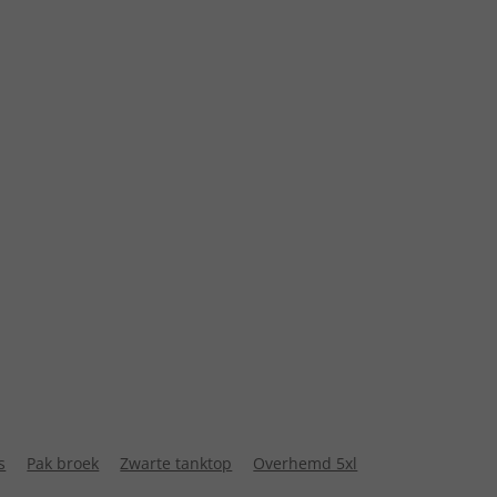
s
Pak broek
Zwarte tanktop
Overhemd 5xl