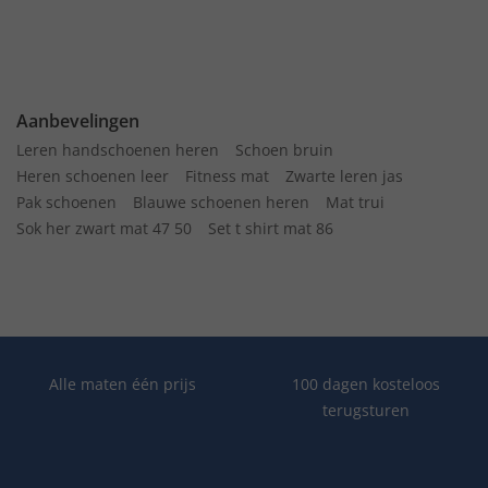
Aanbevelingen
Leren handschoenen heren
Schoen bruin
Heren schoenen leer
Fitness mat
Zwarte leren jas
Pak schoenen
Blauwe schoenen heren
Mat trui
Sok her zwart mat 47 50
Set t shirt mat 86
Alle maten één prijs
100 dagen kosteloos
terugsturen