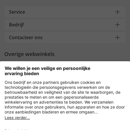
Service
Bedrijf
Contacteer ons
Overige webwinkels
Nederland
Payment and Delivery
Versleuteling met