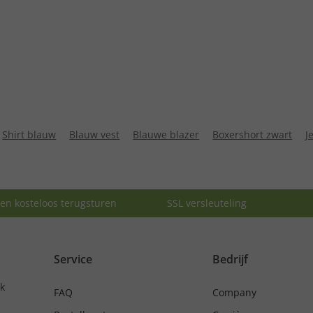
Shirt blauw
Blauw vest
Blauwe blazer
Boxershort zwart
J
en kosteloos terugsturen
SSL versleuteling
Service
Bedrijf
nk
FAQ
Company