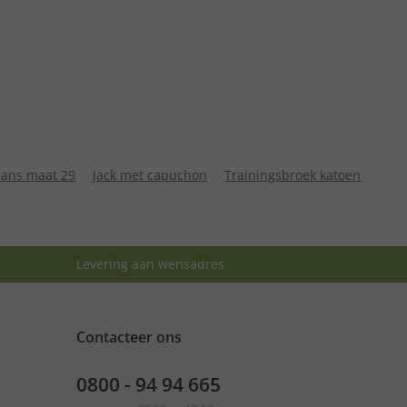
eans maat 29
Jack met capuchon
Trainingsbroek katoen
Levering aan wensadres
Contacteer ons
0800 - 94 94 665