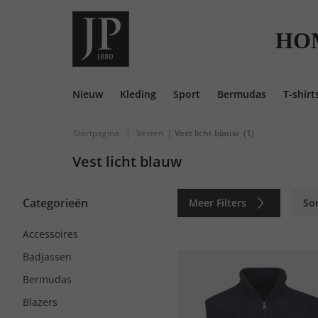
HO
Nieuw
Kleding
Sport
Bermudas
T-shirt
Startpagina
|
Vesten
| Vest licht blauw
(1)
Vest licht blauw
Categorieën
Meer Filters
So
Accessoires
Badjassen
Bermudas
Blazers