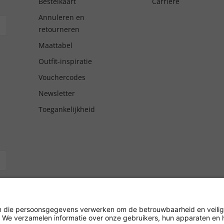
Bestelkaart
Carrière
Annuleren en
retourneren
Maattabel
Outfit-inspiratie
Vouchercodes
Newsletter
Toegankelijkheid
giro/
rijving