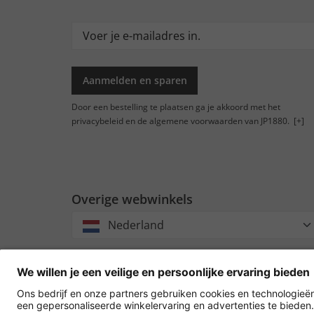
Aanmelden en sparen
Door een bestelling te plaatsen ga je akkoord met het
privacybeleid en de algemene voorwaarden van JP1880.
[+]
Overige webwinkels
Nederland
Accept
oversch