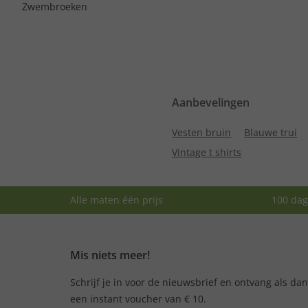
Zwembroeken
Aanbevelingen
Vesten bruin
Blauwe trui
Vintage t shirts
Alle maten één prijs
100 dag
Mis niets meer!
Schrijf je in voor de nieuwsbrief en ontvang als da
een instant voucher van € 10.