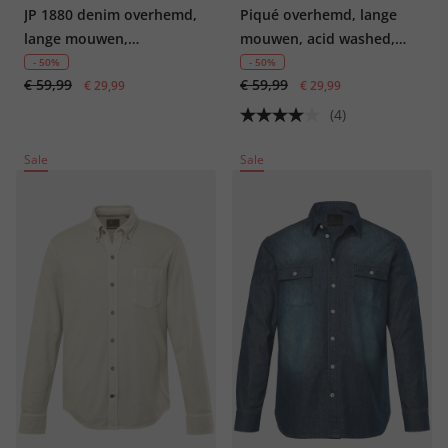
JP 1880 denim overhemd,
Piqué overhemd, lange
lange mouwen,
mouwen, acid washed,
buttondown-kraag,
kentkraag, modern fit, tot
- 50%
- 50%
€ 59,99
€ 59,99
vintage look, Modern Fit,
€ 29,99
8 XL
€ 29,99
tot 8XL
(4)
Sale
Sale