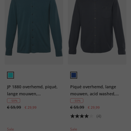
JP 1880 overhemd, piqué,
Piqué overhemd, lange
lange mouwen,
mouwen, acid washed,
buttondown-kraag,
kentkraag, modern fit, tot
- 50%
- 50%
€ 59,99
€ 59,99
vintage look, Modern Fit,
€ 29,99
8 XL
€ 29,99
tot 8XL
(4)
Sale
Sale