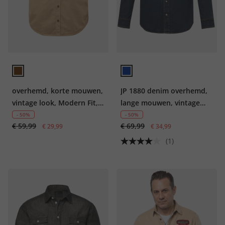
overhemd, korte mouwen,
JP 1880 denim overhemd,
vintage look, Modern Fit,
lange mouwen, vintage
kentkraag, tot 8XL
look, kentkraag, Modern
- 50%
- 50%
€ 59,99
€ 69,99
€ 29,99
Fit, tot 8XL
€ 34,99
(1)