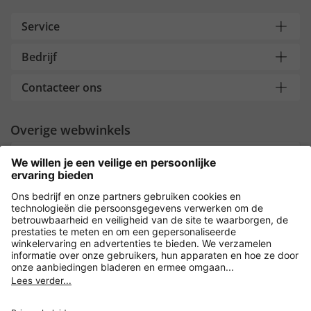
Service
Bedrijf
Contacteer ons
Overige webwinkels
Nederland
Payment and Delivery
Versleuteling met