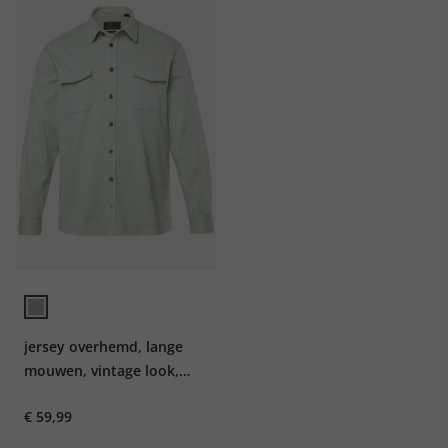
jersey overhemd, lange
mouwen, vintage look,
kentkraag, Modern Fit, tot
€ 59,99
8XL