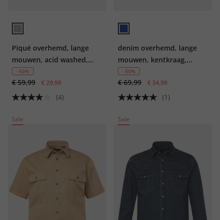
Piqué overhemd, lange
denim overhemd, lange
mouwen, acid washed,
mouwen, kentkraag,
kentkraag, modern fit, tot
vintage look, Modern-Fit,
- 50%
- 50%
€ 59,99
€ 69,99
8 XL
€ 29,99
tot 8XL
€ 34,99
(4)
(1)
Sale
Sale