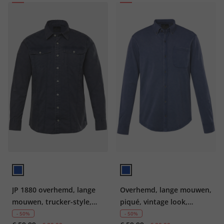
JP 1880 overhemd, lange
Overhemd, lange mouwen,
mouwen, trucker-style,
piqué, vintage look,
vintage look, kentkraag,
buttondown-kraag,
- 50%
- 50%