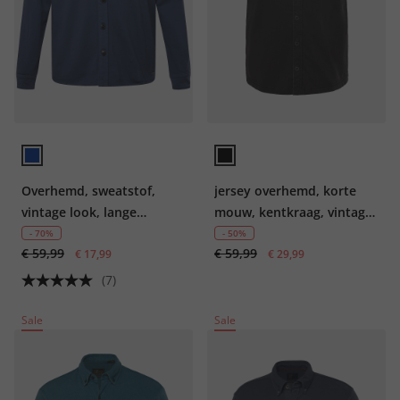
Overhemd, sweatstof,
jersey overhemd, korte
vintage look, lange
mouw, kentkraag, vintage
mouwen, kentkraag, tot
look, modern fit, tot 8XL
- 70%
- 50%
€ 59,99
€ 59,99
8XL
€ 17,99
€ 29,99
(7)
Sale
Sale