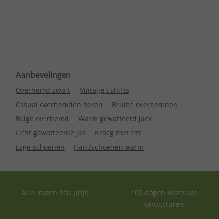
Aanbevelingen
Overhemd zwart
Vintage t shirts
Casual overhemden heren
Bruine overhemden
Beige overhemd
Warm gewatteerd jack
Licht gewatteerde jas
Kraag met rits
Lage schoenen
Handschoenen warm
Alle maten één prijs
100 dagen kosteloos
terugsturen