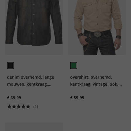
denim overhemd, lange
overshirt, overhemd,
mouwen, kentkraag,
kentkraag, vintage look,
vintage look, Modern-Fit,
badges, tot 7XL
€ 69,99
€ 59,99
tot 8XL
(1)