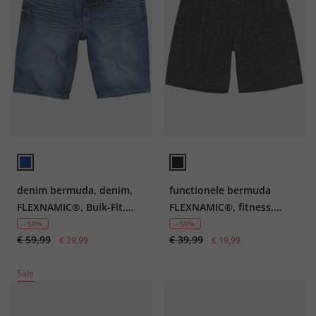
denim bermuda, denim,
functionele bermuda
FLEXNAMIC®, Buik-Fit,
FLEXNAMIC®, fitness,
gerecyclede polyester
Relaxed Fit, QuickDry, tot
- 50%
- 50%
€ 59,99
€ 39,99
€ 29,99
7XL
€ 19,99
Sale