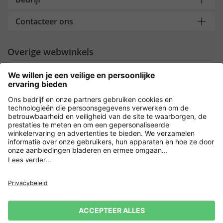
Contacteer ons
Overige webwinkels
Nederland
Payment and Delivery
Versleuteling met
Privacy
Verkoopvoorwaarden
Leveringsvoorwaarden
Herroepingsrecht
Impressum