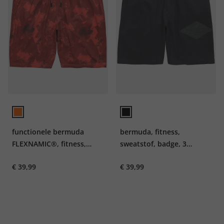
functionele bermuda
bermuda, fitness,
FLEXNAMIC®, fitness,
sweatstof, badge, 3
QuickDry, all-over print,
zakken, tot 7XL
€ 39,99
€ 39,99
tot 7XL