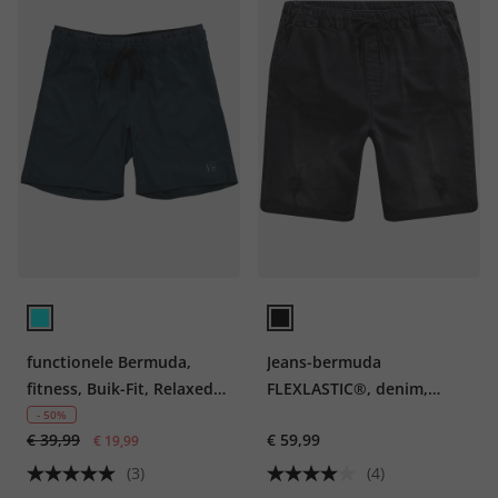
functionele Bermuda,
Jeans-bermuda
fitness, Buik-Fit, Relaxed
FLEXLASTIC®, denim,
Fit, tot 7XL
destroyed, tot 8 XL
- 50%
€ 39,99
€ 59,99
€ 19,99
(3)
(4)