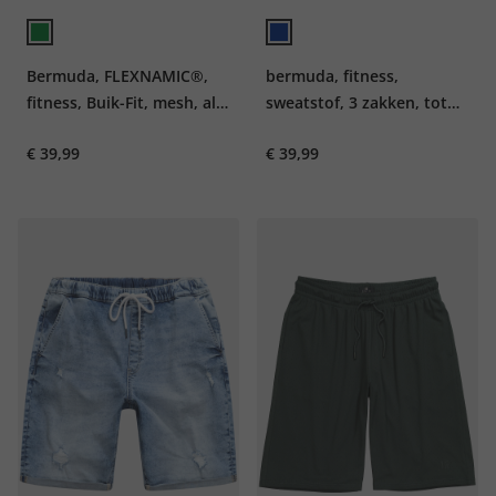
Bermuda, FLEXNAMIC®,
bermuda, fitness,
fitness, Buik-Fit, mesh, all-
sweatstof, 3 zakken, tot
over print, tot 7XL
7XL
€ 39,99
€ 39,99