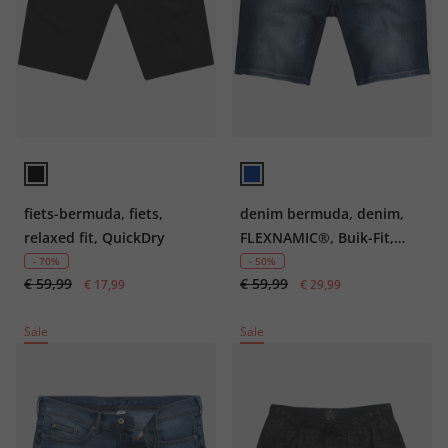
fiets-bermuda, fiets,
denim bermuda, denim,
relaxed fit, QuickDry
FLEXNAMIC®, Buik-Fit,
gerecyclede polyester
- 70%
- 50%
€ 59,99
€ 59,99
€ 17,99
€ 29,99
Sale
Sale