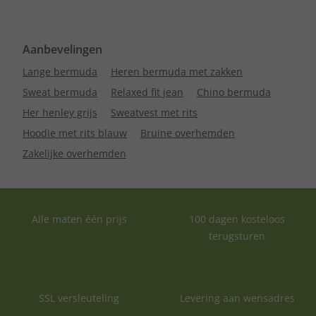
Aanbevelingen
Lange bermuda
Heren bermuda met zakken
Sweat bermuda
Relaxed fit jean
Chino bermuda
Her henley grijs
Sweatvest met rits
Hoodie met rits blauw
Bruine overhemden
Zakelijke overhemden
Alle maten één prijs
100 dagen kosteloos
terugsturen
SSL versleuteling
Levering aan wensadres