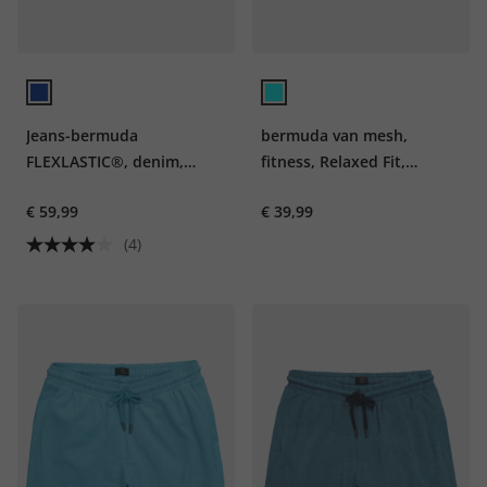
Jeans-bermuda
bermuda van mesh,
FLEXLASTIC®, denim,
fitness, Relaxed Fit,
destroyed, tot 8 XL
QuickDry, tot 7XL
€ 59,99
€ 39,99
(4)