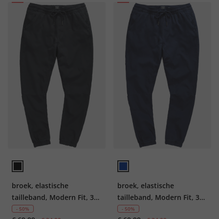
broek, elastische
broek, elastische
tailleband, Modern Fit, 3
tailleband, Modern Fit, 3
zakken, tot 8 XL
zakken, tot 8 XL
- 50%
- 50%