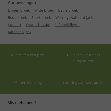
Aanbevelingen
Linnen broek
Witte broek
Beige broek
Rode broek
Sport broek
Warm gewatteerd jack
Jay shirt
Oranj shirt 4xl
Softshell fleece
Katoenen jack
Alle maten één prijs
100 dagen kosteloos
terugsturen
SSL versleuteling
Levering aan wensadres
Mis niets meer!