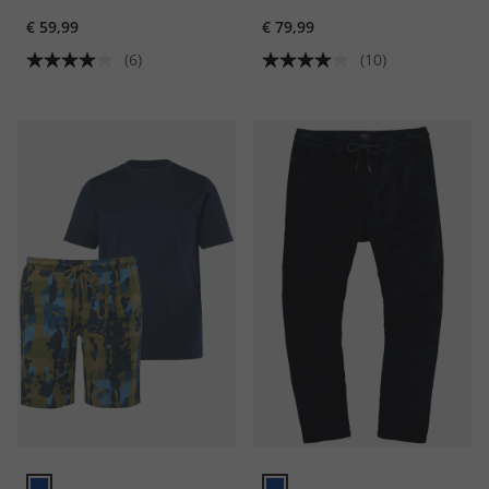
elastische tailleband,
zakken, tot 8 XL
€ 59,99
€ 79,99
Basic-Fit
(6)
(10)