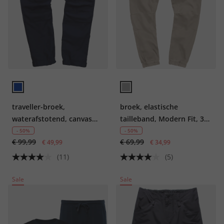
traveller-broek,
broek, elastische
waterafstotend, canvas
tailleband, Modern Fit, 3
inzetstukken, tot maat 70
zakken, tot 8 XL
- 50%
- 50%
€ 99,99
€ 69,99
€ 49,99
€ 34,99
(11)
(5)
Sale
Sale