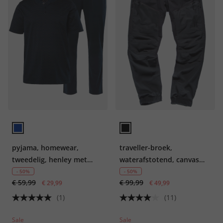
pyjama, homewear,
traveller-broek,
tweedelig, henley met
waterafstotend, canvas
minimalistische print,
inzetstukken, tot maat 70
- 50%
- 50%
€ 59,99
€ 99,99
lange broek, tot 8XL
€ 29,99
€ 49,99
(1)
(11)
Sale
Sale