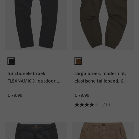
functionele broek
cargo broek, modern fit,
FLEXNAMIC®, outdoor,
elastische tailleband, 6
veel zakken, tot 72
zakken, tot 8 XL
€ 79,99
€ 79,99
(10)