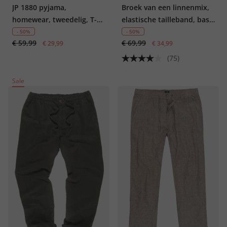
JP 1880 pyjama,
Broek van een linnenmix,
homewear, tweedelig, T-
elastische tailleband, basic
shirt met all-over print,
fit
- 50%
- 50%
€ 59,99
€ 69,99
lange broek, tot 8XL
€ 29,99
€ 34,99
(75)
Sale