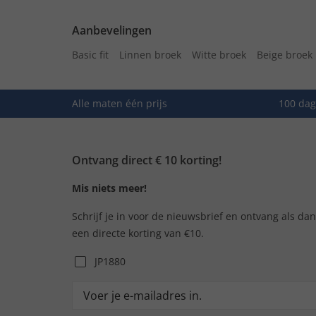
Aanbevelingen
Basic fit
Linnen broek
Witte broek
Beige broek
Alle maten één prijs
100 dag
Ontvang direct € 10 korting!
Mis niets meer!
Schrijf je in voor de nieuwsbrief en ontvang als da
een directe korting van €10.
JP1880