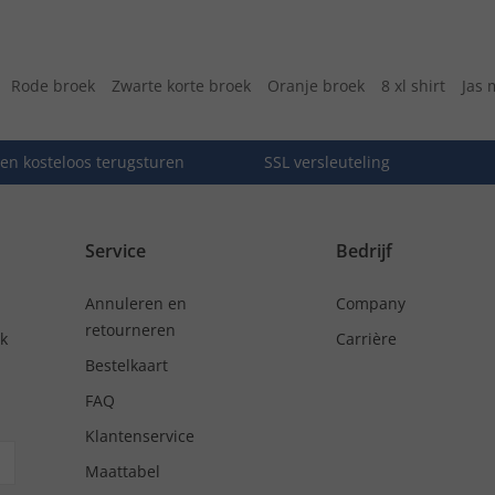
Rode broek
Zwarte korte broek
Oranje broek
8 xl shirt
Jas 
en kosteloos terugsturen
SSL versleuteling
Service
Bedrijf
Annuleren en
Company
retourneren
nk
Carrière
Bestelkaart
FAQ
Klantenservice
Maattabel