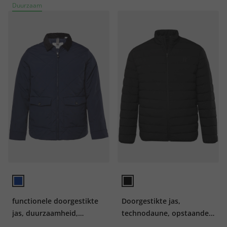
Duurzaam
functionele doorgestikte
Doorgestikte jas,
jas, duurzaamheid,
technodaune, opstaande
blouson, met gerecyclede
kraag, tot 8XL