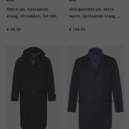
fleece jas, opstaande
doorgestikte jas, extra
kraag, ritszakken, tot 8XL
warm, opstaande kraag,
tunnelkoord in de zoom,
€ 59,99
€ 139,99
tot 8XL