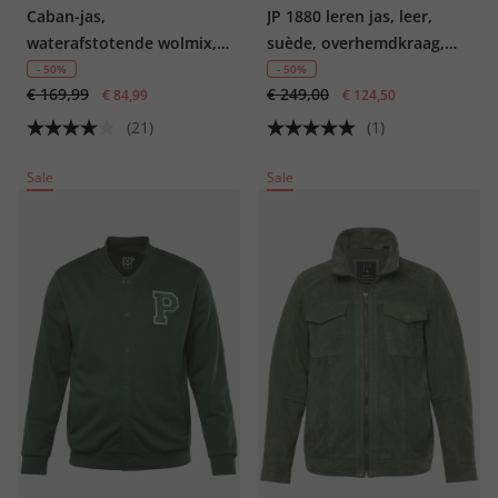
Caban-jas,
JP 1880 leren jas, leer,
waterafstotende wolmix,
suède, overhemdkraag,
knoopsluiting, tot 8XL
tot 7XL
- 50%
- 50%
€ 169,99
€ 249,00
€ 84,99
€ 124,50
(21)
(1)
Sale
Sale