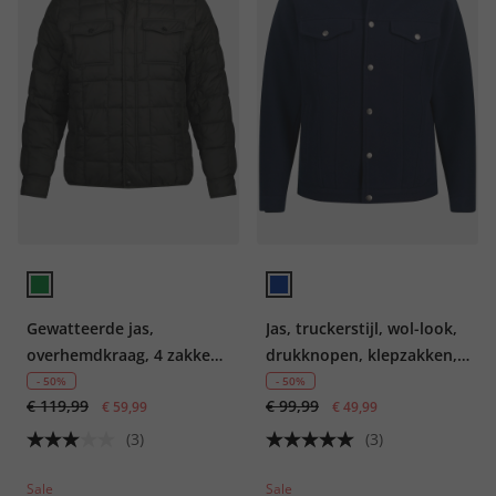
Gewatteerde jas,
Jas, truckerstijl, wol-look,
overhemdkraag, 4 zakken,
drukknopen, klepzakken,
Tall
tot maat 8XL
- 50%
- 50%
€ 119,99
€ 99,99
€ 59,99
€ 49,99
(3)
(3)
Sale
Sale