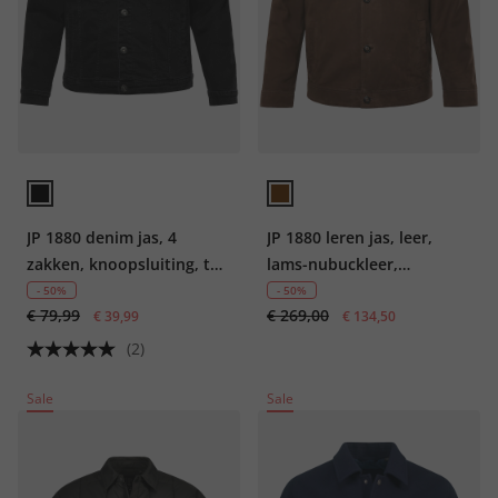
JP 1880 denim jas, 4
JP 1880 leren jas, leer,
zakken, knoopsluiting, tot
lams-nubuckleer,
8XL
overhemdkraag, tot 7XL
- 50%
- 50%
€ 79,99
€ 269,00
€ 39,99
€ 134,50
(2)
Sale
Sale