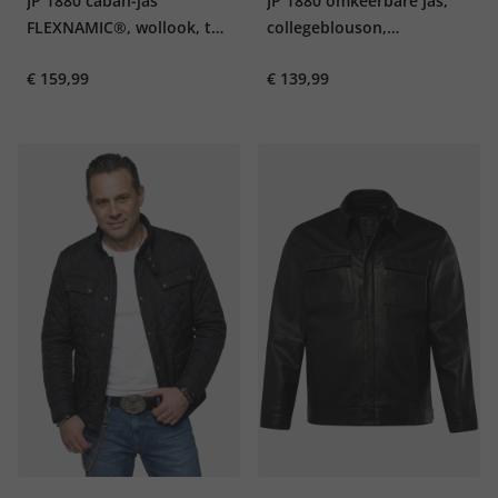
JP 1880 caban-jas
JP 1880 omkeerbare jas,
FLEXNAMIC®, wollook, tot
collegeblouson,
8XL
collegekraag, tot 8XL
€ 159,99
€ 139,99