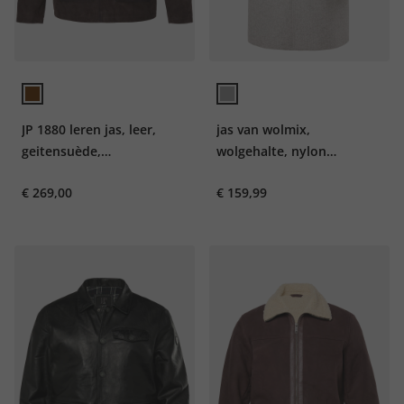
JP 1880 leren jas, leer,
jas van wolmix,
geitensuède,
wolgehalte, nylon
overhemdkraag, tot 7XL
inzetstuk, reverskraag, tot
€ 269,00
€ 159,99
7XL