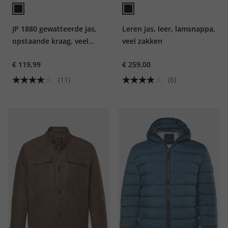
JP 1880 gewatteerde jas,
Leren jas, leer, lamsnappa,
opstaande kraag, veel
veel zakken
zakken, tot 8XL
€ 119,99
€ 259,00
(11)
(6)