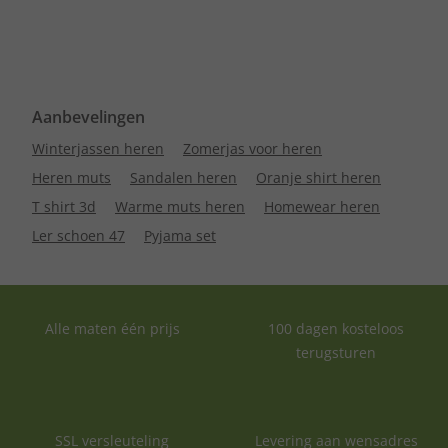
Aanbevelingen
Winterjassen heren
Zomerjas voor heren
Heren muts
Sandalen heren
Oranje shirt heren
T shirt 3d
Warme muts heren
Homewear heren
Ler schoen 47
Pyjama set
Alle maten één prijs
100 dagen kosteloos
terugsturen
SSL versleuteling
Levering aan wensadres