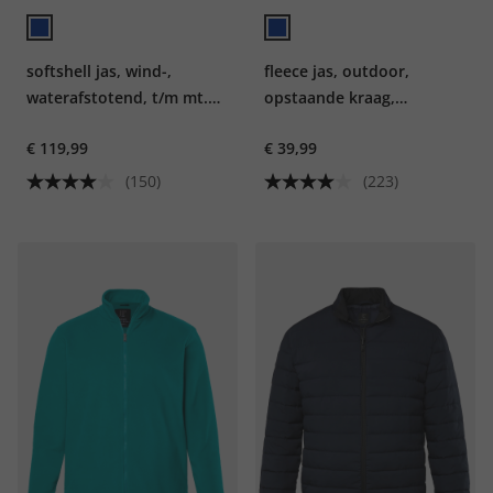
softshell jas, wind-,
fleece jas, outdoor,
waterafstotend, t/m mt.
opstaande kraag,
8XL
ritszakken, tot 10XL
€ 119,99
€ 39,99
(150)
(223)