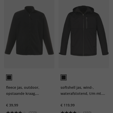
fleece jas, outdoor,
softshell jas, wind-,
opstaande kraag,
waterafstotend, t/m mt.
ritszakken, tot 10XL
8XL
€ 39,99
€ 119,99
(223)
(150)