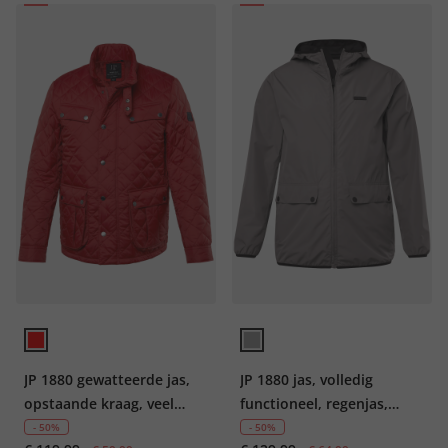
JP 1880 gewatteerde jas,
JP 1880 jas, volledig
opstaande kraag, veel
functioneel, regenjas,
zakken, tot 8XL
waterafstotend,
- 50%
- 50%