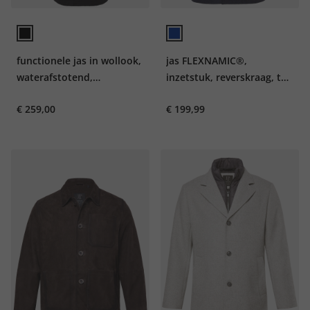
functionele jas in wollook,
jas FLEXNAMIC®,
waterafstotend,
inzetstuk, reverskraag, tot
capuchon, rits, tot 7XL
7XL
€ 259,00
€ 199,99