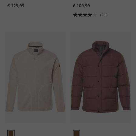
€ 129,99
€ 109,99
materialen, tot 7XL
(11)