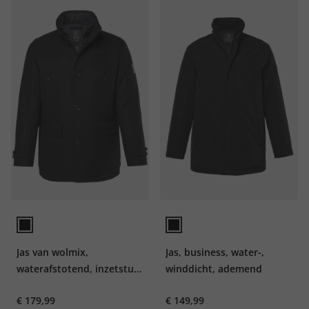
Jas van wolmix,
Jas, business, water-,
waterafstotend, inzetstuk
winddicht, ademend
met visgraatmotief,
€ 179,99
€ 149,99
opstaande kraag