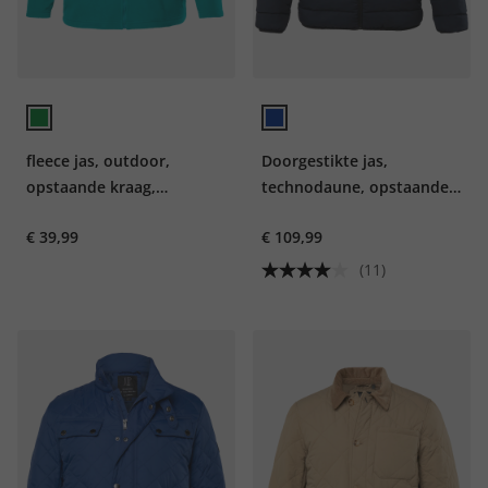
fleece jas, outdoor,
Doorgestikte jas,
opstaande kraag,
technodaune, opstaande
ritszakken, tot 8XL
kraag, tot 8XL
€ 39,99
€ 109,99
(11)