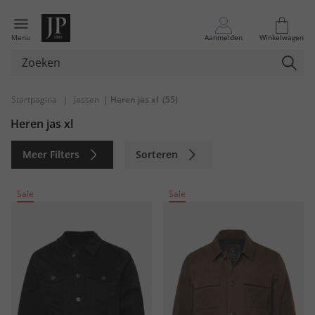
Menu
Aanmelden
Winkelwagen
Startpagina
|
Jassen
| Heren jas xl
(55)
Heren jas xl
Meer Filters
Sorteren
Duurzaam
Sale
Sale