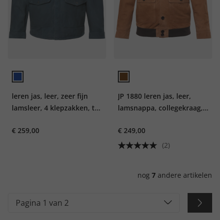
leren jas, leer, zeer fijn
JP 1880 leren jas, leer,
lamsleer, 4 klepzakken, tot
lamsnappa, collegekraag,
7XL
badge op de achterkant,
€ 259,00
€ 249,00
tot 7XL
(2)
nog
7
andere artikelen
Pagina 1 van 2