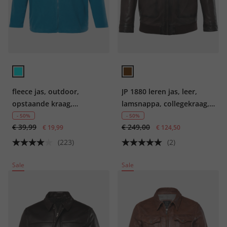
fleece jas, outdoor,
JP 1880 leren jas, leer,
opstaande kraag,
lamsnappa, collegekraag,
ritszakken, tot 8XL
tot 7XL
- 50%
- 50%
€ 39,99
€ 249,00
€ 19,99
€ 124,50
(223)
(2)
Sale
Sale