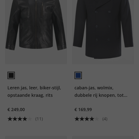
Leren jas, leer, biker-stijl,
caban-jas, wolmix,
opstaande kraag, rits
dubbele rij knopen, tot
maat 8XL
€ 249,00
€ 169,99
(11)
(4)