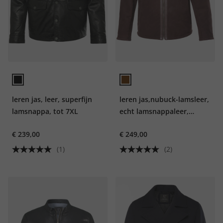
leren jas, leer, superfijn
leren jas,nubuck-lamsleer,
lamsnappa, tot 7XL
echt lamsnappaleer,
binnenkant van teddy
€ 239,00
€ 249,00
pluche, tot 7XL
(1)
(2)