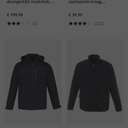
doorgestikt inzetstuk,
opstaande kraag,
reverskraag, tot 7XL
ritszakken, tot 8XL
€ 199,99
€ 39,99
(2)
(223)