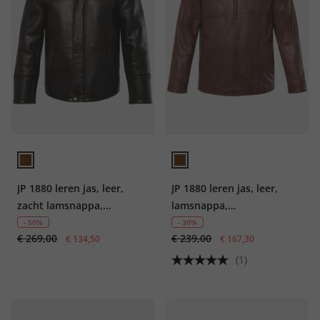
JP 1880 leren jas, leer,
JP 1880 leren jas, leer,
zacht lamsnappa,
lamsnappa,
teddyvoering, tot 7XL
overhemdkraag, tot 7XL
- 50%
- 30%
€ 269,00
€ 239,00
€ 134,50
€ 167,30
(1)