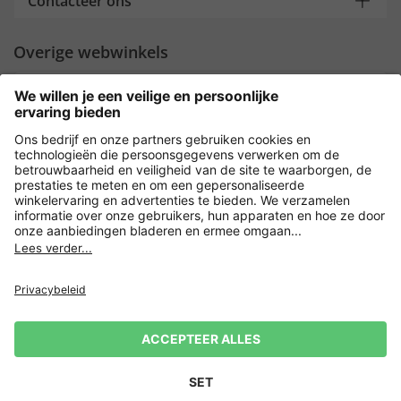
Contacteer ons
Overige webwinkels
Nederland
Payment and Delivery
Versleuteling met
Privacy
Verkoopvoorwaarden
Leveringsvoorwaarden
Herroeping indienen
Impressum
Cookie-instellingen