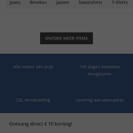
Jeans
Broeken
Jassen
Sweatshirts
T-Shirts
ONTDEK MEER ITEMS
Alle maten één prijs
100 dagen kosteloos
terugsturen
SSL versleuteling
Levering aan wensadres
Ontvang direct € 10 korting!