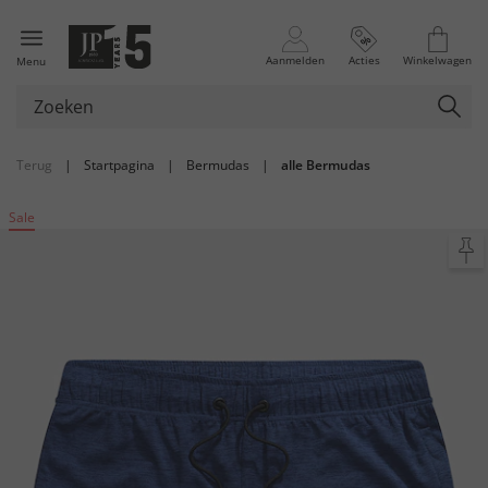
Aanmelden
Acties
Winkelwagen
Menu
Terug
|
Startpagina
|
Bermudas
|
alle Bermudas
Sale