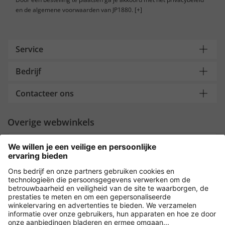
en de algemene voorwaarden van JP1880.
[+]
Service
Bedrijf
Contacteer ons
Overige webwinkels
Nederland
Payment and Delivery
Versleuteling met