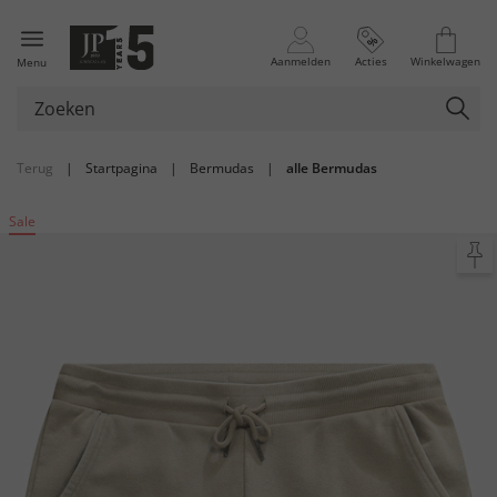
Aanmelden
Acties
Winkelwagen
Menu
Terug
|
Startpagina
|
Bermudas
|
alle Bermudas
Sale