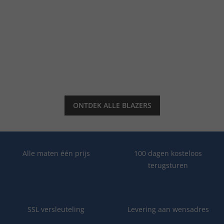
ONTDEK ALLE BLAZERS
Alle maten één prijs
100 dagen kosteloos
terugsturen
SSL versleuteling
Levering aan wensadres