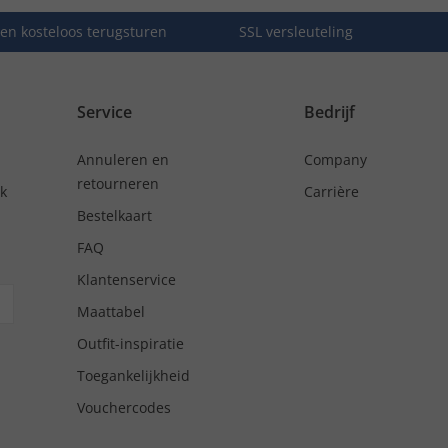
en kosteloos terugsturen
SSL versleuteling
Service
Bedrijf
Annuleren en
Company
retourneren
nk
Carrière
Bestelkaart
FAQ
Klantenservice
Maattabel
Outfit-inspiratie
Toegankelijkheid
Vouchercodes