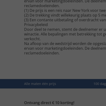
ervan voor marketingdoeleinden. De deelnemer
reclamedoeleinden.
(1) De prijs is een reis naar New York voor tw
(2) De trekking vindt willekeurig plaats op 5
(3) Een contante uitbetaling of overdracht va
Privacybeleid
Door deel te nemen, stemt de deelnemer er ui
winactie. Alle bepalingen met betrekking t
verkocht.
Na afloop van de wedstrijd worden de opgesla
ervan voor marketingdoeleinden. De deelnemer
reclamedoeleinden.
Alle maten één prijs
100 dag
Ontvang direct € 10 korting!