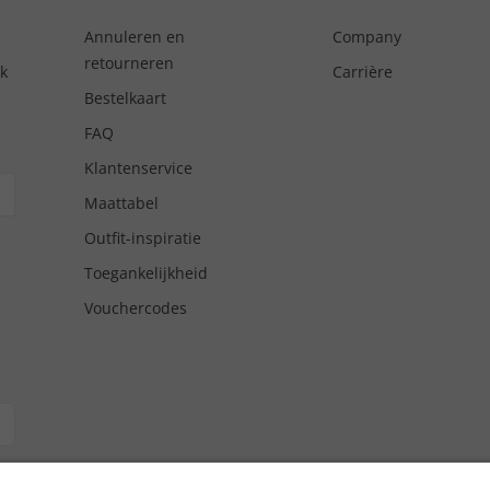
Annuleren en
Company
retourneren
nk
Carrière
Bestelkaart
FAQ
Klantenservice
Maattabel
Outfit-inspiratie
Toegankelijkheid
Vouchercodes