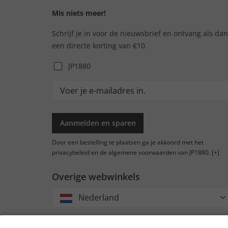
Mis niets meer!
Schrijf je in voor de nieuwsbrief en ontvang als da
een directe korting van €10.
JP1880
Aanmelden en sparen
Door een bestelling te plaatsen ga je akkoord met het
privacybeleid en de algemene voorwaarden van JP1880.
[+]
Overige webwinkels
Nederland