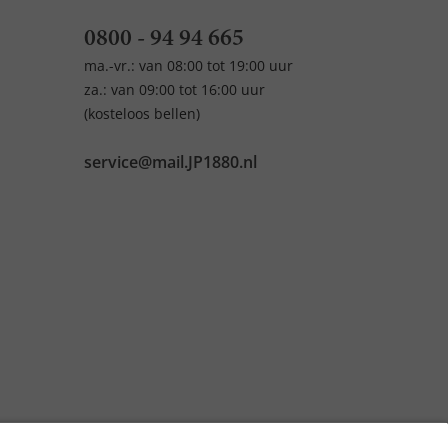
0800 - 94 94 665
ma.-vr.: van 08:00 tot 19:00 uur
za.: van 09:00 tot 16:00 uur
(kosteloos bellen)
service@mail.JP1880.nl