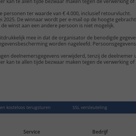
 kan te allen tijde bezwaar maken tegen de verwerking of 
ee personen ter waarde van € 4.000, inclusief retourvlucht.
 mei 2025. De winnaar wordt per e-mail op de hoogte gebracht
n de winst aan een andere persoon is niet mogelijk.
tdrukkelijk mee in dat de organisator de benodigde gegeve
ot gegevensbescherming worden nageleefd. Persoonsgegeven
gen deelnemersgegevens verwijderd, tenzij de deelnemer ui
 kan te allen tijde bezwaar maken tegen de verwerking of 
en kosteloos terugsturen
SSL versleuteling
Service
Bedrijf