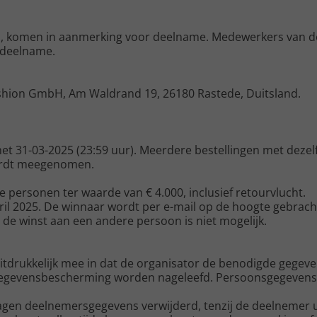
ijn, komen in aanmerking voor deelname. Medewerkers van d
n deelname.
ashion GmbH, Am Waldrand 19, 26180 Rastede, Duitsland.
met 31-03-2025 (23:59 uur). Meerdere bestellingen met deze
wordt meegenomen.
ee personen ter waarde van € 4.000, inclusief retourvlucht.
april 2025. De winnaar wordt per e-mail op de hoogte gebrach
n de winst aan een andere persoon is niet mogelijk.
tdrukkelijk mee in dat de organisator de benodigde gegeve
ot gegevensbescherming worden nageleefd. Persoonsgegeven
gen deelnemersgegevens verwijderd, tenzij de deelnemer ui