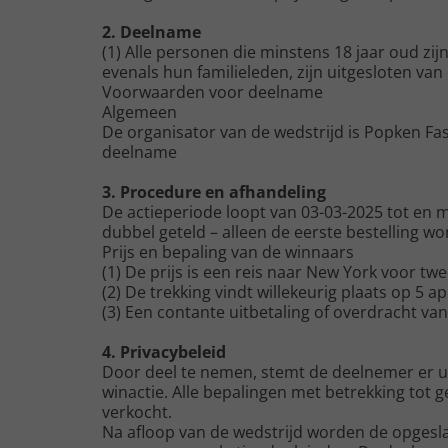
2. Deelname
(1) Alle personen die minstens 18 jaar oud z
evenals hun familieleden, zijn uitgesloten va
Voorwaarden voor deelname
Algemeen
De organisator van de wedstrijd is Popken F
deelname
3. Procedure en afhandeling
De actieperiode loopt van 03-03-2025 tot en 
dubbel geteld – alleen de eerste bestelling 
Prijs en bepaling van de winnaars
(1) De prijs is een reis naar New York voor tw
(2) De trekking vindt willekeurig plaats op 5 
(3) Een contante uitbetaling of overdracht va
4. Privacybeleid
Door deel te nemen, stemt de deelnemer er ui
winactie. Alle bepalingen met betrekking t
verkocht.
Na afloop van de wedstrijd worden de opgesla