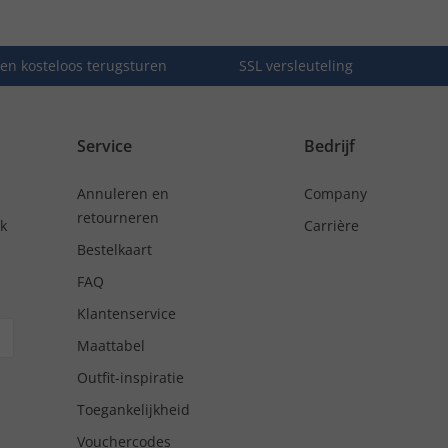
en kosteloos terugsturen
SSL versleuteling
Service
Bedrijf
Annuleren en
Company
retourneren
nk
Carrière
Bestelkaart
FAQ
Klantenservice
Maattabel
Outfit-inspiratie
Toegankelijkheid
Vouchercodes