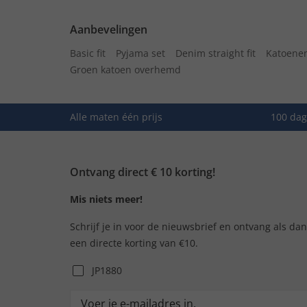
Aanbevelingen
Basic fit
Pyjama set
Denim straight fit
Katoenen
Groen katoen overhemd
Alle maten één prijs
100 dag
Ontvang direct € 10 korting!
Mis niets meer!
Schrijf je in voor de nieuwsbrief en ontvang als da
een directe korting van €10.
JP1880