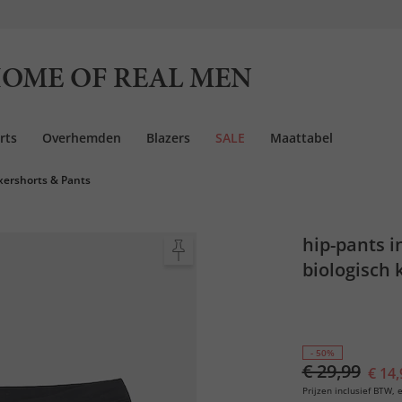
OME OF REAL MEN
rts
Overhemden
Blazers
SALE
Maattabel
xershorts & Pants
hip-pants i
biologisch k
- 50%
€ 29,99
€ 14,
Prijzen inclusief BTW, e