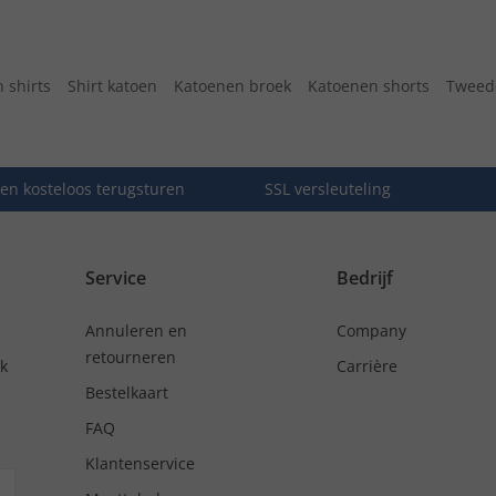
 shirts
Shirt katoen
Katoenen broek
Katoenen shorts
Tweede
en kosteloos terugsturen
SSL versleuteling
Service
Bedrijf
Annuleren en
Company
retourneren
nk
Carrière
Bestelkaart
FAQ
Klantenservice