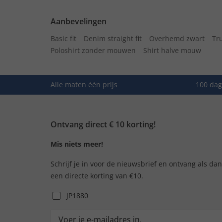
Aanbevelingen
Basic fit
Denim straight fit
Overhemd zwart
Tr
Poloshirt zonder mouwen
Shirt halve mouw
Alle maten één prijs
100 dag
Ontvang direct € 10 korting!
Mis niets meer!
Schrijf je in voor de nieuwsbrief en ontvang als da
een directe korting van €10.
JP1880