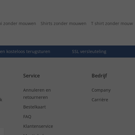
ui zonder mouwen
Shirts zonder mouwen
T shirt zonder mouw
en kosteloos terugsturen
SSL versleuteling
Service
Bedrijf
Annuleren en
Company
retourneren
nk
Carrière
Bestelkaart
FAQ
Klantenservice