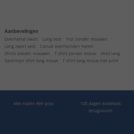
Aanbevelingen
Overhemd zwart
Lang vest
Trui zonder mouwen
Lang zwart vest
Casual overhemden heren
Shirts zonder mouwen
T shirt zonder mouw
Shirt lang
Gestreept shirt lang mouw
T shirt lang mouw met print
Alle maten één prijs
100 dagen kosteloos
terugsturen