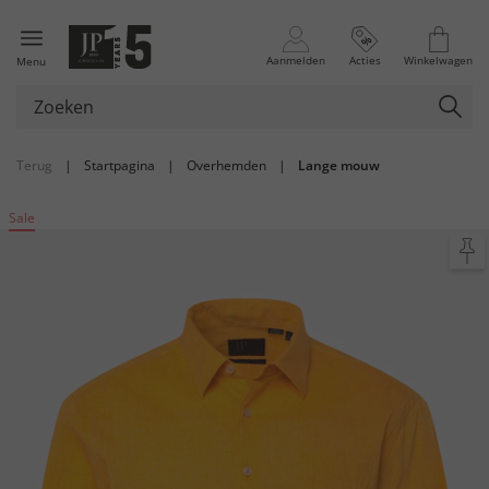
Aanmelden
Acties
Winkelwagen
Menu
Terug
|
Startpagina
|
Overhemden
|
Lange mouw
Sale