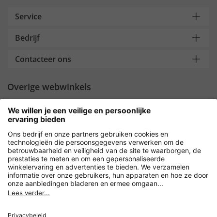
Service
Bedrijf
Contacteer ons
Overige webwinkels
Nederland
Payment and Delivery
Versleuteling met